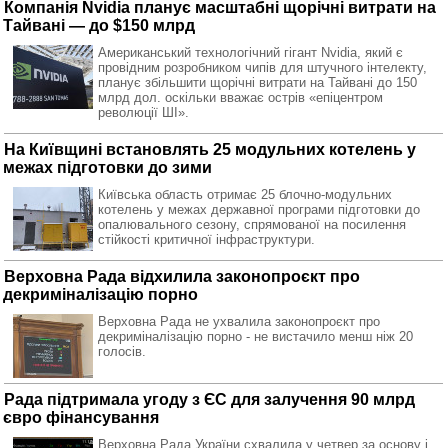
Компанія Nvidia планує масштабні щорічні витрати на
Тайвані — до $150 млрд
Американський технологічний гігант Nvidia, який є
провідним розробником чипів для штучного інтелекту,
планує збільшити щорічні витрати на Тайвані до 150
млрд дол. оскільки вважає острів «епіцентром
революції ШІ».
На Київщині встановлять 25 модульних котелень у
межах підготовки до зими
Київська область отримає 25 блочно-модульних
котелень у межах державної програми підготовки до
опалювального сезону, спрямованої на посилення
стійкості критичної інфраструктури.
Верховна Рада відхилила законопроєкт про
декриміналізацію порно
Верховна Рада не ухвалила законопроєкт про
декриміналізацію порно - не вистачило менш ніж 20
голосів.
Рада підтримала угоду з ЄС для залучення 90 млрд
євро фінансування
Верховна Рада України схвалила у четвер за основу і