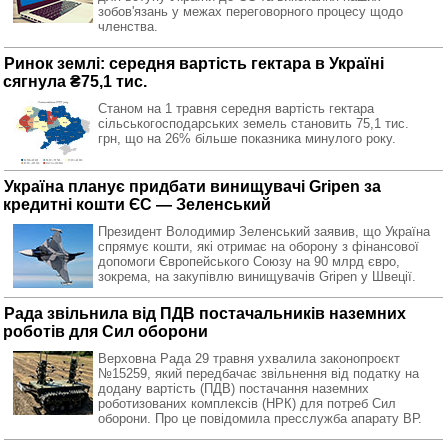
зобов'язань у межах переговорного процесу щодо
членства.
Ринок землі: середня вартість гектара в Україні
сягнула ₴75,1 тис.
Станом на 1 травня середня вартість гектара
сільськогосподарських земель становить 75,1 тис.
грн, що на 26% більше показника минулого року.
Україна планує придбати винищувачі Gripen за
кредитні кошти ЄС — Зеленський
Президент Володимир Зеленський заявив, що Україна
спрямує кошти, які отримає на оборону з фінансової
допомоги Європейського Союзу на 90 млрд євро,
зокрема, на закупівлю винищувачів Gripen у Швеції.
Рада звільнила від ПДВ постачальників наземних
роботів для Сил оборони
Верховна Рада 29 травня ухвалила законопроєкт
№15259, який передбачає звільнення від податку на
додану вартість (ПДВ) постачання наземних
роботизованих комплексів (НРК) для потреб Сил
оборони. Про це повідомила пресслужба апарату ВР.