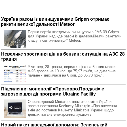
Україна разом із винищувачами Gripen отримає
ракети великої дальності Meteor
Перша партія шведських винищувачів JAS 39 Gripen
для України надійде разом із далекобійними ракетами
класу "повітря-повітря" Meteor.
Невелике зростання цін на бензин: ситуація на АЗС 28
травня
У четвер, 28 травня, середня ціна на бензин марки
А-95 зросла на 10 коп. до 75,97 грн/л, на дизельне
пальне - знизилася на 6 коп. до 86,78 грн/л.
Підсилення монополії «Прозорро.Продажі» є
загрозою для дії програми Ukraine Facility
Оприлюднений Міністерством економіки України
проєкт постанови Кабінету Міністрів «Про внесення
змін до постанов Кабінету Міністрів України щодо
деяких питань електронних аукціонів
Новий пакет шведської допомоги: Зеленський