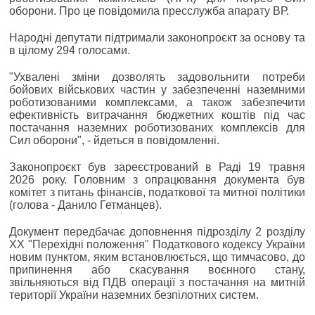
оборони. Про це повідомила пресслужба апарату ВР.
Народні депутати підтримали законопроєкт за основу та
в цілому 294 голосами.
"Ухвалені зміни дозволять задовольнити потреби
бойових військових частин у забезпеченні наземними
роботизованими комплексами, а також забезпечити
ефективність витрачання бюджетних коштів під час
постачання наземних роботизованих комплексів для
Сил оборони", - йдеться в повідомленні.
Законопроєкт був зареєстрований в Раді 19 травня
2026 року. Головним з опрацювання документа був
комітет з питань фінансів, податкової та митної політики
(голова - Данило Гетманцев).
Документ передбачає доповнення підрозділу 2 розділу
XX "Перехідні положення" Податкового кодексу України
новим пунктом, яким встановлюється, що тимчасово, до
припинення або скасування воєнного стану,
звільняються від ПДВ операції з постачання на митній
території України наземних безпілотних систем.