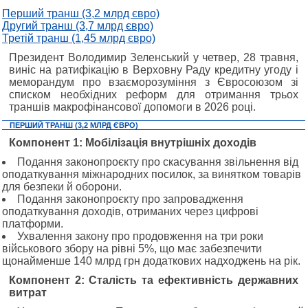
Перший транш (3,2 млрд євро)
Другий транш (3,7 млрд євро)
Третій транш (1,45 млрд євро)
Президент Володимир Зеленський у четвер, 28 травня,
виніс на ратифікацію в Верховну Раду кредитну угоду і
меморандум про взаєморозуміння з Євросоюзом зі
списком необхідних реформ для отримання трьох
траншів макрофінансової допомоги в 2026 році.
ПЕРШИЙ ТРАНШ (3,2 МЛРД ЄВРО)
Компонент 1: Мобілізація внутрішніх доходів
Подання законопроєкту про скасування звільнення від
оподаткування міжнародних посилок, за винятком товарів
для безпеки й оборони.
Подання законопроєкту про запровадження
оподаткування доходів, отриманих через цифрові
платформи.
Ухвалення закону про продовження на три роки
військового збору на рівні 5%, що має забезпечити
щонайменше 140 млрд грн додаткових надходжень на рік.
Компонент 2: Сталість та ефективність державних
витрат