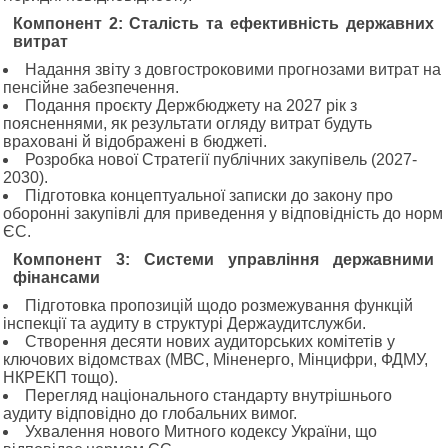
Компонент 2: Сталість та ефективність державних
витрат
Надання звіту з довгостроковими прогнозами витрат на
пенсійне забезпечення.
Подання проєкту Держбюджету на 2027 рік з
поясненнями, як результати огляду витрат будуть
враховані й відображені в бюджеті.
Розробка нової Стратегії публічних закупівель (2027-
2030).
Підготовка концептуальної записки до закону про
оборонні закупівлі для приведення у відповідність до норм
ЄС.
Компонент 3: Системи управління державними
фінансами
Підготовка пропозицій щодо розмежування функцій
інспекції та аудиту в структурі Держаудитслужби.
Створення десяти нових аудиторських комітетів у
ключових відомствах (МВС, Міненерго, Мінцифри, ФДМУ,
НКРЕКП тощо).
Перегляд національного стандарту внутрішнього
аудиту відповідно до глобальних вимог.
Ухвалення нового Митного кодексу України, що