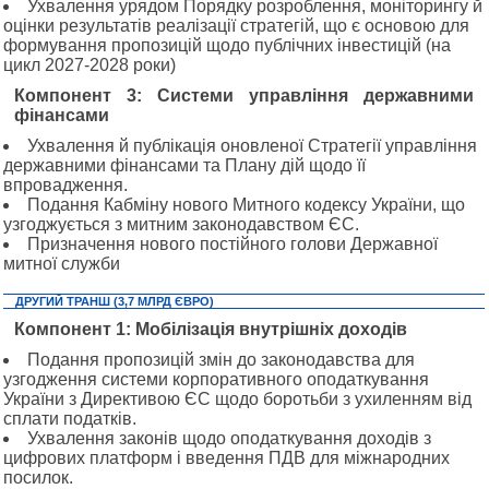
Ухвалення урядом Порядку розроблення, моніторингу й
оцінки результатів реалізації стратегій, що є основою для
формування пропозицій щодо публічних інвестицій (на
цикл 2027-2028 роки)
Компонент 3: Системи управління державними
фінансами
Ухвалення й публікація оновленої Стратегії управління
державними фінансами та Плану дій щодо її
впровадження.
Подання Кабміну нового Митного кодексу України, що
узгоджується з митним законодавством ЄС.
Призначення нового постійного голови Державної
митної служби
ДРУГИЙ ТРАНШ (3,7 МЛРД ЄВРО)
Компонент 1: Мобілізація внутрішніх доходів
Подання пропозицій змін до законодавства для
узгодження системи корпоративного оподаткування
України з Директивою ЄС щодо боротьби з ухиленням від
сплати податків.
Ухвалення законів щодо оподаткування доходів з
цифрових платформ і введення ПДВ для міжнародних
посилок.