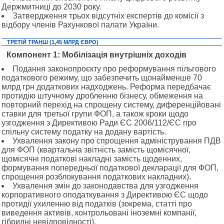
Держмитниці до 2030 року.
Затвердження трьох відсутніх експертів до комісії з
відбору членів Рахункової палати України.
ТРЕТІЙ ТРАНШ (1,45 МЛРД ЄВРО)
Компонент 1: Мобілізація внутрішніх доходів
Подання законопроєкту про реформування пільгового
податкового режиму, що забезпечить щонайменше 70
млрд грн додаткових надходжень. Реформа передбачає
протидію штучному дробленню бізнесу, обмеження на
повторний перехід на спрощену систему, диференційовані
ставки для третьої групи ФОП, а також кроки щодо
узгодження з Директивою Ради ЄС 2006/112/ЄС про
спільну систему податку на додану вартість.
Ухвалення закону про спрощення адміністрування ПДВ
для ФОП (квартальна звітність замість щомісячної,
щомісячні податкові накладні замість щоденних,
формування попередньої податкової декларації для ФОП,
спрощення розблокування податкових накладних).
Ухвалення змін до законодавства для узгодження
корпоративного оподаткування з Директивою ЄС щодо
протидії ухиленню від податків (зокрема, статті про
виведення активів, контрольовані іноземні компанії,
гібридні невідповідності).