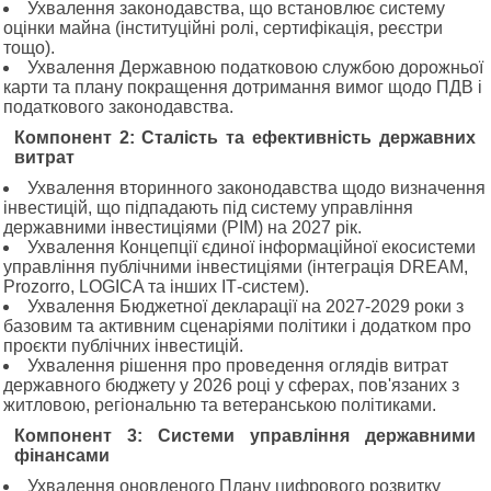
Ухвалення законодавства, що встановлює систему
оцінки майна (інституційні ролі, сертифікація, реєстри
тощо).
Ухвалення Державною податковою службою дорожньої
карти та плану покращення дотримання вимог щодо ПДВ і
податкового законодавства.
Компонент 2: Сталість та ефективність державних
витрат
Ухвалення вторинного законодавства щодо визначення
інвестицій, що підпадають під систему управління
державними інвестиціями (PIM) на 2027 рік.
Ухвалення Концепції єдиної інформаційної екосистеми
управління публічними інвестиціями (інтеграція DREAM,
Prozorro, LOGICA та інших ІТ-систем).
Ухвалення Бюджетної декларації на 2027-2029 роки з
базовим та активним сценаріями політики і додатком про
проєкти публічних інвестицій.
Ухвалення рішення про проведення оглядів витрат
державного бюджету у 2026 році у сферах, пов'язаних з
житловою, регіональню та ветеранською політиками.
Компонент 3: Системи управління державними
фінансами
Ухвалення оновленого Плану цифрового розвитку