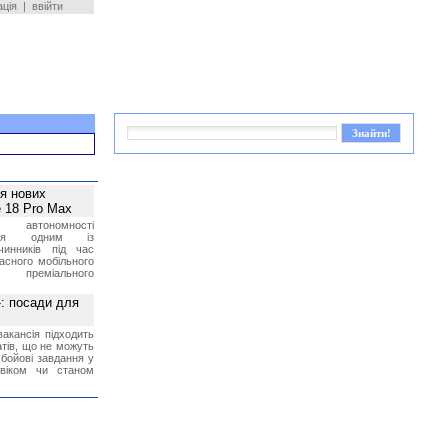
ація
|
ввійти
ея нових
 18 Pro Max
 автономності
ться одним із
чинників під час
асного мобільного
 преміального
»: посади для
акансія підходить
тів, що не можуть
бойові завдання у
 віком чи станом