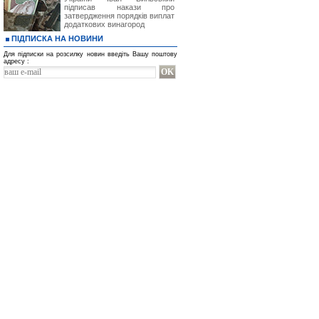
підписав накази про
затвердження порядків виплат
додаткових винагород
ПІДПИСКА НА НОВИНИ
Для підписки на розсилку новин введіть Вашу поштову
адресу :