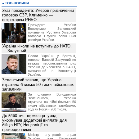
ТОП-НОВИНИ
Указ президента: Умєров призначений
головою СЗР, Клименко —
секретарем РНБО
Президент України
Володимир Зеленський
призначив Pустема Умєрова
головою Служби зовнішньої
розвідки України.
Україна ніколи не вступить до НАТО,
— Залужний
Посол України у Британії,
генерал Валерій Залужний не
вважає перспективним рух
України до членства в НАТО,
визначений в Конституції
України.
Зеленський заявив, що Україна
втратила близько 50 тисяч військових
загиблими
За словами Володимира
Зеленського, Україна
втратила на війні близько 50
тисяч військових загиблими,
тоді як Росія - 700 тисяч.
До ₴460 тис. щомісяця: уряд
унормував додаткові виплати для
бійців НГУ, Нацполіції та
прикордонників
Міністр внутрішніх справ
України Іван Вигівський