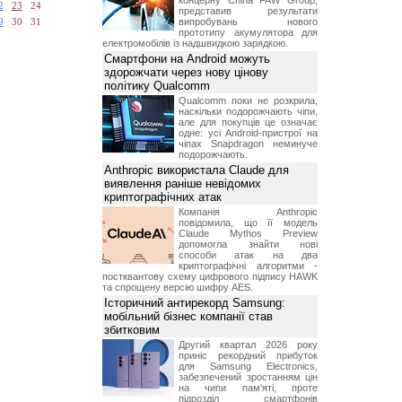
концерну China FAW Group,
2
23
24
представив результати
випробувань нового
9
30
31
прототипу акумулятора для
електромобілів із надшвидкою зарядкою.
Смартфони на Android можуть
здорожчати через нову цінову
політику Qualcomm
Qualcomm поки не розкрила,
наскільки подорожчають чіпи,
але для покупців це означає
одне: усі Android-пристрої на
чіпах Snapdragon неминуче
подорожчають.
Anthropic використала Claude для
виявлення раніше невідомих
криптографічних атак
Компанія Anthropic
повідомила, що її модель
Claude Mythos Preview
допомогла знайти нові
способи атак на два
криптографічні алгоритми -
постквантову схему цифрового підпису HAWK
та спрощену версію шифру AES.
Історичний антирекорд Samsung:
мобільний бізнес компанії став
збитковим
Другий квартал 2026 року
приніс рекордний прибуток
для Samsung Electronics,
забезпечений зростанням цін
на чипи пам'яті, проте
підрозділ смартфонів