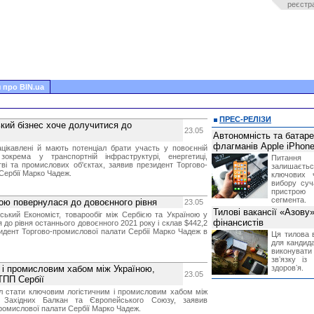
реєстр
 про BIN.ua
ПРЕС-РЕЛІЗИ
кий бізнес хоче долучитися до
23.05
Автономність та батар
флагманів Apple iPhone
ацікавлені й мають потенціал брати участь у повоєнній
 зокрема у транспортній інфраструктурі, енергетиці,
Питання
ві та промислових об'єктах, заявив президент Торгово-
залишає
Сербії Марко Чадеж.
ключових 
вибору суч
пристрою
сегмента.
ною повернулася до довоєнного рівня
23.05
Тилові вакансії «Азову
ський Економіст, товарообіг між Сербією та Україною у
фінансистів
 до рівня останнього довоєнного 2021 року і склав $442,2
идент Торгово-промислової палати Сербії Марко Чадеж в
Ця тилова в
для кандида
виконувати 
звʼязку із
 і промисловим хабом між Україною,
здоровʼя.
23.05
ТПП Сербії
ал стати ключовим логістичним і промисловим хабом між
 Західних Балкан та Європейського Союзу, заявив
ромислової палати Сербії Марко Чадеж.