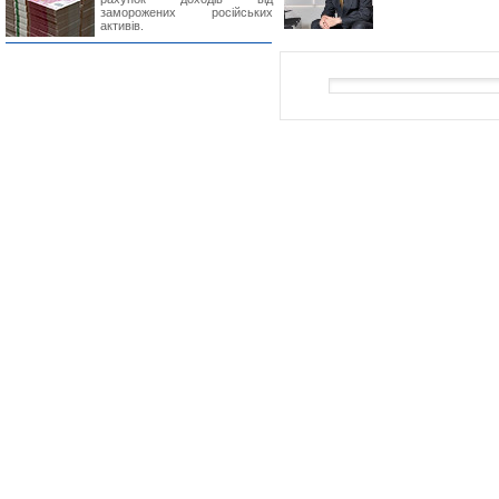
заморожених російських
активів.