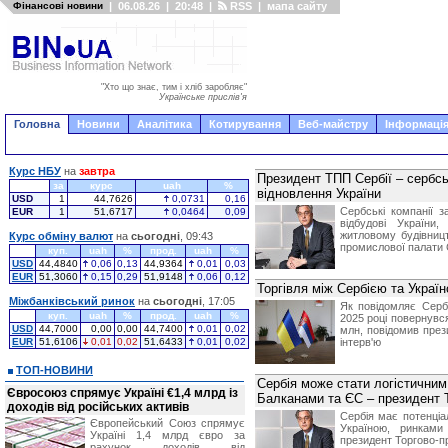
Фінансові новини
|
06.08.26
|
20:48
|
RSS
|
мапа сайту
"Хто що знає, тим і хліб заробляє"
Українське прислів'я
Головна
Новини
Аналітика
Котирування
Веб-майстру
Інформація
Курс НБУ
на
завтра
Президент ТПП Сербії – сербсь
за
курс
uah
%
відновлення України
USD
1
44,7626
0,0731
0,16
Сербські компанії з
EUR
1
51,6717
0,0464
0,09
відбудові України,
житловому будівницт
Курс обміну валют
на
сьогодні
, 09:43
промислової палати 
куп.
uah
%
прод.
uah
%
USD
44,4840
0,06
0,13
44,9364
0,01
0,03
EUR
51,3060
0,15
0,29
51,9148
0,06
0,12
Торгівля між Сербією та Украї
Міжбанківський ринок
на
сьогодні
, 17:05
Як повідомляє Серб
куп.
uah
%
прод.
uah
%
2025 році повернувся
USD
44,7000
0,00
0,00
44,7400
0,01
0,02
млн, повідомив през
EUR
51,6106
0,01
0,02
51,6433
0,01
0,02
інтерв'ю
ТОП-НОВИНИ
Сербія може стати логістичним
Євросоюз спрямує Україні €1,4 млрд із
Балканами та ЄС – президент 
доходів від російських активів
Сербія має потенці
Європейський Союз спрямує
Україною, ринками
Україні 1,4 млрд євро за
президент Торгово-п
рахунок доходів від