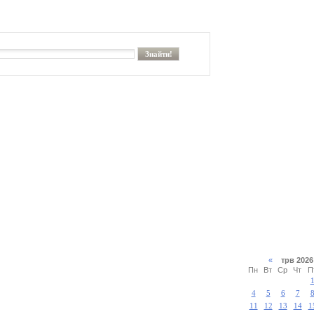
«
трв 20
Пн
Вт
Ср
Чт
П
4
5
6
7
11
12
13
14
1