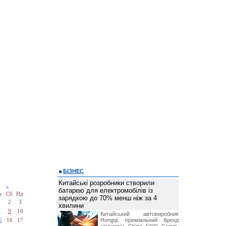
БІЗНЕС
Китайські розробники створили
26
»
батарею для електромобілів із
т
Сб
Нд
зарядкою до 70% менш ніж за 4
1
2
3
хвилини
8
9
10
Китайський автовиробник
Hongqi, преміальний бренд
5
16
17