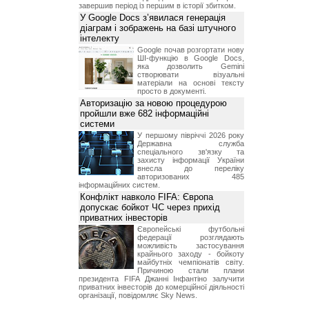
завершив період із першим в історії збитком.
У Google Docs з’явилася генерація
діаграм і зображень на базі штучного
інтелекту
Google почав розгортати нову
ШІ-функцію в Google Docs,
яка дозволить Gemini
створювати візуальні
матеріали на основі тексту
просто в документі.
Авторизацію за новою процедурою
пройшли вже 682 інформаційні
системи
У першому півріччі 2026 року
Державна служба
спеціального зв'язку та
захисту інформації України
внесла до переліку
авторизованих 485
інформаційних систем.
Конфлікт навколо FIFA: Європа
допускає бойкот ЧС через прихід
приватних інвесторів
Європейські футбольні
федерації розглядають
можливість застосування
крайнього заходу - бойкоту
майбутніх чемпіонатів світу.
Причиною стали плани
президента FIFA Джанні Інфантіно залучити
приватних інвесторів до комерційної діяльності
організації, повідомляє Sky News.