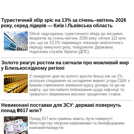
Туристичний збір зріс на 13% за січень–квітень 2026
року, серед лідерів — Київ і Львівська область
Обсяг надходжень туристичного збору до місцевих
бюджетів за січень-квітень 2026 року сягнув 112 млн
грн, що на 13,1% перевищує показник аналогічного
періоду минулого року, повідомляє Державна
податкова служба України (ДПС).
Золото реагує ростом на сигнали про можливий мир
у Близькосхідному регіоні
У понеділок ціни на золото зросли більш ніж на 1%,
оскільки сподівання на укладення мирної угоди США з
Іраном спричинили зниження курсу долара та цін на
нафту, що послабило побоювання щодо інфляції та
тривалого збереження високих процентних ставок.
Невиконані поставки для ЗСУ: державі повернуть
понад ₴617 млн?
Понад 617 млн гривень мають бути повернуті
Міністерству оборони керівниками та бенефіціарами
компаній-банкрутів.