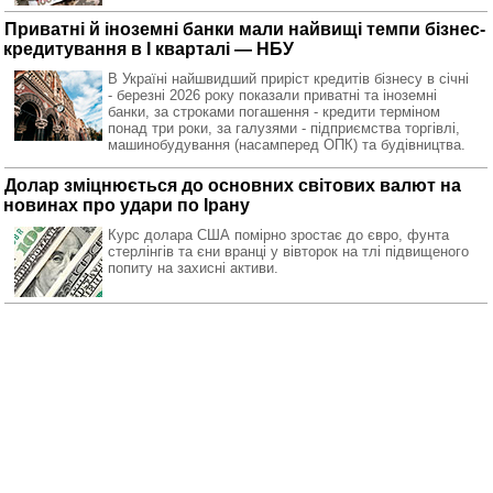
Приватні й іноземні банки мали найвищі темпи бізнес-
кредитування в І кварталі — НБУ
В Україні найшвидший приріст кредитів бізнесу в січні
- березні 2026 року показали приватні та іноземні
банки, за строками погашення - кредити терміном
понад три роки, за галузями - підприємства торгівлі,
машинобудування (насамперед ОПК) та будівництва.
Долар зміцнюється до основних світових валют на
новинах про удари по Ірану
Курс долара США помірно зростає до євро, фунта
стерлінгів та єни вранці у вівторок на тлі підвищеного
попиту на захисні активи.