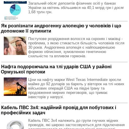
Загальний обсяг депозитів фізичних осіб у банках
України за квітень збільшився на 40,1 млрд грн і досяг
1,68 трлн грн.
Як розпізнати андрогенну алопецію у чоловіків і що
допоможе її зупинити
Поступове розрідження волосся на скронях і маківці -
проблема, з якою стикається більшість чоловіків після
30 років. Андрогенна алопеція є найпоширенішою
формою облисіння, зумовленою генетичною
схильністю та впливом гормонів.
Нафта подорожчала на тлі ударів США у районі
Ормузької протоки
Ціни на нафту марки West Texas Intermediate зросли
майже до 92 доларів за барель у вівторок на тлі нових
військових операцій США на півдні Ірану та
продовження мирних переговорів, що тримає
інвесторів у напрузі.
Кабель ПВС 3х4: надійний провід для побутових і
професійних задач
Кабель ПВС 3х4 належить до групи гнучких мідних
проводів, які широко застосовуються для підключення