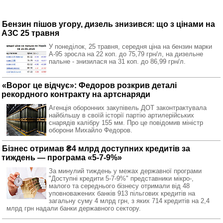
Бензин пішов угору, дизель знизився: що з цінами на
АЗС 25 травня
У понеділок, 25 травня, середня ціна на бензин марки
А-95 зросла на 22 коп. до 75,79 грн/л, на дизельне
пальне - знизилася на 31 коп. до 86,99 грн/л.
«Ворог це відчує»: Федоров розкрив деталі
рекордного контракту на артснаряди
Агенція оборонних закупівель ДОТ законтрактувала
найбільшу в своїй історії партію артилерійських
снарядів калібру 155 мм. Про це повідомив міністр
оборони Михайло Федоров.
Бізнес отримав ₴4 млрд доступних кредитів за
тиждень — програма «5-7-9%»
За минулий тиждень у межах державної програми
"Доступні кредити 5-7-9%" представники мікро-,
малого та середнього бізнесу отримали від 48
уповноважених банків 913 пільгових кредитів на
загальну суму 4 млрд грн, з яких 714 кредитів на 2,4
млрд грн надали банки державного сектору.