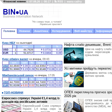
Фінансові новини
|
07.08.26
|
08:17
|
RSS
|
мапа сайту
"Не сокира теше, а чоловік"
Українське прислів'я
Головна
Новини
Аналітика
Котирування
Веб-майстру
Інформація
Курс НБУ
на
сьогодні
Нафта слабо дешевшає, Brent т
за
курс
uah
%
Ціни на нафту слабо
USD
1
44,7626
0,0731
0,16
ходом переговорів
EUR
1
51,6717
0,0464
0,09
Цзіньпінем.
Курс обміну валют
на
вчора
, 09:43
куп.
uah
%
прод.
uah
%
USD
44,4840
0,06
0,13
44,9364
0,01
0,03
Усі митники пройдуть переатес
EUR
51,3060
0,15
0,29
51,9148
0,06
0,12
Державна митна слу
Міжбанківський ринок
на
вчора
, 17:05
митних органів.
куп.
uah
%
прод.
uah
%
USD
44,7000
0,00
0,00
44,7400
0,01
0,02
EUR
51,6106
0,01
0,02
51,6433
0,01
0,02
ОПЕК переглянула прогноз зро
ТОП-НОВИНИ
2026 рік
Євросоюз спрямує Україні €1,4 млрд із
ОПЕК знизив свій пр
доходів від російських активів
приєднавшись до і
Європейський Союз спрямує
агентство (МЕА), які
Україні 1,4 млрд євро за
рахунок доходів від