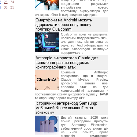
концерну China FAW Group,
2
23
24
представив результати
випробувань нового
9
30
31
прототипу акумулятора для
електромобілів із надшвидкою зарядкою.
Смартфони на Android можуть
здорожчати через нову цінову
політику Qualcomm
Qualcomm поки не розкрила,
наскільки подорожчають чіпи,
але для покупців це означає
одне: усі Android-пристрої на
чіпах Snapdragon неминуче
подорожчають.
Anthropic використала Claude для
виявлення раніше невідомих
криптографічних атак
Компанія Anthropic
повідомила, що її модель
Claude Mythos Preview
допомогла знайти нові
способи атак на два
криптографічні алгоритми -
постквантову схему цифрового підпису HAWK
та спрощену версію шифру AES.
Історичний антирекорд Samsung:
мобільний бізнес компанії став
збитковим
Другий квартал 2026 року
приніс рекордний прибуток
для Samsung Electronics,
забезпечений зростанням цін
на чипи пам'яті, проте
підрозділ смартфонів