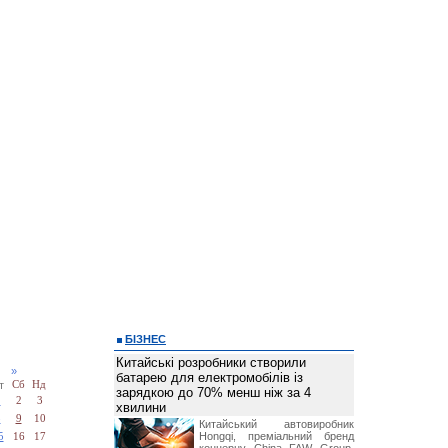
БІЗНЕС
Китайські розробники створили
26
»
батарею для електромобілів із
т
Сб
Нд
зарядкою до 70% менш ніж за 4
1
2
3
хвилини
8
9
10
Китайський автовиробник
Hongqi, преміальний бренд
5
16
17