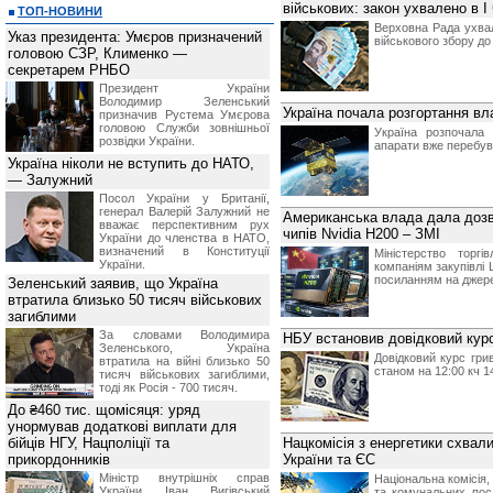
військових: закон ухвалено в I 
ТОП-НОВИНИ
Верховна Рада ухва
Указ президента: Умєров призначений
військового збору д
головою СЗР, Клименко —
секретарем РНБО
Президент України
Володимир Зеленський
Україна почала розгортання вл
призначив Pустема Умєрова
головою Служби зовнішньої
Україна розпочала 
розвідки України.
апарати вже перебува
Україна ніколи не вступить до НАТО,
— Залужний
Посол України у Британії,
генерал Валерій Залужний не
Американська влада дала дозв
вважає перспективним рух
чипів Nvidia H200 – ЗМІ
України до членства в НАТО,
визначений в Конституції
Міністерство торг
України.
компаніям закупівлі 
посиланням на джер
Зеленський заявив, що Україна
втратила близько 50 тисяч військових
загиблими
За словами Володимира
НБУ встановив довідковий курс 
Зеленського, Україна
Довідковий курс гр
втратила на війні близько 50
станом на 12:00 кч 1
тисяч військових загиблими,
тоді як Росія - 700 тисяч.
До ₴460 тис. щомісяця: уряд
унормував додаткові виплати для
бійців НГУ, Нацполіції та
Нацкомісія з енергетики схвали
прикордонників
України та ЄС
Міністр внутрішніх справ
Національна комісія
України Іван Вигівський
та комунальних пос