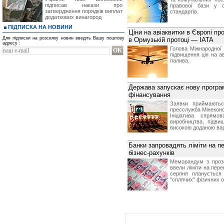
підписав накази про
правової бази у с
затвердження порядків виплат
стандартів.
додаткових винагород
ПІДПИСКА НА НОВИНИ
Ціни на авіаквитки в Європі пр
Для підписки на розсилку новин введіть Вашу поштову
в Ормузькій протоці — IATA
адресу :
Голова Міжнародної 
підвищення цін на а
палива.
Держава запускає нову програм
фінансування
Заявки приймають
пресслужба Мінеконо
Ініціатива спрямо
виробництва, підвищ
високою доданою вар
Банки запровадять ліміти на п
бізнес-рахунків
Меморандум з прозо
ввели ліміти на пере
серпня планується
"сплячих" фізичних о