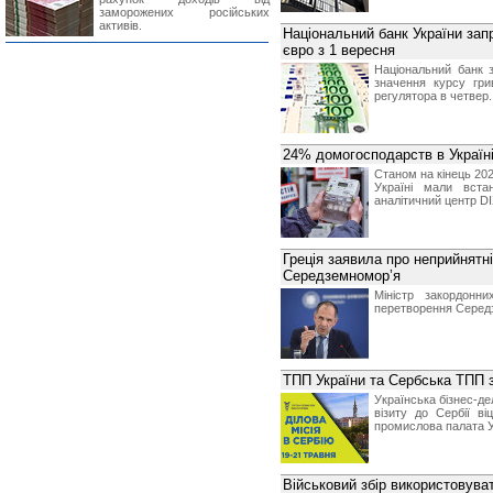
заморожених російських
активів.
Національний банк України за
євро з 1 вересня
Національний банк 
значення курсу гри
регулятора в четвер.
24% домогосподарств в Україн
Станом на кінець 20
Україні мали встан
аналітичний центр DI
Греція заявила про неприйнятн
Середземномор’я
Міністр закордонни
перетворення Середзе
ТПП України та Сербська ТПП 
Українська бізнес-де
візиту до Сербії в
промислова палата У
Військовий збір використовува