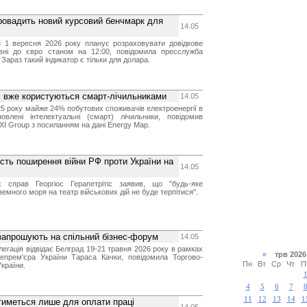
провадить новий курсовий бенчмарк для
14.05
з 1 вересня 2026 року планує розраховувати довідкове
вні до євро станом на 12:00, повідомила пресслужба
 Зараз такий індикатор є тільки для долара.
і вже користуються смарт-лічильниками
14.05
25 року майже 24% побутових споживачів електроенергії в
овлені інтелектуальні (смарт) лічильники, повідомив
XI Group з посиланням на дані Energy Map.
ість поширення війни РФ проти України на
14.05
х справ Георгіос Герапетрітіс заявив, що "будь-яке
много моря на театр військових дій не буде терпітися".
запрошують на спільний бізнес-форум
14.05
легація відвідає Белград 19-21 травня 2026 року в рамках
«
трв 20
іцепрем'єра України Тараса Качки, повідомила Торгово-
Пн
Вт
Ср
Чт
П
країни.
4
5
6
7
11
12
13
14
1
тиметься лише для оплати праці