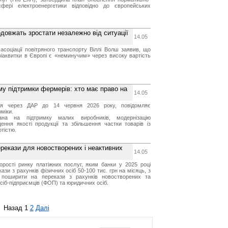
фері електроенергетики відповідно до європейських
одовжать зростати незалежно від ситуації
14.05
асоціації повітряного транспорту Віллі Волш заявив, що
віаквитки в Європі є «неминучим» через високу вартість
у підтримки фермерів: хто має право на
14.05
ся через ДАР до 14 червня 2026 року, повідомляє
міки.
вана на підтримку малих виробників, модернізацію
ення якості продукції та збільшення частки товарів із
тістю.
ерекази для новостворених і неактивних
14.05
рості ринку платіжних послуг, яким банки у 2025 році
кази з рахунків фізичних осіб 50-100 тис. грн на місяць, з
 поширити на перекази з рахунків новостворених та
сіб-підприємців (ФОП) та юридичних осіб.
Назад
1
2
Далі