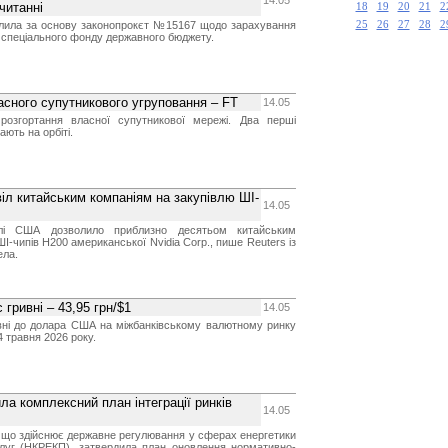
14.05
читанні
18
19
20
21
2
лила за основу законопрокєт №15167 щодо зарахування
25
26
27
28
2
о спеціального фонду державного бюджету.
асного супутникового угруповання – FT
14.05
розгортання власної супутникової мережі. Два перші
ють на орбіті.
іл китайським компаніям на закупівлю ШІ-
14.05
івлі США дозволило приблизно десятьом китайським
ШІ-чипів H200 американської Nvidia Corp., пише Reuters із
ела.
гривні – 43,95 грн/$1
14.05
ивні до долара США на міжбанківському валютному ринку
4 травня 2026 року.
ла комплексний план інтеграції ринків
14.05
, що здійснює державне регулювання у сферах енергетики
луг (НКРЕКП), затвердила план оновлення нормативно-