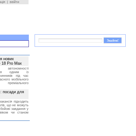
ація
|
ввійти
ея нових
 18 Pro Max
 автономності
ться одним із
чинників під час
асного мобільного
 преміального
»: посади для
акансія підходить
тів, що не можуть
бойові завдання у
 віком чи станом