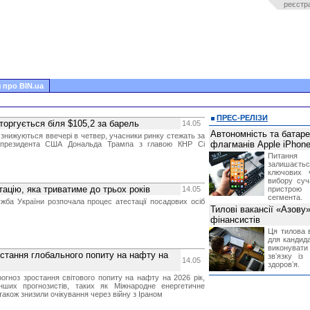
реєстр
 про BIN.ua
ПРЕС-РЕЛІЗИ
оргується біля $105,2 за барель
14.05
Автономність та батар
 знижуються ввечері в четвер, учасники ринку стежать за
флагманів Apple iPhone
 президента США Дональда Трампа з главою КНР Сі
Питання
залишає
ключових 
вибору суч
тацію, яка триватиме до трьох років
14.05
пристрою
сегмента.
жба України розпочала процес атестації посадових осіб
Тилові вакансії «Азову
фінансистів
Ця тилова в
для кандида
виконувати 
стання глобального попиту на нафту на
звʼязку із
14.05
здоровʼя.
огноз зростання світового попиту на нафту на 2026 рік,
нших прогнозистів, таких як Міжнародне енергетичне
 також знизили очікування через війну з Іраном