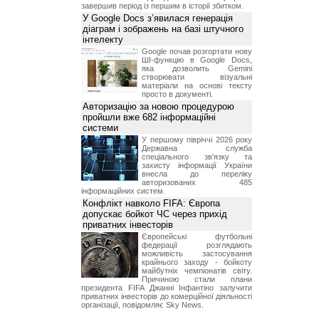
завершив період із першим в історії збитком.
У Google Docs з’явилася генерація
діаграм і зображень на базі штучного
інтелекту
Google почав розгортати нову
ШІ-функцію в Google Docs,
яка дозволить Gemini
створювати візуальні
матеріали на основі тексту
просто в документі.
Авторизацію за новою процедурою
пройшли вже 682 інформаційні
системи
У першому півріччі 2026 року
Державна служба
спеціального зв'язку та
захисту інформації України
внесла до переліку
авторизованих 485
інформаційних систем.
Конфлікт навколо FIFA: Європа
допускає бойкот ЧС через прихід
приватних інвесторів
Європейські футбольні
федерації розглядають
можливість застосування
крайнього заходу - бойкоту
майбутніх чемпіонатів світу.
Причиною стали плани
президента FIFA Джанні Інфантіно залучити
приватних інвесторів до комерційної діяльності
організації, повідомляє Sky News.