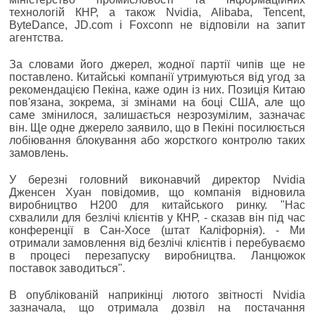
технологій КНР, а також Nvidia, Alibaba, Tencent,
ByteDance, JD.com і Foxconn не відповіли на запит
агентства.
За словами його джерел, жодної партії чипів ще не
поставлено. Китайські компанії утримуються від угод за
рекомендацією Пекіна, каже один із них. Позиція Китаю
пов'язана, зокрема, зі змінами на боці США, але що
саме змінилося, залишається незрозумілим, зазначає
він. Ще одне джерело заявило, що в Пекіні посилюється
лобіювання блокування або жорсткого контролю таких
замовлень.
У березні головний виконавчий директор Nvidia
Дженсен Хуан повідомив, що компанія відновила
виробництво H200 для китайського ринку. "Нас
схвалили для безлічі клієнтів у КНР, - сказав він під час
конференції в Сан-Хосе (штат Каліфорнія). - Ми
отримали замовлення від безлічі клієнтів і перебуваємо
в процесі перезапуску виробництва. Ланцюжок
поставок заводиться".
В опублікованій наприкінці лютого звітності Nvidia
зазначала, що отримала дозвіл на постачання