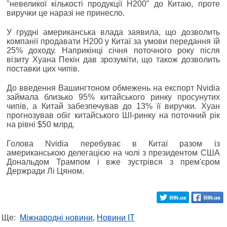
"невеликої кількості продукції H200" до Китаю, проте
виручки це наразі не принесло.
У грудні американська влада заявила, що дозволить
компанії продавати H200 у Китаї за умови передання їй
25% доходу. Наприкінці січня поточного року після
візиту Хуана Пекін дав зрозуміти, що також дозволить
поставки цих чипів.
До введення Вашингтоном обмежень на експорт Nvidia
займала близько 95% китайського ринку просунутих
чипів, а Китай забезпечував до 13% її виручки. Хуан
прогнозував обіг китайського ШІ-ринку на поточний рік
на рівні $50 млрд.
Голова Nvidia перебуває в Китаї разом із
американською делегацією на чолі з президентом США
Дональдом Трампом і вже зустрівся з прем'єром
Держради Лі Цяном.
Ще:
Міжнародні новини
,
Новини IT