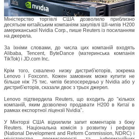
Міністерство торгівлі США дозволило приблизно
десятьом китайським компаніям закупівлі ШІ-чипів H200
американської Nvidia Corp., пише Reuters із посиланням
на джерела.
За їхніми словами, до числа цих компаній входять
Alibaba, Tencent, ByteDance (материнська компанія
TikTok) і JD.com Inc.
Крім того, схвалено низку дистриб'юторів, зокрема
Lenovo і Foxconn. Кожен замовник може купити не
більше ніж 75 тис. чипів безпосередньо у Nvidia або у
дистриб'юторів, сказали двоє з трьох джерел.
Lenovo підтвердила Reuters, що входить до "кількох
компаній, яким дозволено продавати H200 в Китаї в
рамках експортної ліцензії Nvidia".
У Мінторзі США відхилили запит коментарів з боку
Reuters. Національна комісія з розвитку і реформ
(National Development and Reform Commission, NDRC) і
міністерство промисловості та інформаційних