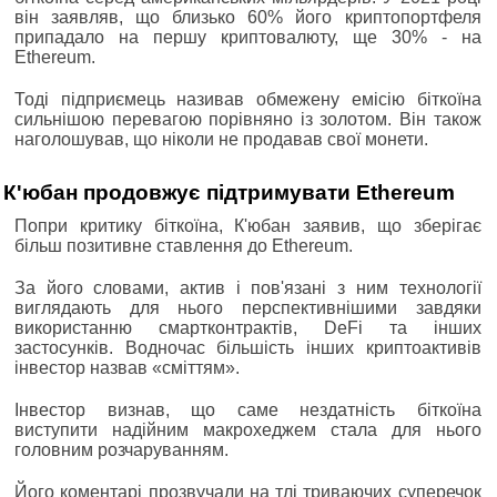
він заявляв, що близько 60% його криптопортфеля
припадало на першу криптовалюту, ще 30% - на
Ethereum.
Тоді підприємець називав обмежену емісію біткоїна
сильнішою перевагою порівняно із золотом. Він також
наголошував, що ніколи не продавав свої монети.
К'юбан продовжує підтримувати Ethereum
Попри критику біткоїна, К'юбан заявив, що зберігає
більш позитивне ставлення до Ethereum.
За його словами, актив і пов'язані з ним технології
виглядають для нього перспективнішими завдяки
використанню смартконтрактів, DeFi та інших
застосунків. Водночас більшість інших криптоактивів
інвестор назвав «сміттям».
Інвестор визнав, що саме нездатність біткоїна
виступити надійним макрохеджем стала для нього
головним розчаруванням.
Його коментарі прозвучали на тлі триваючих суперечок