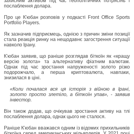
захисним активом під час геополітичних потрясінь і
послаблення долара.
Про це К'юбан розповів у подкасті Front Office Sports
Portfolio Players.
Як зазначив підприємець, однією з причин зміни позиції
стала реакція ринку на нещодавнє загострення ситуації
навколо Ірану.
К'юбан заявив, що раніше розглядав біткоїн як «кращу
версію золота» та альтернативу фіатним валютам.
Однак під час зростання напруженості золото різко
подорожчало, а перша криптовалюта, навпаки,
знизилася в ціні.
«Коли почалася вся ця історія з війною в Ірані,
золото просто злетіло, а біткоїн упав», - заявив
інвестор.
Він також додав, що очікував зростання активу на тлі
послаблення долара, однак цього не сталося.
Раніше К'юбан вважався одним із відомих прихильників
біткоїна серед американських мільярдерів. У 2021 році