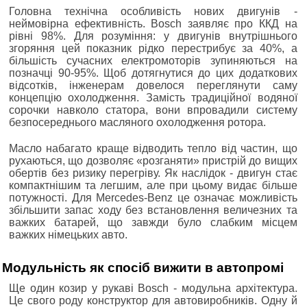
Головна технічна особливість нових двигунів -
неймовірна ефективність. Bosch заявляє про ККД на
рівні 98%. Для розуміння: у двигунів внутрішнього
згоряння цей показник рідко перестрибує за 40%, а
більшість сучасних електромоторів зупиняються на
позначці 90-95%. Щоб дотягнутися до цих додаткових
відсотків, інженерам довелося переглянути саму
концепцію охолодження. Замість традиційної водяної
сорочки навколо статора, вони впровадили систему
безпосереднього масляного охолодження ротора.
Масло набагато краще відводить тепло від частин, що
рухаються, що дозволяє «розганяти» пристрій до вищих
обертів без ризику перегріву. Як наслідок - двигун стає
компактнішим та легшим, але при цьому видає більше
потужності. Для Mercedes-Benz це означає можливість
збільшити запас ходу без встановлення величезних та
важких батарей, що завжди було слабким місцем
важких німецьких авто.
Модульність як спосіб вижити в автопромі
Ще один козир у рукаві Bosch - модульна архітектура.
Це свого роду конструктор для автовиробників. Одну й