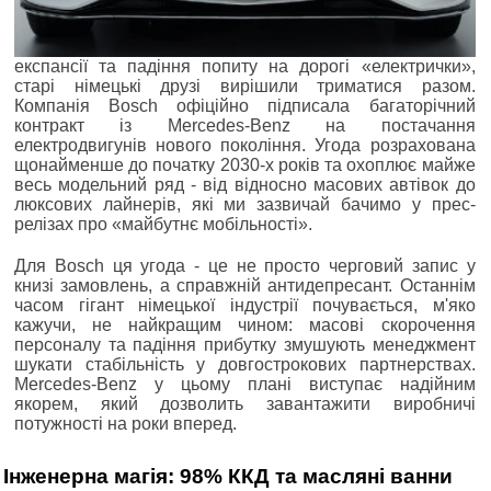
експансії та падіння попиту на дорогі «електрички»,
старі німецькі друзі вирішили триматися разом.
Компанія Bosch офіційно підписала багаторічний
контракт із Mercedes-Benz на постачання
електродвигунів нового покоління. Угода розрахована
щонайменше до початку 2030-х років та охоплює майже
весь модельний ряд - від відносно масових автівок до
люксових лайнерів, які ми зазвичай бачимо у прес-
релізах про «майбутнє мобільності».
Для Bosch ця угода - це не просто черговий запис у
книзі замовлень, а справжній антидепресант. Останнім
часом гігант німецької індустрії почувається, м'яко
кажучи, не найкращим чином: масові скорочення
персоналу та падіння прибутку змушують менеджмент
шукати стабільність у довгострокових партнерствах.
Mercedes-Benz у цьому плані виступає надійним
якорем, який дозволить завантажити виробничі
потужності на роки вперед.
Інженерна магія: 98% ККД та масляні ванни