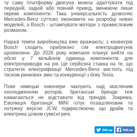
ту саму платформу двигуна можна адаптувати під
передній, задній або повний привід, змінюючи лише
окремі компоненти. Така універсальність дозволяє
Mercedes-Benz суттєво економити на розробці нових
моделей, а Bosch - штампувати мотори з промисловим
розмахом.
Наразі темпи виробництва вже вражають: з конвеєрів
Bosch сходить приблизно сім електродвигунів
щохвилини. До 2026 року компанія планує вийти на
обсяг у 7 мільйонів одиниць компонентів для
електроприводів на рік. Це серйозна ставка на те, що
стратегія електрифікації Mercedes-Benz вистоїть під
тиском ринкових змін та конкуренції з боку Tesla.
Поки німецькі інженери чаклують над масляним
охолодженням роторів, британські бренди теж
намагаються не відставати від трендів. Зокрема,
Еволюція британця: MINI готує позашляховик та
потужну версію JCW, підкреслюючи, що драйв та
електрика цілком сумісні речі.