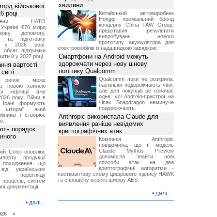
хвилини
лрд військової
6 році
Китайський автовиробник
Hongqi, преміальний бренд
-члени НАТО
концерну China FAW Group,
Україні €70 млрд
представив результати
кову допомогу,
випробувань нового
я та підготовку
прототипу акумулятора для
х у 2026 році.
електромобілів із надшвидкою зарядкою.
й обсяг підтримки
Смартфони на Android можуть
ти й у 2027 році.
здорожчати через нову цінову
ння вартості
політику Qualcomm
світі
Qualcomm поки не розкрила,
й ринок може
наскільки подорожчають чіпи,
я з новою хвилею
але для покупців це означає
чої інфляції вже
одне: усі Android-пристрої на
2026 року. Війни в
чіпах Snapdragon неминуче
а Ірані формують
подорожчають.
й шторм", який
обників і створює
Anthropic використала Claude для
в.
виявлення раніше невідомих
ють порядок
криптографічних атак
инного
Компанія Anthropic
повідомила, що її модель
Claude Mythos Preview
кий Союз оновлює
допомогла знайти нові
мпорту продукції
способи атак на два
о походження, що
криптографічні алгоритми -
від українських
постквантову схему цифрового підпису HAWK
рів перегляду
та спрощену версію шифру AES.
 процесів, систем
ої документації.
•
далі...
•
далі...
026 »