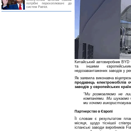
потрібні перехоплювачі до
систем Patriot.
Китайський автовиробник BYD C
та іншими європейськи
недозавантажених заводів у рег
Як заявила виконавча віцепрез
продавець електромобілів о
заводів у європейських країна
"Ми розмовляємо не лиш
компаніями. Ми шукаємо 
ми хочемо використовувати
Партнерство в Європі
Її словам є результатом план
місяця, щодо тіснішої співп
іспанські заводи виробників F