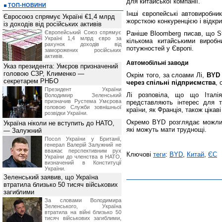
для китайської компанії.
ТОП-НОВИНИ
Інші європейські автовиробни
Євросоюз спрямує Україні €1,4 млрд
жорсткою конкуренцією і відкри
із доходів від російських активів
Європейський Союз спрямує
Раніше Bloomberg писав, що St
Україні 1,4 млрд євро за
кількома китайськими вироб
рахунок доходів від
потужностей у Європі.
заморожених російських
активів.
Автомобільні заводи
Указ президента: Умєров призначений
головою СЗР, Клименко —
Окрім того, за слоами Лі,
BYD 
секретарем РНБО
через спільні підприємства
, 
Президент України
Лі розповіла, що що Італія
Володимир Зеленський
призначив Pустема Умєрова
представляють інтерес для та
головою Служби зовнішньої
країни, як Франція, також цікав
розвідки України.
Окремо BYD розглядає можливі
Україна ніколи не вступить до НАТО,
які можуть мати труднощі.
— Залужний
Посол України у Британії,
генерал Валерій Залужний не
вважає перспективним рух
Ключові
теги
:
BYD
,
Китай
,
ЄС
України до членства в НАТО,
визначений в Конституції
України.
Зеленський заявив, що Україна
втратила близько 50 тисяч військових
загиблими
За словами Володимира
Зеленського, Україна
втратила на війні близько 50
тисяч військових загиблими,