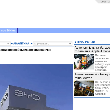
реєстр
 про BIN.ua
ПРЕС-РЕЛІЗИ
АНАЛІТИКА
Автономність та батар
води європейських автовиробників
флагманів Apple iPhone
Питання
залишає
ключових 
вибору суч
пристрою
сегмента.
Тилові вакансії «Азову
фінансистів
Ця тилова в
для кандида
виконувати 
звʼязку із
здоровʼя.