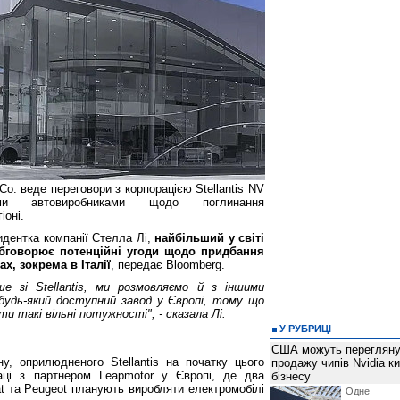
o. веде переговори з корпорацією Stellantis NV
ми автовиробниками щодо поглинання
іоні.
идентка компанії Стелла Лі,
найбільший у світі
бговорює потенційні угоди щодо придбання
х, зокрема в Італії
, передає Bloomberg.
е зі Stellantis, ми розмовляємо й з іншими
будь-який доступний завод у Європі, тому що
 такі вільні потужності", - сказала Лі.
У РУБРИЦІ
США можуть перегляну
у, оприлюдненого Stellantis на початку цього
продажу чипів Nvidia к
раці з партнером Leapmotor у Європі, де два
бізнесу
iat та Peugeot планують виробляти електромобілі
Одне 