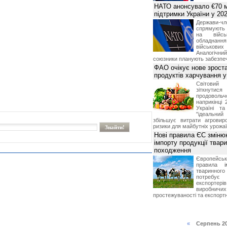
НАТО анонсувало €70 м
підтримки України у 202
Держави
спрямують 
на війсь
обладнанн
військови
Аналогічни
союзники планують забезпечи
ФАО очікує нове зроста
продуктів харчування у 
Світови
зіткнутис
продоволь
наприкінці 
Україні т
"ідеальни
збільшує витрати агровир
ризики для майбутніх урожаї
Нові правила ЄС зміню
імпорту продукції твар
походження
Європейсь
правила і
тваринног
потребує 
експорте
виробничих
простежуваності та експортн
«
Серпень 2