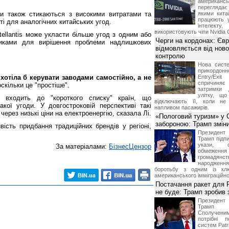
американ
перегляда
ки також стикаються з високими витратами та
якими китай
працюють 
ті для аналогічних китайських угод.
інтелекту
використовують чіпи Nvidia 
ellantis може укласти більше угод з одним або
Черги на кордонах: Єв
никами для вирішення проблеми надлишкових
відмовляється від ново
контролю
Нова систе
прикордон
хотіла б керувати заводами самостійно, а не
Entry/Exi
спричиня
оскільки це "простіше".
затримки 
улітку, що
 входить до "короткого списку" країн, що
відключають її, коли не
кої угоди. У довгостроковій перспективі такі
напливом пасажирів.
і через низькі ціни на електроенергію, сказала Лі.
«Пологовий туризм» у 
забороною: Трамп змін
сть придбання традиційних брендів у регіоні,
Президен
Трамп підпи
укази, 
За матеріалами:
БізнесЦензор
обмежен
грома
народженн
боротьбу з одним із клю
американського імміграційн
Постачання ракет для Pa
не буде: Трамп зробив 
Президен
Трамп 
Сполучени
потрібні 
систем Patri