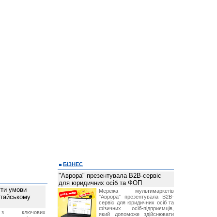
БІЗНЕС
"Аврора" презентувала B2B-сервіс
для юридичних осіб та ФОП
ти умови
Мережа мультимаркетів
итайському
"Аврора" презентувала B2B-
сервіс для юридичних осіб та
фізичних осіб-підприємців,
з ключових
який допоможе здійснювати