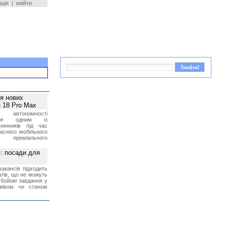
ація
|
ввійти
ея нових
 18 Pro Max
 автономності
ться одним із
чинників під час
асного мобільного
 преміального
»: посади для
акансія підходить
тів, що не можуть
бойові завдання у
 віком чи станом