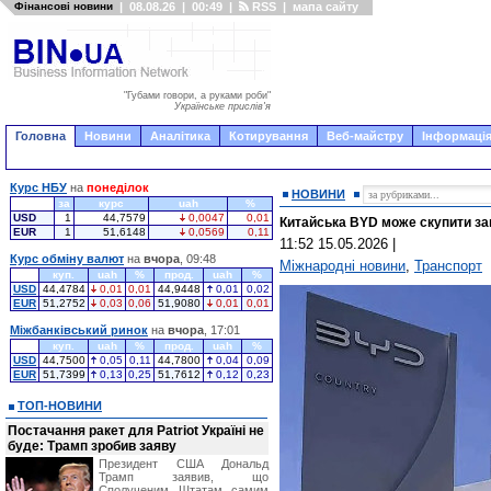
Фінансові новини
|
08.08.26
|
00:49
|
RSS
|
мапа сайту
"Губами говори, а руками роби"
Українське прислів'я
Головна
Новини
Аналітика
Котирування
Веб-майстру
Інформація
Курс НБУ
на
понеділок
НОВИНИ
за
курс
uah
%
USD
1
44,7579
0,0047
0,01
Китайська BYD може скупити за
EUR
1
51,6148
0,0569
0,11
11:52 15.05.2026
|
Курс обміну валют
на
вчора
, 09:48
Міжнародні новини
,
Транспорт
куп.
uah
%
прод.
uah
%
USD
44,4784
0,01
0,01
44,9448
0,01
0,02
EUR
51,2752
0,03
0,06
51,9080
0,01
0,01
Міжбанківський ринок
на
вчора
, 17:01
куп.
uah
%
прод.
uah
%
USD
44,7500
0,05
0,11
44,7800
0,04
0,09
EUR
51,7399
0,13
0,25
51,7612
0,12
0,23
ТОП-НОВИНИ
Постачання ракет для Patriot Україні не
буде: Трамп зробив заяву
Президент США Дональд
Трамп заявив, що
Сполученим Штатам самим