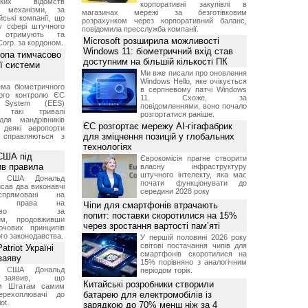
ських відомств
корпоративні закупівлі в
є механізми, за
магазинах мережі за безготівковим
ські компанії, що
розрахунком через корпоративний баланс,
у сфері штучного
повідомила пресслужба компанії.
, отримують та
Microsoft розширила можливості
Corp. за кордоном.
Windows 11: біометричний вхід став
ропа тимчасово
доступним на більшій кількості ПК
ї системи
Ми вже писали про оновлення
Windows Hello, яке очікується
ма біометричного
в серпневому патчі Windows
ного контролю ЄС
11. Схоже, за
t System (EES)
повідомленнями, воно почало
є такі тривалі
розгортатися раніше.
для мандрівників
ЄС розгортає мережу AI-гігафабрик
 деякі аеропорти
для зміцнення позицій у глобальних
 справляються з
технологіях
США під
Єврокомісія прагне створити
ив правила
власну інфраструктуру
штучного інтелекту, яка має
т США Дональд
почати функціонувати до
сав два виконавчі
середини 2028 року
спрямовані на
ня права на
Чіпи для смартфонів втрачають
дянство за
попит: поставки скоротилися на 15%
ям, продовживши
через зростання вартості пам’яті
чових принципів
ого законодавства.
У першій половині 2026 року
світові постачання чипів для
triot Україні
смартфонів скоротилися на
заяву
15% порівняно з аналогічним
т США Дональд
періодом торік.
заявив, що
Китайські розробники створили
м Штатам самим
батарею для електромобілів із
перехоплювачі до
ot.
зарядкою до 70% менш ніж за 4