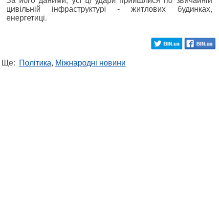
За його даними, усі ці удари прийшлися по звичайній
цивільній інфраструктурі - житлових будинках,
енергетиці.
Ще:
Політика
,
Міжнародні новини