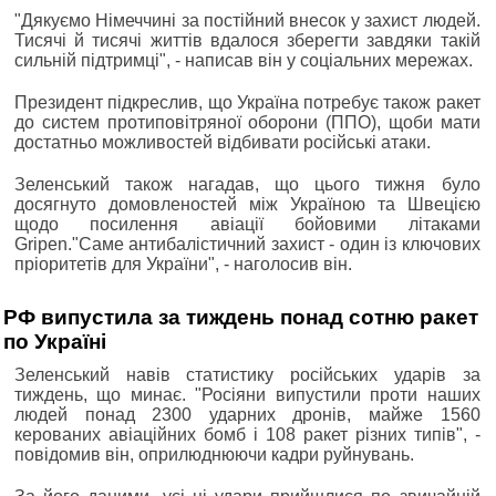
"Дякуємо Німеччині за постійний внесок у захист людей.
Тисячі й тисячі життів вдалося зберегти завдяки такій
сильній підтримці", - написав він у соціальних мережах.
Президент підкреслив, що Україна потребує також ракет
до систем протиповітряної оборони (ППО), щоби мати
достатньо можливостей відбивати російські атаки.
Зеленський також нагадав, що цього тижня було
досягнуто домовленостей між Україною та Швецією
щодо посилення авіації бойовими літаками
Gripen."Саме антибалістичний захист - один із ключових
пріоритетів для України", - наголосив він.
РФ випустила за тиждень понад сотню ракет
по Україні
Зеленський навів статистику російських ударів за
тиждень, що минає. "Росіяни випустили проти наших
людей понад 2300 ударних дронів, майже 1560
керованих авіаційних бомб і 108 ракет різних типів", -
повідомив він, оприлюднюючи кадри руйнувань.