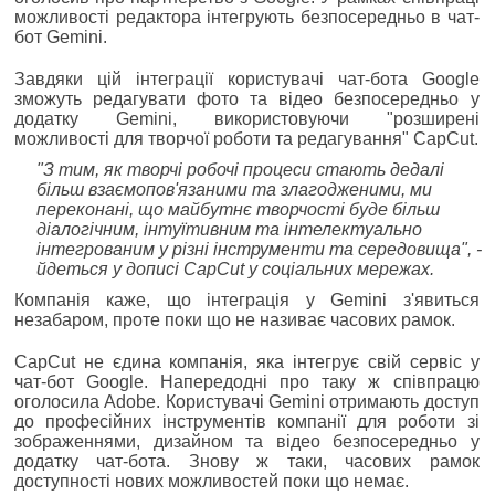
можливості редактора інтегрують безпосередньо в чат-
бот Gemini.
Завдяки цій інтеграції користувачі чат-бота Google
зможуть редагувати фото та відео безпосередньо у
додатку Gemini, використовуючи "розширені
можливості для творчої роботи та редагування" CapCut.
"З тим, як творчі робочі процеси стають дедалі
більш взаємопов'язаними та злагодженими, ми
переконані, що майбутнє творчості буде більш
діалогічним, інтуїтивним та інтелектуально
інтегрованим у різні інструменти та середовища", -
йдеться у дописі CapCut у соціальних мережах.
Компанія каже, що інтеграція у Gemini з'явиться
незабаром, проте поки що не називає часових рамок.
CapCut не єдина компанія, яка інтегрує свій сервіс у
чат-бот Google. Напередодні про таку ж співпрацю
оголосила Adobe. Користувачі Gemini отримають доступ
до професійних інструментів компанії для роботи зі
зображеннями, дизайном та відео безпосередньо у
додатку чат-бота. Знову ж таки, часових рамок
доступності нових можливостей поки що немає.