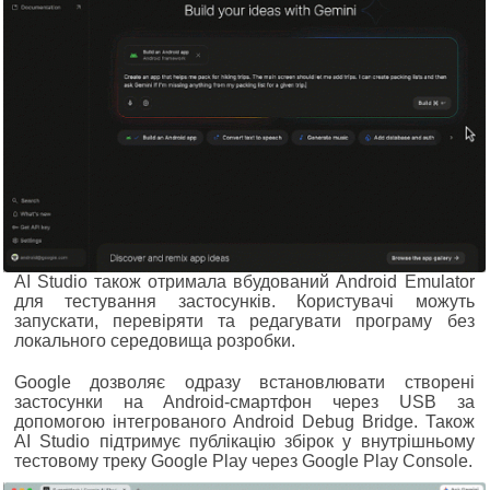
AI Studio також отримала вбудований Android Emulator
для тестування застосунків. Користувачі можуть
запускати, перевіряти та редагувати програму без
локального середовища розробки.
Google дозволяє одразу встановлювати створені
застосунки на Android-смартфон через USB за
допомогою інтегрованого Android Debug Bridge. Також
AI Studio підтримує публікацію збірок у внутрішньому
тестовому треку Google Play через Google Play Console.