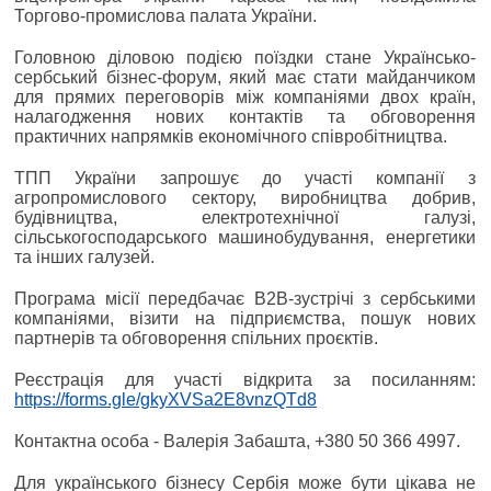
Торгово-промислова палата України.
Головною діловою подією поїздки стане Українсько-
сербський бізнес-форум, який має стати майданчиком
для прямих переговорів між компаніями двох країн,
налагодження нових контактів та обговорення
практичних напрямків економічного співробітництва.
ТПП України запрошує до участі компанії з
агропромислового сектору, виробництва добрив,
будівництва, електротехнічної галузі,
сільськогосподарського машинобудування, енергетики
та інших галузей.
Програма місії передбачає B2B-зустрічі з сербськими
компаніями, візити на підприємства, пошук нових
партнерів та обговорення спільних проєктів.
Реєстрація для участі відкрита за посиланням:
https://forms.gle/gkyXVSa2E8vnzQTd8
Контактна особа - Валерія Забашта, +380 50 366 4997.
Для українського бізнесу Сербія може бути цікава не