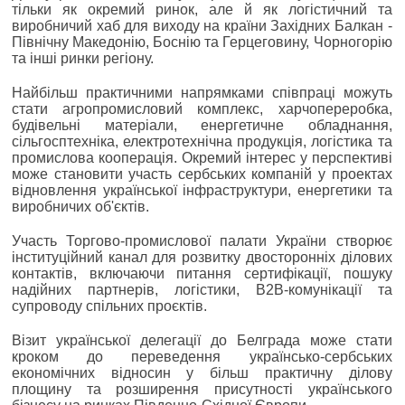
тільки як окремий ринок, але й як логістичний та
виробничий хаб для виходу на країни Західних Балкан -
Північну Македонію, Боснію та Герцеговину, Чорногорію
та інші ринки регіону.
Найбільш практичними напрямками співпраці можуть
стати агропромисловий комплекс, харчопереробка,
будівельні матеріали, енергетичне обладнання,
сільгосптехніка, електротехнічна продукція, логістика та
промислова кооперація. Окремий інтерес у перспективі
може становити участь сербських компаній у проектах
відновлення української інфраструктури, енергетики та
виробничих об'єктів.
Участь Торгово-промислової палати України створює
інституційний канал для розвитку двосторонніх ділових
контактів, включаючи питання сертифікації, пошуку
надійних партнерів, логістики, B2B-комунікації та
супроводу спільних проєктів.
Візит української делегації до Белграда може стати
кроком до переведення українсько-сербських
економічних відносин у більш практичну ділову
площину та розширення присутності українського