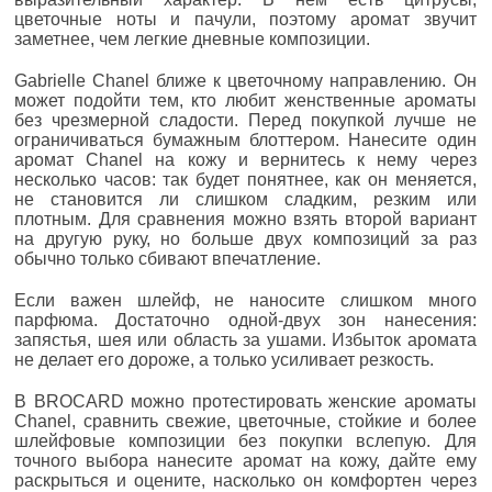
цветочные ноты и пачули, поэтому аромат звучит
заметнее, чем легкие дневные композиции.
Gabrielle Chanel ближе к цветочному направлению. Он
может подойти тем, кто любит женственные ароматы
без чрезмерной сладости. Перед покупкой лучше не
ограничиваться бумажным блоттером. Нанесите один
аромат Chanel на кожу и вернитесь к нему через
несколько часов: так будет понятнее, как он меняется,
не становится ли слишком сладким, резким или
плотным. Для сравнения можно взять второй вариант
на другую руку, но больше двух композиций за раз
обычно только сбивают впечатление.
Если важен шлейф, не наносите слишком много
парфюма. Достаточно одной-двух зон нанесения:
запястья, шея или область за ушами. Избыток аромата
не делает его дороже, а только усиливает резкость.
В BROCARD можно протестировать женские ароматы
Chanel, сравнить свежие, цветочные, стойкие и более
шлейфовые композиции без покупки вслепую. Для
точного выбора нанесите аромат на кожу, дайте ему
раскрыться и оцените, насколько он комфортен через