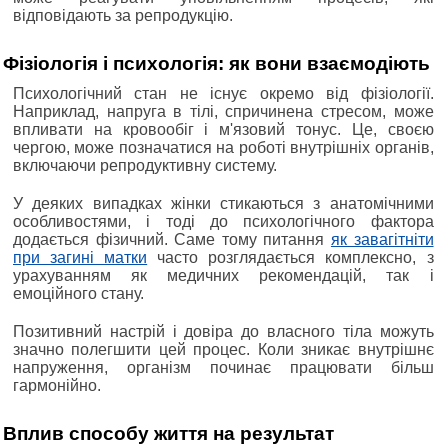
відповідають за репродукцію.
Фізіологія і психологія: як вони взаємодіють
Психологічний стан не існує окремо від фізіології.
Наприклад, напруга в тілі, спричинена стресом, може
впливати на кровообіг і м'язовий тонус. Це, своєю
чергою, може позначатися на роботі внутрішніх органів,
включаючи репродуктивну систему.
У деяких випадках жінки стикаються з анатомічними
особливостями, і тоді до психологічного фактора
додається фізичний. Саме тому питання
як завагітніти
при загині матки
часто розглядається комплексно, з
урахуванням як медичних рекомендацій, так і
емоційного стану.
Позитивний настрій і довіра до власного тіла можуть
значно полегшити цей процес. Коли зникає внутрішнє
напруження, організм починає працювати більш
гармонійно.
Вплив способу життя на результат