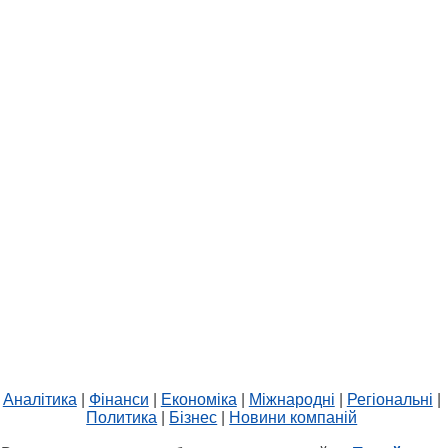
Аналітика
|
Фінанси
|
Економіка
|
Міжнародні
|
Регіональні
|
Политика
|
Бізнес
|
Новини компаній