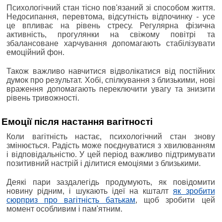
Психологічний стан тісно пов'язаний зі способом життя.
Недосипання, перевтома, відсутність відпочинку - усе
це впливає на рівень стресу. Регулярна фізична
активність, прогулянки на свіжому повітрі та
збалансоване харчування допомагають стабілізувати
емоційний фон.
Також важливо навчитися відволікатися від постійних
думок про результат. Хобі, спілкування з близькими, нові
враження допомагають переключити увагу та знизити
рівень тривожності.
Емоції після настання вагітності
Коли вагітність настає, психологічний стан знову
змінюється. Радість може поєднуватися з хвилюванням
і відповідальністю. У цей період важливо підтримувати
позитивний настрій і ділитися емоціями з близькими.
Деякі пари заздалегідь продумують, як повідомити
новину рідним, і шукають ідеї на кшталт
як зробити
сюрприз про вагітність батькам
, щоб зробити цей
момент особливим і пам'ятним.