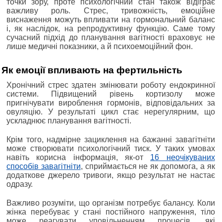
точки зору, проте психологічний стан також відіграє
важливу роль. Стрес, тривожність, емоційне
виснаження можуть впливати на гормональний баланс
і, як наслідок, на репродуктивну функцію. Саме тому
сучасний підхід до планування вагітності враховує не
лише медичні показники, а й психоемоційний фон.
Як емоції впливають на фертильність
Хронічний стрес здатен змінювати роботу ендокринної
системи. Підвищений рівень кортизолу може
пригнічувати вироблення гормонів, відповідальних за
овуляцію. У результаті цикл стає нерегулярним, що
ускладнює планування вагітності.
Крім того, надмірне зациклення на бажанні завагітніти
може створювати психологічний тиск. У таких умовах
навіть корисна інформація, як-от
16 неочікуваних
способів завагітніти
, сприймається не як допомога, а як
додаткове джерело тривоги, якщо результат не настає
одразу.
Важливо розуміти, що організм потребує балансу. Коли
жінка перебуває у стані постійного напруження, тіло
може реагувати уповільненням процесів, які