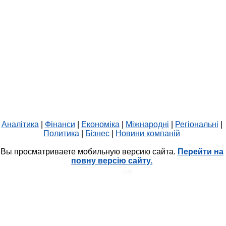
Аналітика
|
Фінанси
|
Економіка
|
Міжнародні
|
Регіональні
|
Политика
|
Бізнес
|
Новини компаній
Вы просматриваете мобильную версию сайта.
Перейти на
повну версію сайту.
HIT.UA
1699