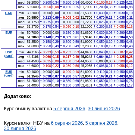
med
59,2000
0,200
0,34
0,200
0,34
60,4000
0,100
0,17
0,125
0,21
max
59,5000
0,050
0,08
0,150
0,25
61,7000
0,200
0,33
0,600
0,98
CAD
min
30,2000
0,000
0,00
0,000
0,00
31,5300
0,030
0,10
0,030
0,10
avg
30,9800
0,213
0,69
0,008
0,02
31,7700
0,070
0,22
0,035
0,11
med
31,1750
0,275
0,89
0,000
0,00
31,7250
0,025
0,08
0,080
0,25
max
31,3700
0,170
0,54
0,030
0,10
32,1000
0,200
0,63
0,050
0,16
EUR
min
50,7000
0,000
0,00
0,150
0,30
51,6300
0,030
0,06
0,290
0,56
avg
51,3060
0,148
0,29
0,309
0,61
51,9148
0,065
0,12
0,304
0,59
med
51,3500
0,150
0,29
0,300
0,59
51,9000
0,050
0,10
0,250
0,48
max
51,6000
0,250
0,49
0,250
0,49
52,2000
0,100
0,19
0,250
0,48
USD
min
44,1165
0,233
0,53
0,233
0,53
44,8430
0,043
0,10
0,187
0,42
(card)
avg
44,4106
0,066
0,15
0,217
0,49
45,0242
0,064
0,14
0,125
0,28
med
44,4500
0,035
0,08
0,150
0,34
44,9500
0,000
0,00
0,200
0,44
max
44,6000
0,100
0,22
0,250
0,56
45,2935
0,093
0,21
0,056
0,12
EUR
min
50,4000
0,000
0,00
0,200
0,40
51,8000
0,110
0,21
0,450
0,88
(card)
avg
51,1545
0,038
0,07
0,288
0,57
52,0047
0,107
0,21
0,463
0,90
med
51,2500
0,050
0,10
0,350
0,69
51,9500
0,050
0,10
0,400
0,78
max
51,4000
0,000
0,00
0,150
0,29
52,4181
0,268
0,51
0,605
1,17
Додатково:
Курс обміну валют на
5 серпня 2026
,
30 липня 2026
Курси валют НБУ на
6 серпня 2026
,
5 серпня 2026
,
30 липня 2026