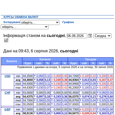
КУРСЫ ОБМЕНА ВАЛЮТ
Котирування
Графіки
Інформація станом на
сьогодні
,
Дані на 09:43, 6 серпня 2026,
сьогодні
Купівля
Продаж
Валюта
Курс
uah
%
uah
%
Курс
uah
%
uah
%
Порівняння з даними на
вчора
, 5 серпня 2026 и на четвер, 30 липня 2026
USD
min
44,2500
0,050
0,11
0,200
0,45
44,7200
0,100
0,22
0,200
0,45
avg
44,4840
0,058
0,13
0,169
0,38
44,9364
0,013
0,03
0,167
0,37
med
44,5000
0,050
0,11
0,150
0,34
44,9400
0,040
0,09
0,160
0,35
max
44,6300
0,030
0,07
0,190
0,42
45,2000
0,100
0,22
0,100
0,22
CHF
min
53,0000
0,000
0,00
0,000
0,00
55,4500
0,000
0,00
0,050
0,09
avg
54,4375
0,097
0,18
0,193
0,36
56,0375
0,074
0,13
0,276
0,50
med
54,7000
0,300
0,55
0,300
0,55
55,8750
0,025
0,04
0,325
0,59
max
55,0500
0,000
0,00
0,250
0,46
57,0000
0,000
0,00
0,000
0,00
GBP
min
57,0000
0,000
0,00
0,000
0,00
59,7300
0,220
0,37
0,050
0,08
avg
58,9136
0,093
0,16
0,069
0,12
60,5073
0,026
0,04
0,163
0,27