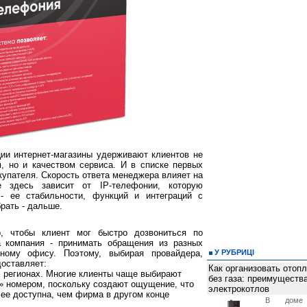
ии интернет-магазины удерживают клиентов не
, но и качеством сервиса. И в списке первых
окупателя. Скорость ответа менеджера влияет на
е здесь зависит от IP-телефонии, которую
 - ее стабильности, функций и интеграций с
рать - дальше.
о, чтобы клиент мог быстро дозвониться по
а компания - принимать обращения из разных
ному офису. Поэтому, выбирая провайдера,
У РУБРИЦІ
доставляет:
Как организовать отоп
 регионах. Многие клиенты чаще выбирают
без газа: преимуществ
» номером, поскольку создают ощущение, что
электрокотлов
лее доступна, чем фирма в другом конце
В доме 