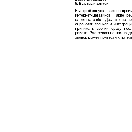
5. Быстрый запуск
Быстрый запуск - важное преи
интернет-магазинов. Такие р
сложных работ. Достаточно по
обработки звонков и интеграц
принимать звонки сразу пос
работе. Это особенно важно д
звонок может привести к потер