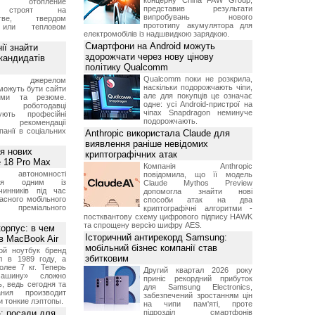
концерну China FAW Group,
али отопление
представив результати
 строят на
випробувань нового
естве, твердом
прототипу акумулятора для
 или тепловом
електромобілів із надшвидкою зарядкою.
Смартфони на Android можуть
ії знайти
здорожчати через нову цінову
 кандидатів
політику Qualcomm
Qualcomm поки не розкрила,
им джерелом
наскільки подорожчають чіпи,
можуть бути сайти
але для покупців це означає
ями та резюме.
одне: усі Android-пристрої на
о роботодавці
чіпах Snapdragon неминуче
вують професійні
подорожчають.
, рекомендації
мпанії в соціальних
Anthropic використала Claude для
виявлення раніше невідомих
ея нових
криптографічних атак
 18 Pro Max
Компанія Anthropic
 автономності
повідомила, що її модель
ться одним із
Claude Mythos Preview
чинників під час
допомогла знайти нові
асного мобільного
способи атак на два
 преміального
криптографічні алгоритми -
постквантову схему цифрового підпису HAWK
та спрощену версію шифру AES.
орпус: в чем
Історичний антирекорд Samsung:
в MacBook Air
мобільний бізнес компанії став
ой ноутбук бренд
збитковим
л в 1989 году, а
олее 7 кг. Теперь
Другий квартал 2026 року
ашину» сложно
приніс рекордний прибуток
, ведь сегодня та
для Samsung Electronics,
ния производит
забезпечений зростанням цін
и тонкие лэптопы.
на чипи пам'яті, проте
»: посади для
підрозділ смартфонів