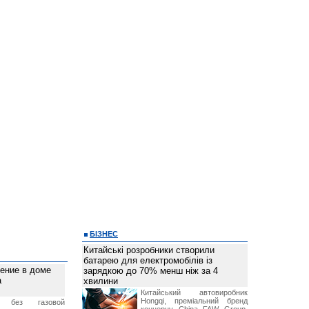
БІЗНЕС
Китайські розробники створили
батарею для електромобілів із
ление в доме
зарядкою до 70% менш ніж за 4
а
хвилини
Китайський автовиробник
Hongqi, преміальний бренд
без газовой