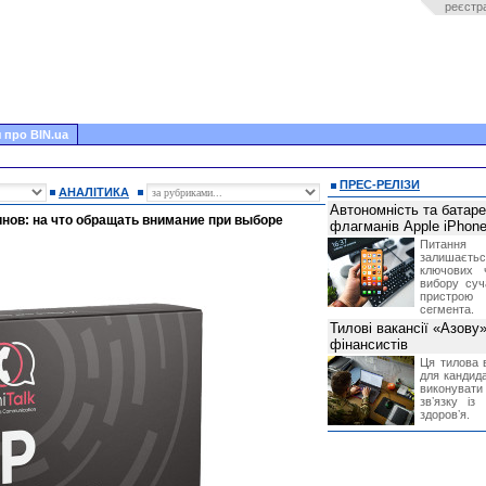
реєстр
 про BIN.ua
ПРЕС-РЕЛІЗИ
АНАЛІТИКА
Автономність та батар
нов: на что обращать внимание при выборе
флагманів Apple iPhone
Питання
залишає
ключових 
вибору суч
пристрою
сегмента.
Тилові вакансії «Азову
фінансистів
Ця тилова в
для кандида
виконувати 
звʼязку із
здоровʼя.