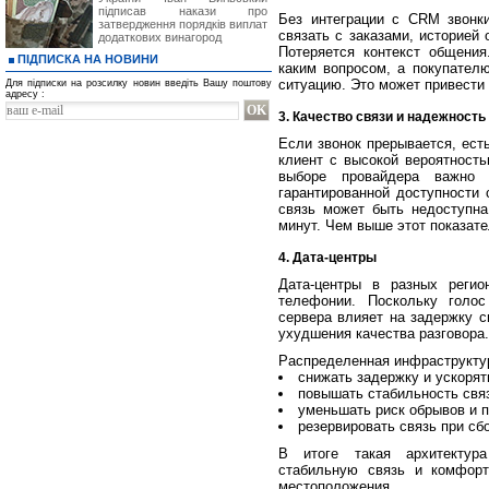
підписав накази про
Без интеграции с CRM звонк
затвердження порядків виплат
связать с заказами, историей
додаткових винагород
Потеряется контекст общения
ПІДПИСКА НА НОВИНИ
каким вопросом, а покупател
ситуацию. Это может привести 
Для підписки на розсилку новин введіть Вашу поштову
адресу :
3. Качество связи и надежность
Если звонок прерывается, ест
клиент с высокой вероятность
выборе провайдера важно 
гарантированной доступности 
связь может быть недоступна
минут. Чем выше этот показат
4. Дата-центры
Дата-центры в разных регио
телефонии. Поскольку голос
сервера влияет на задержку с
ухудшения качества разговора.
Распределенная инфраструктур
снижать задержку и ускорят
повышать стабильность связ
уменьшать риск обрывов и 
резервировать связь при сб
В итоге такая архитектура
стабильную связь и комфорт
местоположения.