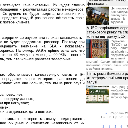
фінансистів
и останутся «вне системы». Их будет сложно
Ця тилова в
 обращений и результатами работы менеджеров.
для кандида
. Сотрудник не будет видеть, кто звонит и с
виконувати 
ю придется каждый раз заново объяснять свою
звʼязку із
к потере клиента.
здоровʼя.
VUSO закріпилася сере
страхового ринку та с
млн на підтримку ЗСУ
ь задержки со звуком или плохая слышимость -
Страхова
ю не будет продолжать разговор. Поэтому при
(ВУСО) за
обращать внимание на SLA - показатель
року спла
сервиса. Например, 99,9% uptime означает, что
мільйонів г
 около 43 минут в месяц, а 99,98% - всего 9
бюджетів ус
загальний
ель, тем стабильнее работает телефония.
компанії Силам оборони У
повномасштабної війни на
мільйонів гривень.
П’ять років біржового 
нах обеспечивают качественную связь в IP-
як реформа змінила пр
 передается через интернет, расстояние до
галузі
игнала: чем оно больше, тем выше риск пауз и
2026 році 
необробл
відзначає
а позволяет:
запуску бірж
ь передачу данных;
и при нагрузках;
помех;
оях в отдельных дата-центрах.
«
Серпень 2
Пн
Вт
Ср
Чт
П
 помогает интернет-магазину поддерживать
ное общение с клиентами независимо от их
3
4
5
6