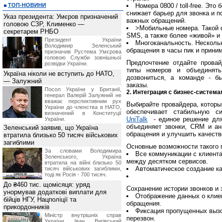
ТОП-НОВИНИ
Номера 0800 / toll-free. Эт
снижает барьер для звонка и п
Указ президента: Умєров призначений
важных обращений.
головою СЗР, Клименко —
>Мобильные номера. Такой ф
секретарем РНБО
SMS, а также более «живой» и
Президент України
Многоканальность. Несколь
Володимир Зеленський
обращения в часы пик и прини
призначив Pустема Умєрова
головою Служби зовнішньої
Предпочтение отдайте провай
розвідки України.
типы номеров и объединят
Україна ніколи не вступить до НАТО,
дозвониться, а команде - б
— Залужний
заказы.
Посол України у Британії,
2. Интеграция с бизнес-систем
генерал Валерій Залужний не
вважає перспективним рух
Выбирайте провайдера, которы
України до членства в НАТО,
обеспечивает стабильную с
визначений в Конституції
UniTalk
- единое решение для
України.
объединяет звонки, CRM и ан
Зеленський заявив, що Україна
обращения и улучшить качест
втратила близько 50 тисяч військових
загиблими
Основные возможности такого 
За словами Володимира
Все коммуникации с клиента
Зеленського, Україна
между десятком сервисов.
втратила на війні близько 50
Автоматическое создание к
тисяч військових загиблими,
тоді як Росія - 700 тисяч.
До ₴460 тис. щомісяця: уряд
Сохранение истории звонков и 
унормував додаткові виплати для
Отображение данных о клиен
бійців НГУ, Нацполіції та
обращения.
прикордонників
Фиксация пропущенных вызо
Міністр внутрішніх справ
перезвон.
України Іван Вигівський