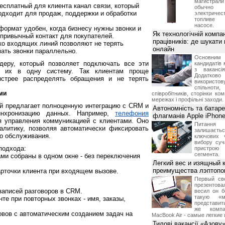
магистр
о бесплатный для клиента канал связи, который
обычно
одходит для продаж, поддержки и обработки
электрич
топливе
насосе.
ормат удобен, когда бизнесу нужны звонки и
Як технологічній компан
 привычный контакт для покупателей.
працівників: де шукати
ко входящих линий позволяют не терять
онлайн
мать звонки параллельно.
Основн
деру, который позволяет подключать все эти
кандидатів 
з вакансі
ь их в одну систему. Так клиентам проще
Додатков
ыстрее распределять обращения и не терять
використо
спільноти
ами
співробітників, сторінки ко
мережах і профільні заходи.
й предлагает полноценную интеграцию с CRM и
Автономність та батар
инхронизацию данных. Например,
телефония
флагманів Apple iPhone
 управления коммуникацией с клиентами. Оно
Питання
алитику, позволяя автоматически фиксировать
залишає
во обслуживания.
ключових 
вибору суч
подхода:
пристрою
сегмента.
ми собраны в одном окне - без переключения
Легкий вес и изящный к
преимущества лэптопо
арточки клиента при входящем вызове.
Первый св
презентова
записей разговоров в CRM.
весил он б
такую «м
те при повторных звонках - имя, заказы,
представить
же компа
вов с автоматическим созданием задач на
MacBook Air - самые легкие 
Тилові вакансії «Азову