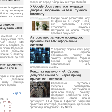
завершив період із першим в історії збитком.
У Google Docs з’явилася генерація
акансія підходить
діаграм і зображень на базі штучного
тів, що не можуть
бойові завдання у
інтелекту
 віком чи станом
Google почав розгортати нову
ШІ-функцію в Google Docs,
д лідерів
яка дозволить Gemini
створювати візуальні
прямувала ₴100
матеріали на основі тексту
просто в документі.
 компанія VUSO
Авторизацію за новою процедурою
 підсумками 2025
пройшли вже 682 інформаційні
тила понад 348
системи
ривень податків до
іх рівнів. Водночас
У першому півріччі 2026 року
 обсяг допомоги
Державна служба
країни з початку
спеціального зв'язку та
ближається до 100
захисту інформації України
внесла до переліку
ринку деревини:
авторизованих 485
інформаційних систем.
авила гри в
Конфлікт навколо FIFA: Європа
допускає бойкот ЧС через прихід
український ринок
приватних інвесторів
еної деревини
 п’яту річницю
Європейські футбольні
ової торгівлі.
федерації розглядають
можливість застосування
крайнього заходу - бойкоту
•
далі...
майбутніх чемпіонатів світу.
Причиною стали плани
026 »
президента FIFA Джанні Інфантіно залучити
т
Сб
Нд
приватних інвесторів до комерційної діяльності
1
2
організації, повідомляє Sky News.
7
8
9