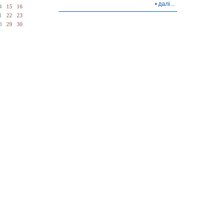
•
далі...
4
15
16
1
22
23
8
29
30