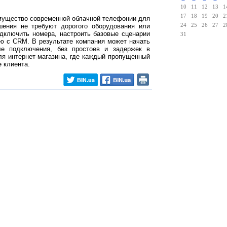
10
11
12
13
1
17
18
19
20
2
мущество современной облачной телефонии для
ешения не требуют дорогого оборудования или
24
25
26
27
2
дключить номера, настроить базовые сценарии
31
ию с CRM. В результате компания может начать
ле подключения, без простоев и задержек в
ля интернет-магазина, где каждый пропущенный
е клиента.