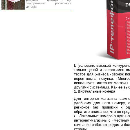
заморожених російських
активів.
В условиях высокой конкуренц
только ценой и ассортиментом
тестов для бизнеса - звонок п
вероятность покупки. Много
использует интернет-магазин
другими системами. Как ее выб
1. Виртуальные номера
Для интернет-магазина важн
удобному для него номеру, 
регионов без привязки к од
обратите внимание, что он пре
Локальные номера в нужных
интернет-магазины с «местным
компания работает рядом и бо
страны.