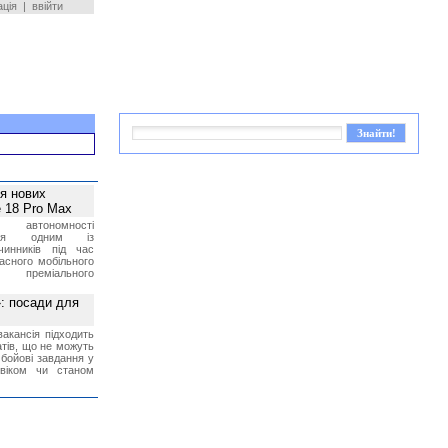
ація
|
ввійти
ея нових
 18 Pro Max
 автономності
ться одним із
чинників під час
асного мобільного
 преміального
»: посади для
акансія підходить
тів, що не можуть
бойові завдання у
 віком чи станом