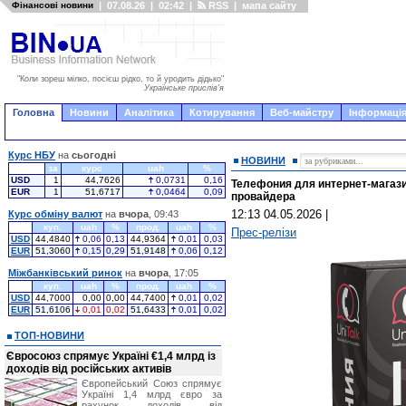
Фінансові новини
|
07.08.26
|
02:42
|
RSS
|
мапа сайту
"Коли зореш мілко, посієш рідко, то й уродить дідько"
Українське прислів'я
Головна
Новини
Аналітика
Котирування
Веб-майстру
Інформація
Курс НБУ
на
сьогодні
НОВИНИ
за
курс
uah
%
USD
1
44,7626
0,0731
0,16
Телефония для интернет-магази
EUR
1
51,6717
0,0464
0,09
провайдера
12:13 04.05.2026
|
Курс обміну валют
на
вчора
, 09:43
куп.
uah
%
прод.
uah
%
Прес-релізи
USD
44,4840
0,06
0,13
44,9364
0,01
0,03
EUR
51,3060
0,15
0,29
51,9148
0,06
0,12
Міжбанківський ринок
на
вчора
, 17:05
куп.
uah
%
прод.
uah
%
USD
44,7000
0,00
0,00
44,7400
0,01
0,02
EUR
51,6106
0,01
0,02
51,6433
0,01
0,02
ТОП-НОВИНИ
Євросоюз спрямує Україні €1,4 млрд із
доходів від російських активів
Європейський Союз спрямує
Україні 1,4 млрд євро за
рахунок доходів від