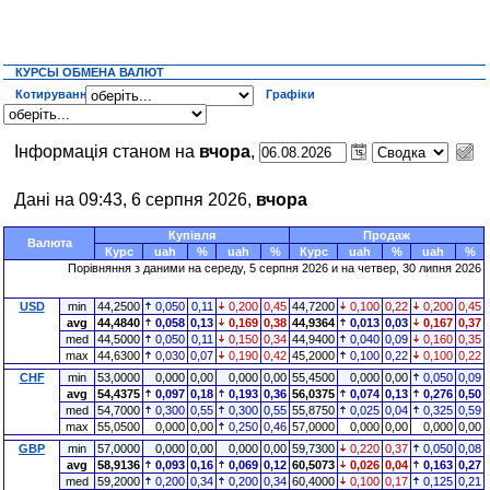
КУРСЫ ОБМЕНА ВАЛЮТ
Котирування
Графіки
Інформація станом на
вчора
,
Дані на 09:43, 6 серпня 2026,
вчора
Купівля
Продаж
Валюта
Курс
uah
%
uah
%
Курс
uah
%
uah
%
Порівняння з даними на середу, 5 серпня 2026 и на четвер, 30 липня 2026
USD
min
44,2500
0,050
0,11
0,200
0,45
44,7200
0,100
0,22
0,200
0,45
avg
44,4840
0,058
0,13
0,169
0,38
44,9364
0,013
0,03
0,167
0,37
med
44,5000
0,050
0,11
0,150
0,34
44,9400
0,040
0,09
0,160
0,35
max
44,6300
0,030
0,07
0,190
0,42
45,2000
0,100
0,22
0,100
0,22
CHF
min
53,0000
0,000
0,00
0,000
0,00
55,4500
0,000
0,00
0,050
0,09
avg
54,4375
0,097
0,18
0,193
0,36
56,0375
0,074
0,13
0,276
0,50
med
54,7000
0,300
0,55
0,300
0,55
55,8750
0,025
0,04
0,325
0,59
max
55,0500
0,000
0,00
0,250
0,46
57,0000
0,000
0,00
0,000
0,00
GBP
min
57,0000
0,000
0,00
0,000
0,00
59,7300
0,220
0,37
0,050
0,08
avg
58,9136
0,093
0,16
0,069
0,12
60,5073
0,026
0,04
0,163
0,27
med
59,2000
0,200
0,34
0,200
0,34
60,4000
0,100
0,17
0,125
0,21