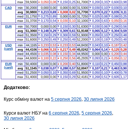
max
59,5000
0,050
0,08
0,150
0,25
61,7000
0,200
0,33
0,600
0,98
CAD
min
30,2000
0,000
0,00
0,000
0,00
31,5300
0,030
0,10
0,030
0,10
avg
30,9800
0,213
0,69
0,008
0,02
31,7700
0,070
0,22
0,035
0,11
med
31,1750
0,275
0,89
0,000
0,00
31,7250
0,025
0,08
0,080
0,25
max
31,3700
0,170
0,54
0,030
0,10
32,1000
0,200
0,63
0,050
0,16
EUR
min
50,7000
0,000
0,00
0,150
0,30
51,6300
0,030
0,06
0,290
0,56
avg
51,3060
0,148
0,29
0,309
0,61
51,9148
0,065
0,12
0,304
0,59
med
51,3500
0,150
0,29
0,300
0,59
51,9000
0,050
0,10
0,250
0,48
max
51,6000
0,250
0,49
0,250
0,49
52,2000
0,100
0,19
0,250
0,48
USD
min
44,1165
0,233
0,53
0,233
0,53
44,8430
0,043
0,10
0,187
0,42
(card)
avg
44,4106
0,066
0,15
0,217
0,49
45,0242
0,064
0,14
0,125
0,28
med
44,4500
0,035
0,08
0,150
0,34
44,9500
0,000
0,00
0,200
0,44
max
44,6000
0,100
0,22
0,250
0,56
45,2935
0,093
0,21
0,056
0,12
EUR
min
50,4000
0,000
0,00
0,200
0,40
51,8000
0,110
0,21
0,450
0,88
(card)
avg
51,1545
0,038
0,07
0,288
0,57
52,0047
0,107
0,21
0,463
0,90
med
51,2500
0,050
0,10
0,350
0,69
51,9500
0,050
0,10
0,400
0,78
max
51,4000
0,000
0,00
0,150
0,29
52,4181
0,268
0,51
0,605
1,17
Додатково:
Курс обміну валют на
5 серпня 2026
,
30 липня 2026
Курси валют НБУ на
6 серпня 2026
,
5 серпня 2026
,
30 липня 2026