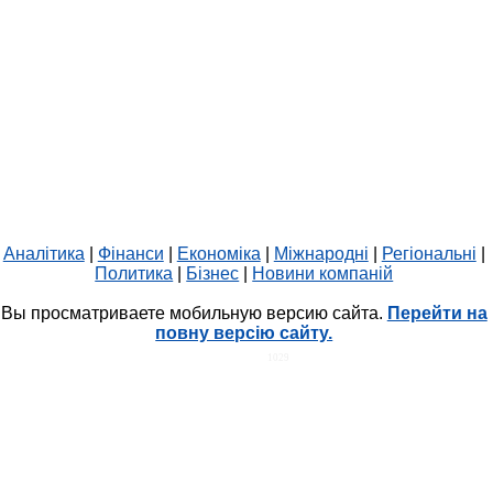
Аналітика
|
Фінанси
|
Економіка
|
Міжнародні
|
Регіональні
|
Политика
|
Бізнес
|
Новини компаній
Вы просматриваете мобильную версию сайта.
Перейти на
повну версію сайту.
HIT.UA
1029