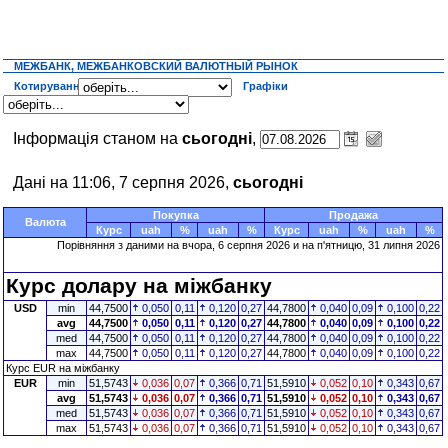
МЕЖБАНК, МЕЖБАНКОВСКИЙ ВАЛЮТНЫЙ РЫНОК
Котирування
Графіки
Інформація станом на
сьогодні
,
Дані на 11:06, 7 серпня 2026,
сьогодні
Покупка
Продажа
Валюта
Курс
uah
%
uah
%
Курс
uah
%
uah
%
Порівняння з даними на
вчора
, 6 серпня 2026 и на п'ятницю, 31 липня 2026
Курс долару на міжбанку
USD
min
44,7500
0,050
0,11
0,120
0,27
44,7800
0,040
0,09
0,100
0,22
avg
44,7500
0,050
0,11
0,120
0,27
44,7800
0,040
0,09
0,100
0,22
med
44,7500
0,050
0,11
0,120
0,27
44,7800
0,040
0,09
0,100
0,22
max
44,7500
0,050
0,11
0,120
0,27
44,7800
0,040
0,09
0,100
0,22
Курс EUR на міжбанку
EUR
min
51,5743
0,036
0,07
0,366
0,71
51,5910
0,052
0,10
0,343
0,67
avg
51,5743
0,036
0,07
0,366
0,71
51,5910
0,052
0,10
0,343
0,67
med
51,5743
0,036
0,07
0,366
0,71
51,5910
0,052
0,10
0,343
0,67
max
51,5743
0,036
0,07
0,366
0,71
51,5910
0,052
0,10
0,343
0,67