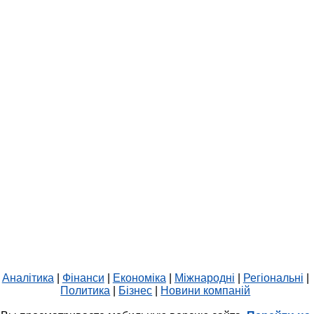
Аналітика
|
Фінанси
|
Економіка
|
Міжнародні
|
Регіональні
|
Политика
|
Бізнес
|
Новини компаній