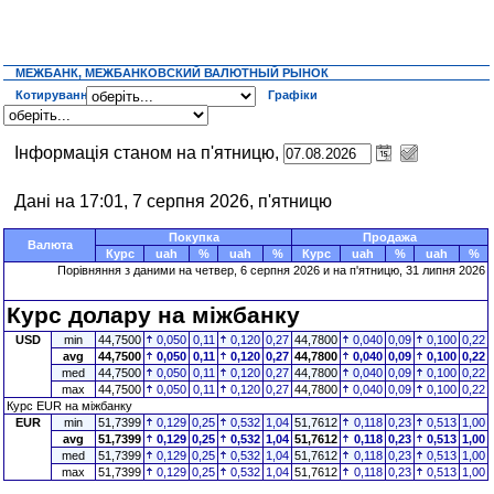
МЕЖБАНК, МЕЖБАНКОВСКИЙ ВАЛЮТНЫЙ РЫНОК
Котирування
Графіки
Інформація станом на п'ятницю,
Дані на 17:01, 7 серпня 2026, п'ятницю
Покупка
Продажа
Валюта
Курс
uah
%
uah
%
Курс
uah
%
uah
%
Порівняння з даними на четвер, 6 серпня 2026 и на п'ятницю, 31 липня 2026
Курс долару на міжбанку
USD
min
44,7500
0,050
0,11
0,120
0,27
44,7800
0,040
0,09
0,100
0,22
avg
44,7500
0,050
0,11
0,120
0,27
44,7800
0,040
0,09
0,100
0,22
med
44,7500
0,050
0,11
0,120
0,27
44,7800
0,040
0,09
0,100
0,22
max
44,7500
0,050
0,11
0,120
0,27
44,7800
0,040
0,09
0,100
0,22
Курс EUR на міжбанку
EUR
min
51,7399
0,129
0,25
0,532
1,04
51,7612
0,118
0,23
0,513
1,00
avg
51,7399
0,129
0,25
0,532
1,04
51,7612
0,118
0,23
0,513
1,00
med
51,7399
0,129
0,25
0,532
1,04
51,7612
0,118
0,23
0,513
1,00
max
51,7399
0,129
0,25
0,532
1,04
51,7612
0,118
0,23
0,513
1,00