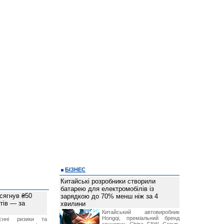
БІЗНЕС
Китайські розробники створили
батарею для електромобілів із
 сягнув ₴50
зарядкою до 70% менш ніж за 4
тів — за
хвилини
Китайський автовиробник
Hongqi, преміальний бренд
єнні ризики та