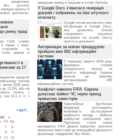
ня кредитових
завершив період із першим в історії збитком.
в без ручного
У Google Docs з’явилася генерація
и порядок арешту й
діаграм і зображень на базі штучного
окових депозитах,
.
інтелекту
сновних
Google почав розгортати нову
анні
ШІ-функцію в Google Docs,
яка дозволить Gemini
до ринку праці
створювати візуальні
матеріали на основі тексту
ара США слабко
просто в документі.
 в парах з євро,
Авторизацію за новою процедурою
стерлінгів та
пройшли вже 682 інформаційні
 єною вранці в
системи
У першому півріччі 2026 року
ргованості в
Державна служба
йнижчим за 17
спеціального зв'язку та
захисту інформації України
внесла до переліку
рацюючих кредитів
авторизованих 485
ківському секторі
інформаційних систем.
1 липня 2026 року
 до 12,5%, або на
Конфлікт навколо FIFA: Європа
ткового пункту з
допускає бойкот ЧС через прихід
у (на 14,1 в. п. з
приватних інвесторів
Європейські футбольні
федерації розглядають
•
далі...
можливість застосування
крайнього заходу - бойкоту
026 »
майбутніх чемпіонатів світу.
т
Сб
Нд
Причиною стали плани
президента FIFA Джанні Інфантіно залучити
1
2
приватних інвесторів до комерційної діяльності
7
8
9
організації, повідомляє Sky News.
4
15
16