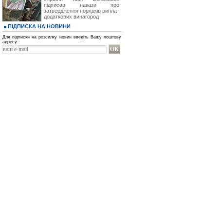
підписав накази про
затвердження порядків виплат
додаткових винагород
ПІДПИСКА НА НОВИНИ
Для підписки на розсилку новин введіть Вашу поштову
адресу :