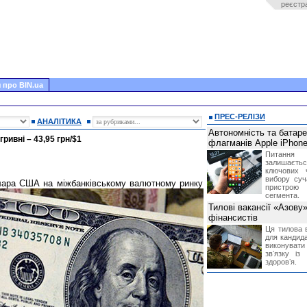
реєстр
 про BIN.ua
ПРЕС-РЕЛІЗИ
АНАЛІТИКА
Автономність та батар
ривні – 43,95 грн/$1
флагманів Apple iPhone
Питання
залишає
ключових 
вибору суч
олара США на міжбанківському валютному ринку
пристрою
сегмента.
Тилові вакансії «Азову
фінансистів
Ця тилова в
для кандида
виконувати 
звʼязку із
здоровʼя.