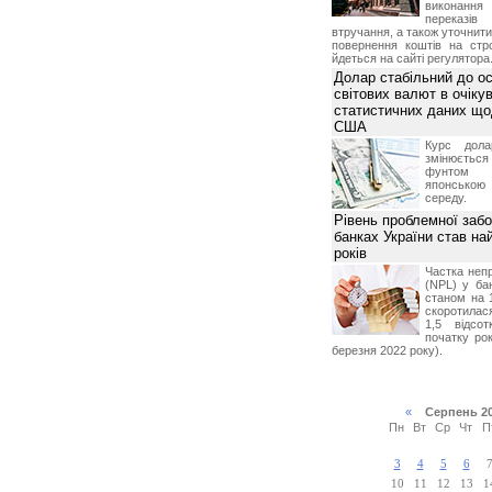
виконан
переказі
втручання, а також уточнит
повернення коштів на стр
йдеться на сайті регулятора
Долар стабільний до о
світових валют в очікув
статистичних даних що
США
Курс дол
змінюється
фунтом 
японською
середу.
Рівень проблемної забо
банках України став на
років
Частка неп
(NPL) у бан
станом на 
скоротилася
1,5 відсо
початку рок
березня 2022 року).
«
Серпень 2
Пн
Вт
Ср
Чт
П
3
4
5
6
10
11
12
13
1