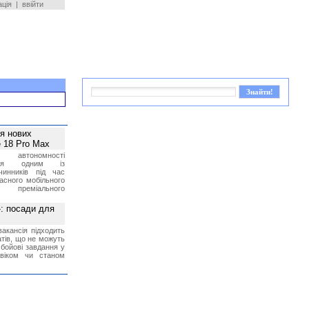
ація
|
ввійти
ея нових
 18 Pro Max
 автономності
ться одним із
чинників під час
асного мобільного
 преміального
»: посади для
акансія підходить
тів, що не можуть
бойові завдання у
 віком чи станом