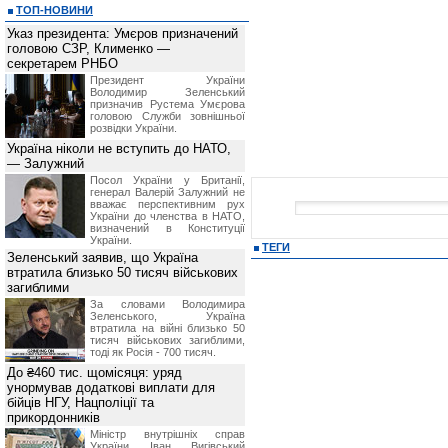
ТОП-НОВИНИ
Указ президента: Умєров призначений
головою СЗР, Клименко —
секретарем РНБО
Президент України
Володимир Зеленський
призначив Pустема Умєрова
головою Служби зовнішньої
розвідки України.
Україна ніколи не вступить до НАТО,
— Залужний
Посол України у Британії,
генерал Валерій Залужний не
вважає перспективним рух
України до членства в НАТО,
визначений в Конституції
України.
ТЕГИ
Зеленський заявив, що Україна
втратила близько 50 тисяч військових
загиблими
За словами Володимира
Зеленського, Україна
втратила на війні близько 50
тисяч військових загиблими,
тоді як Росія - 700 тисяч.
До ₴460 тис. щомісяця: уряд
унормував додаткові виплати для
бійців НГУ, Нацполіції та
прикордонників
Міністр внутрішніх справ
України Іван Вигівський