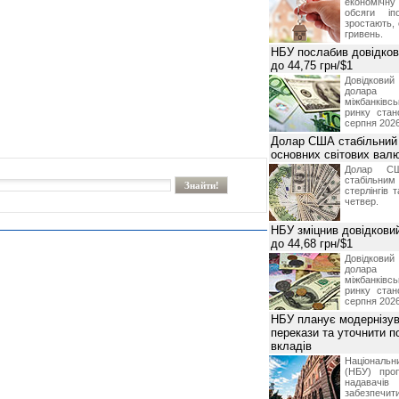
економічну
обсяги іп
зростають,
гривень.
НБУ послабив довідкови
до 44,75 грн/$1
Довідкови
долар
міжбанків
ринку стан
серпня 2026
Долар США стабільний
основних світових вал
Долар СШ
стабільним
стерлінгів 
четвер.
НБУ зміцнив довідковий
до 44,68 грн/$1
Довідкови
долар
міжбанків
ринку стан
серпня 2026
НБУ планує модернізув
перекази та уточнити 
вкладів
Національ
(НБУ) проп
надавачів 
забезпечит