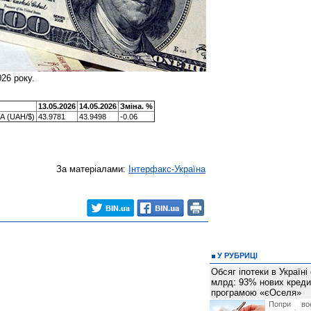
026 року.
13.05.2026
14.05.2026
Зміна. %
ША (UAH/$)
43.9781
43.9498
-0.06
За матеріалами:
Інтерфакс-Україна
У РУБРИЦІ
Обсяг іпотеки в Україні
млрд: 93% нових креди
програмою «єОселя»
Попри во