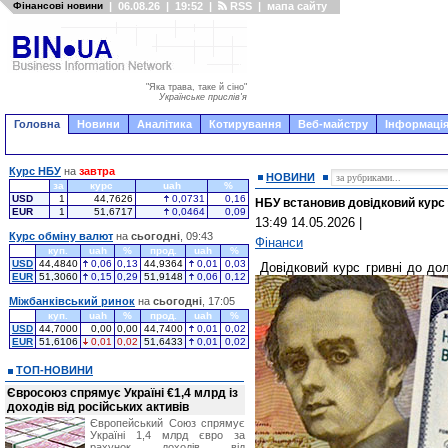
Фінансові новини
|
06.08.26
|
19:52
|
RSS
|
мапа сайту
"Яка трава, таке й сіно"
Українське прислів'я
Головна
Новини
Аналітика
Котирування
Веб-майстру
Інформація
Курс НБУ
на
завтра
НОВИНИ
за
курс
uah
%
USD
1
44,7626
0,0731
0,16
НБУ встановив довідковий курс г
EUR
1
51,6717
0,0464
0,09
13:49 14.05.2026
|
Курс обміну валют
на
сьогодні
, 09:43
Фінанси
куп.
uah
%
прод.
uah
%
USD
44,4840
0,06
0,13
44,9364
0,01
0,03
Довідковий курс гривні до д
EUR
51,3060
0,15
0,29
51,9148
0,06
0,12
Міжбанківський ринок
на
сьогодні
, 17:05
куп.
uah
%
прод.
uah
%
USD
44,7000
0,00
0,00
44,7400
0,01
0,02
EUR
51,6106
0,01
0,02
51,6433
0,01
0,02
ТОП-НОВИНИ
Євросоюз спрямує Україні €1,4 млрд із
доходів від російських активів
Європейський Союз спрямує
Україні 1,4 млрд євро за
рахунок доходів від