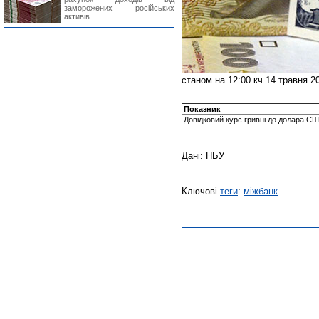
заморожених російських
активів.
станом на 12:00 кч 14 травня 2
Показник
Довідковий курс гривні до долара С
Дані: НБУ
Ключові
теги
:
міжбанк