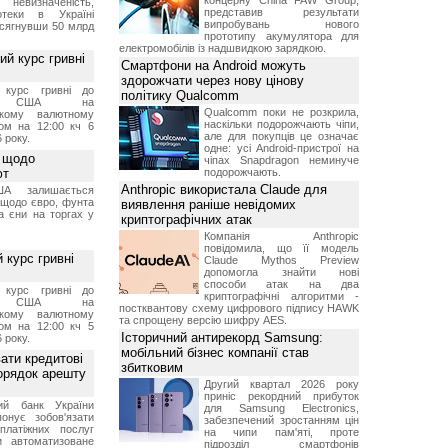
концерну China FAW Group,
 невизначеність,
представив результати
отеки в Україні
випробувань нового
 сягнувши 50 млрд
прототипу акумулятора для
електромобілів із надшвидкою зарядкою.
й курс гривні
Смартфони на Android можуть
здорожчати через нову цінову
й курс гривні до
політику Qualcomm
а США на
Qualcomm поки не розкрила,
ському валютному
наскільки подорожчають чіпи,
ом на 12:00 кч 6
але для покупців це означає
 року.
одне: усі Android-пристрої на
 щодо
чіпах Snapdragon неминуче
ют
подорожчають.
Anthropic використала Claude для
А залишається
 щодо євро, фунта
виявлення раніше невідомих
та єни на торгах у
криптографічних атак
Компанія Anthropic
повідомила, що її модель
 курс гривні
Claude Mythos Preview
допомогла знайти нові
способи атак на два
й курс гривні до
криптографічні алгоритми -
а США на
постквантову схему цифрового підпису HAWK
ському валютному
та спрощену версію шифру AES.
ом на 12:00 кч 5
Історичний антирекорд Samsung:
 року.
мобільний бізнес компанії став
ати кредитові
збитковим
порядок арешту
Другий квартал 2026 року
приніс рекордний прибуток
ний банк України
для Samsung Electronics,
онує зобов'язати
забезпечений зростанням цін
платіжних послуг
на чипи пам'яті, проте
и автоматизоване
підрозділ смартфонів