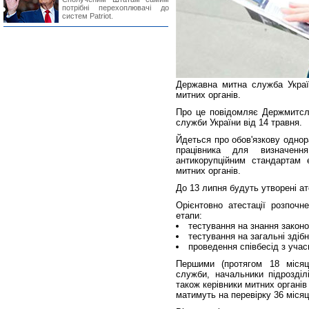
потрібні перехоплювачі до
систем Patriot.
Державна митна служба Україн
митних органів.
Про це повідомляє Держмитсл
служби України від 14 травня.
Йдеться про обов'язкову однор
працівника для визначенн
антикорупційним стандартам
митних органів.
До 13 липня будуть утворені ате
Орієнтовно атестації розпочн
етапи:
тестування на знання законо
тестування на загальні здібн
проведення співбесід з учас
Першими (протягом 18 місяці
служби, начальники підрозділ
також керівники митних органів
матимуть на перевірку 36 місяц