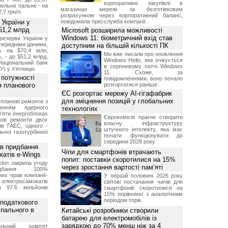
корпоративні закупівлі в
изельне пальне - на
магазинах мережі за безготівковим
2,7 грн/л.
розрахунком через корпоративний баланс,
 України у
повідомила пресслужба компанії.
51,2 млрд
Microsoft розширила можливості
Windows 11: біометричний вхід став
резерви України у
опередніми даними,
доступним на більшій кількості ПК
ь на $70,4 млн,
Ми вже писали про оновлення
, - до $51,2 млрд,
Windows Hello, яке очікується
Національний банк
в серпневому патчі Windows
У) у п'ятницю.
11. Схоже, за
 потужності
повідомленнями, воно почало
ля планового
розгортатися раніше.
ЄС розгортає мережу AI-гігафабрик
для зміцнення позицій у глобальних
планові ремонти з
женням ядерного
технологіях
'яти енергоблоках
Єврокомісія прагне створити
кож ремонти двох
власну інфраструктуру
тів ГАЕС, одного -
штучного інтелекту, яка має
ьної газотурбінної
почати функціонувати до
середини 2028 року
ив придбання
Чіпи для смартфонів втрачають
катів e-Wings
попит: поставки скоротилися на 15%
lon закрила угоду
через зростання вартості пам’яті
бання 100%
их прав компанії-
У першій половині 2026 року
електросамокатів
світові постачання чипів для
а 97.6 мільйонів
смартфонів скоротилися на
15% порівняно з аналогічним
періодом торік.
 податкового
 пального в
Китайські розробники створили
батарею для електромобілів із
зарядкою до 70% менш ніж за 4
ольний комітет