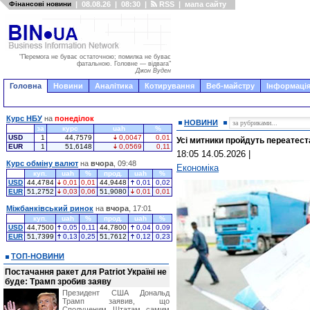
Фінансові новини
|
08.08.26
|
08:30
|
RSS
|
мапа сайту
"Перемога не буває остаточною; помилка не буває
фатальною. Головне — відвага"
Джон Вуден
Головна
Новини
Аналітика
Котирування
Веб-майстру
Інформація
Курс НБУ
на
понеділок
НОВИНИ
за
курс
uah
%
USD
1
44,7579
0,0047
0,01
Усі митники пройдуть переатеста
EUR
1
51,6148
0,0569
0,11
18:05 14.05.2026
|
Курс обміну валют
на
вчора
, 09:48
Економіка
куп.
uah
%
прод.
uah
%
USD
44,4784
0,01
0,01
44,9448
0,01
0,02
EUR
51,2752
0,03
0,06
51,9080
0,01
0,01
Міжбанківський ринок
на
вчора
, 17:01
куп.
uah
%
прод.
uah
%
USD
44,7500
0,05
0,11
44,7800
0,04
0,09
EUR
51,7399
0,13
0,25
51,7612
0,12
0,23
ТОП-НОВИНИ
Постачання ракет для Patriot Україні не
буде: Трамп зробив заяву
Президент США Дональд
Трамп заявив, що
Сполученим Штатам самим