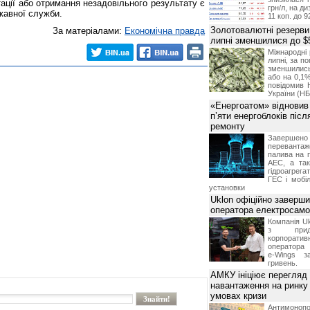
ації або отримання незадовільного результату є
грн/л, на д
жавної служби.
11 коп. до 9
Золотовалютні резерви
За матеріалами:
Економічна правда
липні зменшилися до $
Міжнародні 
липні, за п
зменшилис
або на 0,1%
повідомив 
України (НБ
«Енергоатом» відновив
п’яти енергоблоків піс
ремонту
Завершено 
переванта
палива на п
АЕС, а та
гідроагрега
ГЕС і мобіл
установки
Uklon офіційно заверш
оператора електросамо
Компанія Uk
з прид
корпоративн
оператора 
e-Wings з
гривень.
АМКУ ініціює перегляд
навантаження на ринку
умовах кризи
Антимоноп