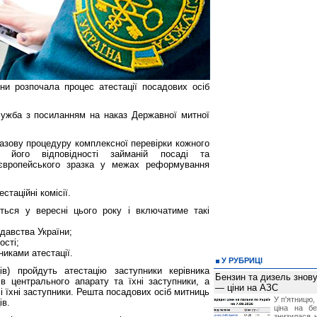
и розпочала процес атестації посадових осіб
ужба з посиланням на наказ Державної митної
азову процедуру комплексної перевірки кожного
я його відповідності займаній посаді та
 європейського зразка у межах реформування
стаційні комісії.
еться у вересні цього року і включатиме такі
давства України;
ості;
никами атестації.
У РУБРИЦІ
в) пройдуть атестацію заступники керівника
Бензин та дизель зно
ів центрального апарату та їхні заступники, а
— ціни на АЗС
 і їхні заступники. Решта посадових осіб митниць
У п'ятницю,
ів.
ціна на б
знизилася н