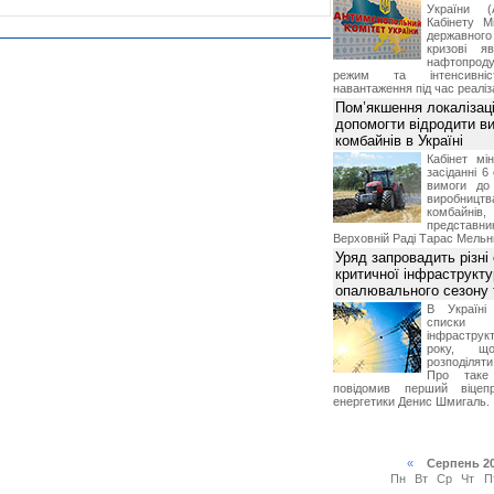
України (
Кабінету М
державног
кризові я
нафтопроду
режим та інтенсивніс
навантаження під час реаліза
Пом’якшення локалізаці
допомогти відродити в
комбайнів в Україні
Кабінет мі
засіданні 6
вимоги до 
виробниц
комбайн
предста
Верховній Раді Тарас Мельн
Уряд запровадить різні
критичної інфраструкт
опалювального сезону 
В Україні
списки
інфраструкт
року, що
розподілят
Про таке
повідомив перший віцепр
енергетики Денис Шмигаль.
«
Серпень 2
Пн
Вт
Ср
Чт
П