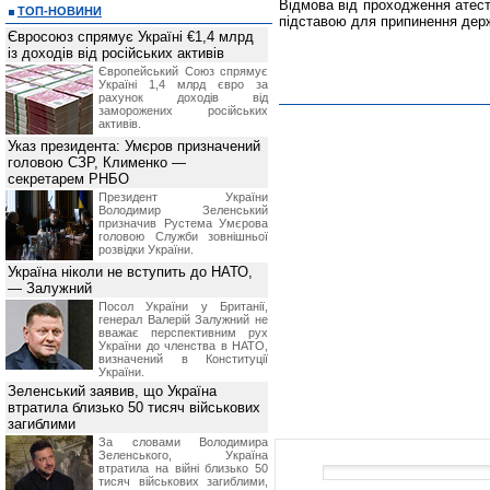
Відмова від проходження атест
ТОП-НОВИНИ
підставою для припинення дер
Євросоюз спрямує Україні €1,4 млрд
із доходів від російських активів
Європейський Союз спрямує
Україні 1,4 млрд євро за
рахунок доходів від
заморожених російських
активів.
Указ президента: Умєров призначений
головою СЗР, Клименко —
секретарем РНБО
Президент України
Володимир Зеленський
призначив Pустема Умєрова
головою Служби зовнішньої
розвідки України.
Україна ніколи не вступить до НАТО,
— Залужний
Посол України у Британії,
генерал Валерій Залужний не
вважає перспективним рух
України до членства в НАТО,
визначений в Конституції
України.
Зеленський заявив, що Україна
втратила близько 50 тисяч військових
загиблими
За словами Володимира
Зеленського, Україна
втратила на війні близько 50
тисяч військових загиблими,