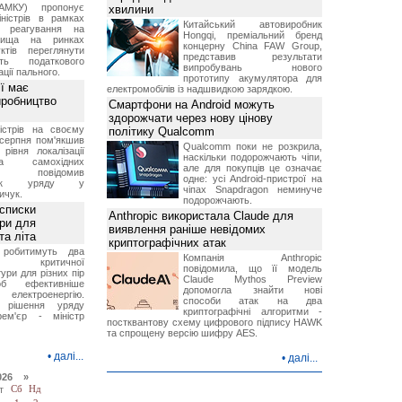
АМКУ) пропонує
хвилини
іністрів в рамках
Китайський автовиробник
о реагування на
Hongqi, преміальний бренд
вища на ринках
концерну China FAW Group,
ктів переглянути
представив результати
ть податкового
випробувань нового
ції пального.
прототипу акумулятора для
ї має
електромобілів із надшвидкою зарядкою.
иробництво
Смартфони на Android можуть
здорожчати через нову цінову
ністрів на своєму
політику Qualcomm
 серпня пом'якшив
Qualcomm поки не розкрила,
рівня локалізації
наскільки подорожчають чіпи,
тва самохідних
але для покупців це означає
ів, повідомив
одне: усі Android-пристрої на
вник уряду у
чіпах Snapdragon неминуче
ичук.
подорожчають.
 списки
Anthropic використала Claude для
ури для
виявлення раніше невідомих
та літа
криптографічних атак
 робитимуть два
Компанія Anthropic
 критичної
повідомила, що її модель
ури для різних пір
Claude Mythos Preview
б ефективніше
допомогла знайти нові
и електроенергію.
способи атак на два
 рішення уряду
криптографічні алгоритми -
ем'єр - міністр
постквантову схему цифрового підпису HAWK
та спрощену версію шифру AES.
•
далі...
•
далі...
026 »
т
Сб
Нд