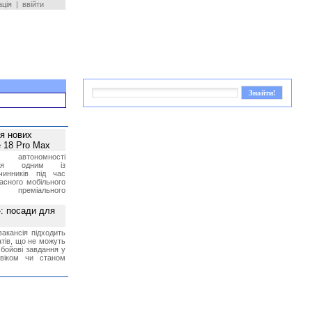
ація
|
ввійти
ея нових
 18 Pro Max
 автономності
ться одним із
чинників під час
асного мобільного
 преміального
»: посади для
акансія підходить
тів, що не можуть
бойові завдання у
 віком чи станом