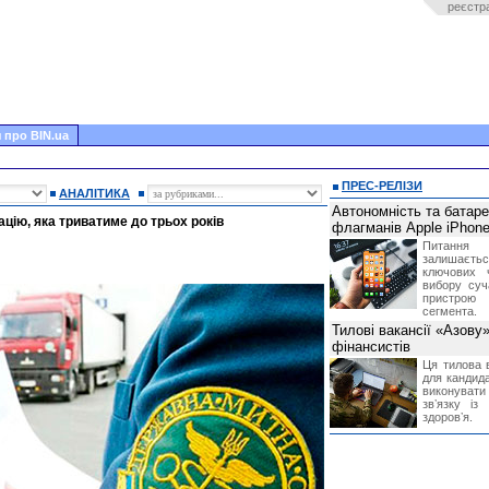
реєстр
 про BIN.ua
ПРЕС-РЕЛІЗИ
АНАЛІТИКА
Автономність та батар
цію, яка триватиме до трьох років
флагманів Apple iPhone
Питання
залишає
ключових 
вибору суч
пристрою
сегмента.
Тилові вакансії «Азову
фінансистів
Ця тилова в
для кандида
виконувати 
звʼязку із
здоровʼя.