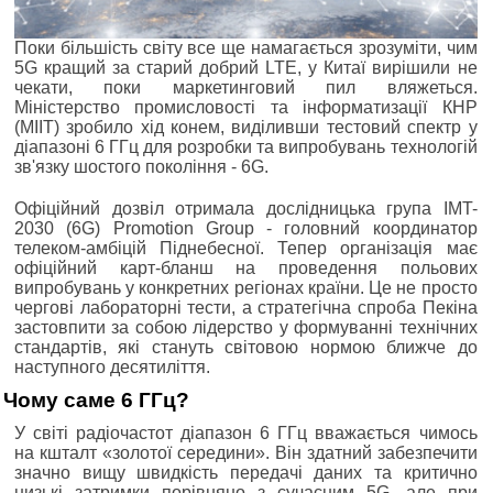
Поки більшість світу все ще намагається зрозуміти, чим
5G кращий за старий добрий LTE, у Китаї вирішили не
чекати, поки маркетинговий пил вляжеться.
Міністерство промисловості та інформатизації КНР
(MIIT) зробило хід конем, виділивши тестовий спектр у
діапазоні 6 ГГц для розробки та випробувань технологій
зв'язку шостого покоління - 6G.
Офіційний дозвіл отримала дослідницька група IMT-
2030 (6G) Promotion Group - головний координатор
телеком-амбіцій Піднебесної. Тепер організація має
офіційний карт-бланш на проведення польових
випробувань у конкретних регіонах країни. Це не просто
чергові лабораторні тести, а стратегічна спроба Пекіна
застовпити за собою лідерство у формуванні технічних
стандартів, які стануть світовою нормою ближче до
наступного десятиліття.
Чому саме 6 ГГц?
У світі радіочастот діапазон 6 ГГц вважається чимось
на кшталт «золотої середини». Він здатний забезпечити
значно вищу швидкість передачі даних та критично
низькі затримки порівняно з сучасним 5G, але при