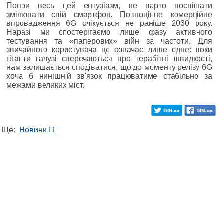
Попри весь цей ентузіазм, не варто поспішати
змінювати свій смартфон. Повноцінне комерційне
впровадження 6G очікується не раніше 2030 року.
Наразі ми спостерігаємо лише фазу активного
тестування та «паперових» війн за частоти. Для
звичайного користувача це означає лише одне: поки
гіганти галузі сперечаються про терабітні швидкості,
нам залишається сподіватися, що до моменту релізу 6G
хоча б нинішній зв'язок працюватиме стабільно за
межами великих міст.
Ще:
Новини IT