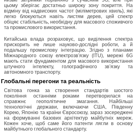
цьому зберігає достатньо широку зону покриття. На
відміну від надвисоких частот (міліметрових хвиль), які
легко блокуються навіть листям дерев, цей спектр
обіцяє стабільність, необхідну для масового споживчого
та промислового використання.
Китайська влада розраховує, що виділення спектра
прискорить не лише науково-дослідні роботи, а й
подальшу промислову інтеграцію. Згідно з планами
Міжнародного союзу електрозв'язку (ITU), мережі 6G
мають стати фундаментом для масового використання
штучного інтелекту, голографічного зв'язку та
автономного транспорту.
Глобальні перегони та реальність
Світова гонка за створення стандартів шостого
покоління останніми роками перетворилася на
справжнє геополітичне змагання. Найбільші
технологічні держави, включаючи США, Південну
Корею, Японію та країни Євросоюзу, зараз зосереджені
на формуванні базових архітектур майбутніх мереж.
Кожен хоче, щоб саме його патенти лягли в основу
майбутнього глобального стандарту.