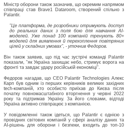
Міністр оборони також зазначив, що окремим напрямом
співпраці став Brave1 Dataroom, створений спільно з
Palantir.
"Це платформа, де розробники отримують доступ
до реальних даних з поля бою для навчання AI-
моделей. Уже понад 100 компаній тренують 80+
моделей для виявлення й перехоплення повітряних
цілей у складних умовах", - уточнив Федоров.
Він також заявив, що під час зустрічі команді Palantir
показали, "як Україна захищає небо, стримує ворога на
фронті та завдає удару російській економіці".
Федоров нагадав, що CEO Palantir Technologies Алекс
Карп був одним із перших керівників великих західних
tech-компаній, хто особисто приїхав до Києва після
початку повномасштабного вторгнення у червні 2022
року та підтримав Україну. За його словами, відтоді
Україна активно співпрацює з компанією.
У повідомленні також ідеться, що Palantir є однією з
провідних світових компаній у сфері аналізу даних та
AI-рішень для оборони і безпеки, входить до топ-10