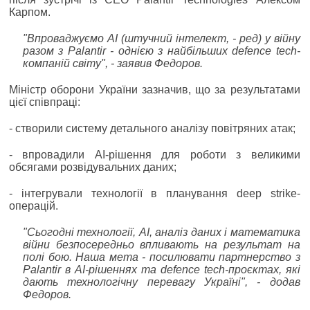
Карпом.
"Впроваджуємо AI (штучний інтелект, - ред) у війну
разом з Palantir - однією з найбільших defence tech-
компаній світу", - заявив Федоров.
Міністр оборони України зазначив, що за результатами
цієї співпраці:
- створили систему детального аналізу повітряних атак;
- впровадили AI-рішення для роботи з великими
обсягами розвідувальних даних;
- інтегрували технології в планування deep strike-
операцій.
"Сьогодні технології, AI, аналіз даних і математика
війни безпосередньо впливають на результат на
полі бою. Наша мета - посилювати партнерство з
Palantir в AI-рішеннях та defence tech-проєктах, які
дають технологічну перевагу Україні", - додав
Федоров.