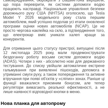
самоврядування, бюрократи з Вашингтона вирішили,
що пора перевірити, як системи допомоги водію
працюють насправді. Національне управління безпеки
дорожнього руху США (NHTSA) оголосило, що Tesla
Model Y 2026 модельного року стала першим
автомобілем, який успішно подолав усі етапи оновленої
програми оцінки нових автомобілів (NCAP). Це не
просто чергова наклейка на скло, а підтвердження того,
що електрокар вміє уникати халеп краще за
конкурентів.
Для отримання цього статусу пристрої, випущені після
12 листопада 2025 року, мали продемонструвати
бездоганну роботу восьми систем допомоги водію
(ADAS). Чотири з них - абсолютно нові для державного
тестування. До списку увійшли автоматичне екстрене
гальмування при виявленні пішоходів, допомога в
утриманні смуги руху, а також попередження та активне
втручання при появі об'єктів у «сліпих» зонах. Раніше ці
функції вважалися приємним бонусом, але тепер
регулятори вимагають реальної ефективності, а не
лише наявності відповідної кнопки в меню.
Нова планка для автопрому