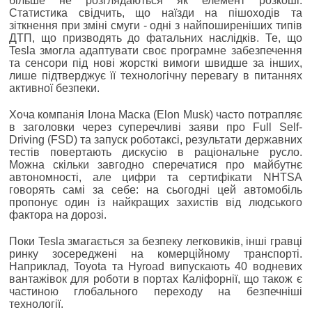
більше не розглядаються як елемент розкоші.
Статистика свідчить, що наїзди на пішоходів та
зіткнення при зміні смуги - одні з найпоширеніших типів
ДТП, що призводять до фатальних наслідків. Те, що
Tesla змогла адаптувати своє програмне забезпечення
та сенсори під нові жорсткі вимоги швидше за інших,
лише підтверджує її технологічну перевагу в питаннях
активної безпеки.
Хоча компанія Ілона Маска (Elon Musk) часто потрапляє
в заголовки через суперечливі заяви про Full Self-
Driving (FSD) та запуск роботаксі, результати державних
тестів повертають дискусію в раціональне русло.
Можна скільки завгодно сперечатися про майбутнє
автономності, але цифри та сертифікати NHTSA
говорять самі за себе: на сьогодні цей автомобіль
пропонує один із найкращих захистів від людського
фактора на дорозі.
Поки Tesla змагається за безпеку легковиків, інші гравці
ринку зосереджені на комерційному транспорті.
Наприклад, Toyota та Hyroad випускають 40 водневих
вантажівок для роботи в портах Каліфорнії, що також є
частиною глобального переходу на безпечніші
технології.