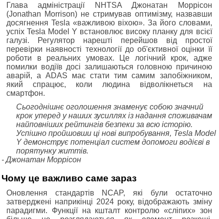
Глава адміністрації NHTSA Джонатан Моррісон
(Jonathan Morrison) не стримував оптимізму, назвавши
досягнення Tesla «важливою віхою». За його словами,
успіх Tesla Model Y встановлює високу планку для всієї
галузі. Регулятор нарешті перейшов від простої
перевірки наявності технології до об'єктивної оцінки її
роботи в реальних умовах. Це логічний крок, адже
помилки водіїв досі залишаються головною причиною
аварій, а ADAS має стати тим самим запобіжником,
який спрацює, коли людина відволікнеться на
смартфон.
Сьогоднішнє оголошення знаменує собою значний
крок уперед у наших зусиллях із надання споживачам
найповніших рейтингів безпеки за всю історію.
Успішно пройшовши ці нові випробування, Tesla Model
Y демонструє потенціал систем допомоги водієві в
порятунку життів.
- Джонатан Моррісон
Чому це важливо саме зараз
Оновлення стандартів NCAP, які були остаточно
затверджені наприкінці 2024 року, відображають зміну
парадигми. Функції на кшталт контролю «сліпих» зон