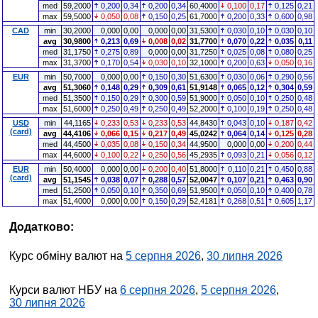
med
59,2000
0,200
0,34
0,200
0,34
60,4000
0,100
0,17
0,125
0,21
max
59,5000
0,050
0,08
0,150
0,25
61,7000
0,200
0,33
0,600
0,98
CAD
min
30,2000
0,000
0,00
0,000
0,00
31,5300
0,030
0,10
0,030
0,10
avg
30,9800
0,213
0,69
0,008
0,02
31,7700
0,070
0,22
0,035
0,11
med
31,1750
0,275
0,89
0,000
0,00
31,7250
0,025
0,08
0,080
0,25
max
31,3700
0,170
0,54
0,030
0,10
32,1000
0,200
0,63
0,050
0,16
EUR
min
50,7000
0,000
0,00
0,150
0,30
51,6300
0,030
0,06
0,290
0,56
avg
51,3060
0,148
0,29
0,309
0,61
51,9148
0,065
0,12
0,304
0,59
med
51,3500
0,150
0,29
0,300
0,59
51,9000
0,050
0,10
0,250
0,48
max
51,6000
0,250
0,49
0,250
0,49
52,2000
0,100
0,19
0,250
0,48
USD
min
44,1165
0,233
0,53
0,233
0,53
44,8430
0,043
0,10
0,187
0,42
(card)
avg
44,4106
0,066
0,15
0,217
0,49
45,0242
0,064
0,14
0,125
0,28
med
44,4500
0,035
0,08
0,150
0,34
44,9500
0,000
0,00
0,200
0,44
max
44,6000
0,100
0,22
0,250
0,56
45,2935
0,093
0,21
0,056
0,12
EUR
min
50,4000
0,000
0,00
0,200
0,40
51,8000
0,110
0,21
0,450
0,88
(card)
avg
51,1545
0,038
0,07
0,288
0,57
52,0047
0,107
0,21
0,463
0,90
med
51,2500
0,050
0,10
0,350
0,69
51,9500
0,050
0,10
0,400
0,78
max
51,4000
0,000
0,00
0,150
0,29
52,4181
0,268
0,51
0,605
1,17
Додатково:
Курс обміну валют на
5 серпня 2026
,
30 липня 2026
Курси валют НБУ на
6 серпня 2026
,
5 серпня 2026
,
30 липня 2026