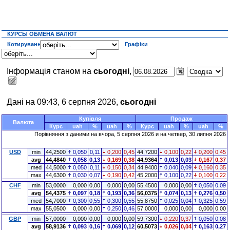
КУРСЫ ОБМЕНА ВАЛЮТ
Котирування
Графіки
Інформація станом на
сьогодні
,
Дані на 09:43, 6 серпня 2026,
сьогодні
Купівля
Продаж
Валюта
Курс
uah
%
uah
%
Курс
uah
%
uah
%
Порівняння з даними на
вчора
, 5 серпня 2026 и на четвер, 30 липня 2026
USD
min
44,2500
0,050
0,11
0,200
0,45
44,7200
0,100
0,22
0,200
0,45
avg
44,4840
0,058
0,13
0,169
0,38
44,9364
0,013
0,03
0,167
0,37
med
44,5000
0,050
0,11
0,150
0,34
44,9400
0,040
0,09
0,160
0,35
max
44,6300
0,030
0,07
0,190
0,42
45,2000
0,100
0,22
0,100
0,22
CHF
min
53,0000
0,000
0,00
0,000
0,00
55,4500
0,000
0,00
0,050
0,09
avg
54,4375
0,097
0,18
0,193
0,36
56,0375
0,074
0,13
0,276
0,50
med
54,7000
0,300
0,55
0,300
0,55
55,8750
0,025
0,04
0,325
0,59
max
55,0500
0,000
0,00
0,250
0,46
57,0000
0,000
0,00
0,000
0,00
GBP
min
57,0000
0,000
0,00
0,000
0,00
59,7300
0,220
0,37
0,050
0,08
avg
58,9136
0,093
0,16
0,069
0,12
60,5073
0,026
0,04
0,163
0,27