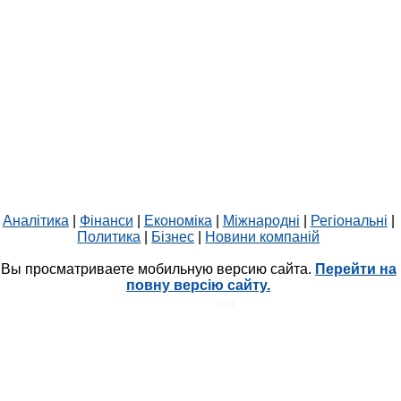
Аналітика
|
Фінанси
|
Економіка
|
Міжнародні
|
Регіональні
|
Политика
|
Бізнес
|
Новини компаній
Вы просматриваете мобильную версию сайта.
Перейти на
повну версію сайту.
HIT.UA
1911