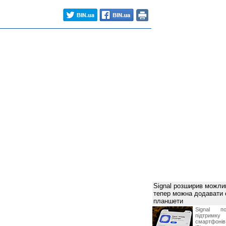
Signal розширив можлив
тепер можна додавати
планшети
Signal по
підтрим
смартфоні