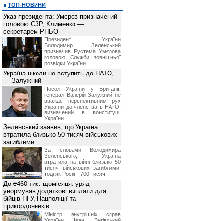
ТОП-НОВИНИ
Указ президента: Умєров призначений
головою СЗР, Клименко —
секретарем РНБО
Президент України
Володимир Зеленський
призначив Pустема Умєрова
головою Служби зовнішньої
розвідки України.
Україна ніколи не вступить до НАТО,
— Залужний
Посол України у Британії,
генерал Валерій Залужний не
вважає перспективним рух
України до членства в НАТО,
визначений в Конституції
України.
Зеленський заявив, що Україна
втратила близько 50 тисяч військових
загиблими
За словами Володимира
Зеленського, Україна
втратила на війні близько 50
тисяч військових загиблими,
тоді як Росія - 700 тисяч.
До ₴460 тис. щомісяця: уряд
унормував додаткові виплати для
бійців НГУ, Нацполіції та
прикордонників
Міністр внутрішніх справ
України Іван Вигівський