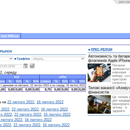
реєстр
 про BIN.ua
ПРЕС-РЕЛІЗИ
 РЫНОК
Автономність та батар
Графіки
флагманів Apple iPhone
Питання
залишає
22, середу
ключових 
вибору суч
bid
offer
пристрою
вка
%
%%
%
%%
ставка
%
%%
%
%%
сегмента.
 данными на вівторок, 22 лютого 2022 и на середу, 16 лютого 2022
Тилові вакансії «Азову
9,00
0,00
0,00
0,00
0,00
9,75
0,00
0,00
0,00
0,00
фінансистів
Ця тилова в
для кандида
а на
22 лютого 2022
,
16 лютого 2022
виконувати 
звʼязку із
 2022
,
22 лютого 2022
,
16 лютого 2022
здоровʼя.
го 2022
,
22 лютого 2022
,
16 лютого 2022
 лютого 2022
,
16 лютого 2022
о 2022
,
22 лютого 2022
,
16 лютого 2022