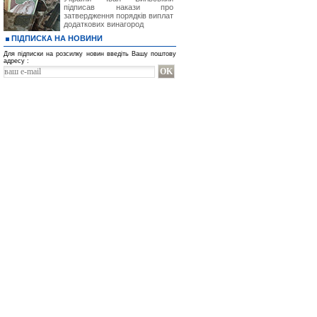
підписав накази про
затвердження порядків виплат
додаткових винагород
ПІДПИСКА НА НОВИНИ
Для підписки на розсилку новин введіть Вашу поштову
адресу :