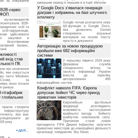
ми за очікування
завершив період із першим в історії збитком.
У Google Docs з’явилася генерація
 B2B-сервіс
діаграм і зображень на базі штучного
а ФОП
інтелекту
ультимаркетів
Google почав розгортати нову
резентувала B2B-
ШІ-функцію в Google Docs,
юридичних осіб та
яка дозволить Gemini
сіб-підприємців,
створювати візуальні
може здійснювати
матеріали на основі тексту
вні закупівлі в
просто в документі.
безготівковим
ративний баланс,
Авторизацію за новою процедурою
анії.
пройшли вже 682 інформаційні
ожливості
системи
ий вхід став
У першому півріччі 2026 року
ількості ПК
Державна служба
спеціального зв'язку та
али про оновлення
захисту інформації України
lo, яке очікується
внесла до переліку
му патчі Windows
авторизованих 485
хоже, за
інформаційних систем.
нями, воно почало
я раніше.
Конфлікт навколо FIFA: Європа
I-гігафабрик
допускає бойкот ЧС через прихід
у глобальних
приватних інвесторів
Європейські футбольні
федерації розглядають
я прагне створити
можливість застосування
нфраструктуру
крайнього заходу - бойкоту
нтелекту, яка має
майбутніх чемпіонатів світу.
нкціонувати до
Причиною стали плани
028 року
президента FIFA Джанні Інфантіно залучити
приватних інвесторів до комерційної діяльності
•
далі...
організації, повідомляє Sky News.
026 »