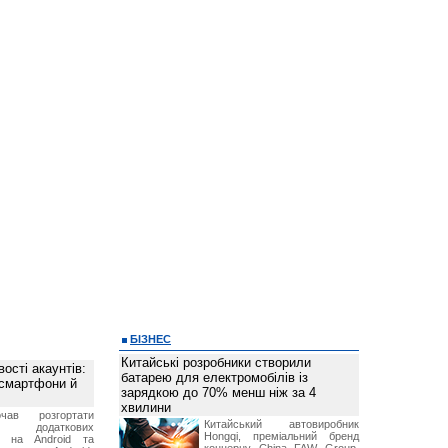
БІЗНЕС
Китайські розробники створили
ості акаунтів:
батарею для електромобілів із
 смартфони й
зарядкою до 70% менш ніж за 4
хвилини
чав розгортати
Китайський автовиробник
ку додаткових
Hongqi, преміальний бренд
в на Android та