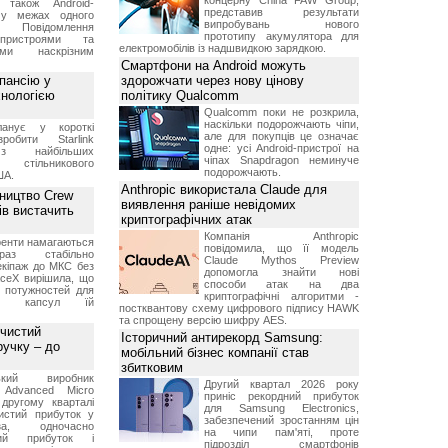
концерну China FAW Group,
 також Android-
представив результати
 у межах одного
випробувань нового
 Повідомлення
прототипу акумулятора для
пристроями та
електромобілів із надшвидкою зарядкою.
ми наскрізним
Смартфони на Android можуть
пансію у
здорожчати через нову цінову
хнологією
політику Qualcomm
Qualcomm поки не розкрила,
наскільки подорожчають чіпи,
анує у короткі
але для покупців це означає
робити Starlink
одне: усі Android-пристрої на
 найбільших
чіпах Snapdragon неминуче
в стільникового
подорожчають.
ША.
Anthropic використала Claude для
ництво Crew
виявлення раніше невідомих
ів вистачить
криптографічних атак
Компанія Anthropic
ренти намагаються
повідомила, що її модель
аз стабільно
Claude Mythos Preview
екіпаж до МКС без
допомогла знайти нові
aceX вирішила, що
способи атак на два
 потужностей для
криптографічні алгоритми -
них капсул їй
постквантову схему цифрового підпису HAWK
та спрощену версію шифру AES.
 чистий
Історичний антирекорд Samsung:
ручку – до
мобільний бізнес компанії став
збитковим
ський виробник
Другий квартал 2026 року
 Advanced Micro
приніс рекордний прибуток
другому кварталі
для Samsung Electronics,
истий прибуток у
забезпечений зростанням цін
а, одночасно
на чипи пам'яті, проте
ний прибуток і
підрозділ смартфонів