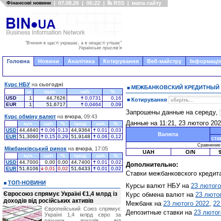
Фінансові новини
|
07.08.26
|
06:22
|
RSS
|
мапа сайту
"Вчення в щасті украшає, а в нещасті утішає"
Українське прислів'я
Головна
Новини
Аналітика
Котирування
Веб-майстру
Інформація
Курс НБУ
на
сьогодні
МЕЖБАНКОВСКИЙ КРЕДИТНЫЙ
за
курс
uah
%
USD
1
44,7626
0,0731
0,16
Котирування
EUR
1
51,6717
0,0464
0,09
Запрошены данные на середу,
Курс обміну валют
на
вчора
, 09:43
Данные на 11:21, 23 лютого 20
куп.
uah
%
прод.
uah
%
USD
44,4840
0,06
0,13
44,9364
0,01
0,03
Валюта
EUR
51,3060
0,15
0,29
51,9148
0,06
0,12
ста
Сравнение с
Міжбанківський ринок
на
вчора
, 17:05
UAH
O/N
куп.
uah
%
прод.
uah
%
USD
44,7000
0,00
0,00
44,7400
0,01
0,02
Дополнительно:
EUR
51,6106
0,01
0,02
51,6433
0,01
0,02
Ставки межбанковского кредит
ТОП-НОВИНИ
Курсы валют НБУ на
23 лютого
Євросоюз спрямує Україні €1,4 млрд із
Курс обмена валют на
23 люто
доходів від російських активів
Межбанк на
23 лютого 2022
,
22
Європейський Союз спрямує
Депозитные ставки на
23 лютог
Україні 1,4 млрд євро за
рахунок доходів від