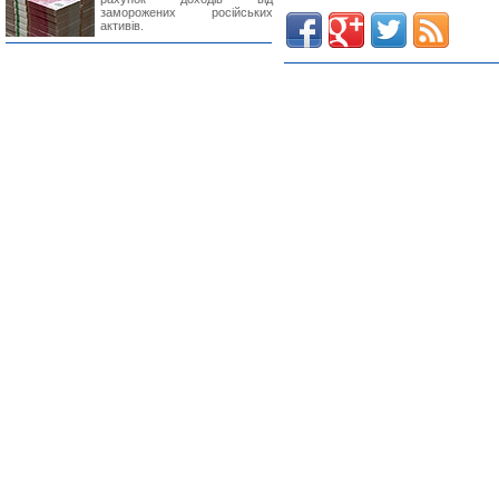
заморожених російських
активів.