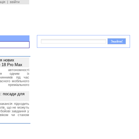
ація
|
ввійти
ея нових
 18 Pro Max
 автономності
ться одним із
чинників під час
асного мобільного
 преміального
»: посади для
акансія підходить
тів, що не можуть
бойові завдання у
 віком чи станом