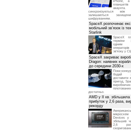
iPhone, а
планшетів
акаунта.
синхронізуються між 
залишаються захищени
шифруванням.
SpaceX розпочинає екс
мобільний зв’язок із те
Starlink
SpaceX пл
терміни з
одним з
операторі
зв'язку у С
SpaceX закриває вироб
Dragon: наявних корабл
до середини 2030-х
Поки конку
бодай р
доставити 
пригод, Sp
виробничих
пілотова
достатньо.
AMD у II кв. збільшила
прибуток у 2,6 раза, ви
рекорду
Американ
мікросхем
Devices у 
збільшив ч
2,6 раз
скоригова