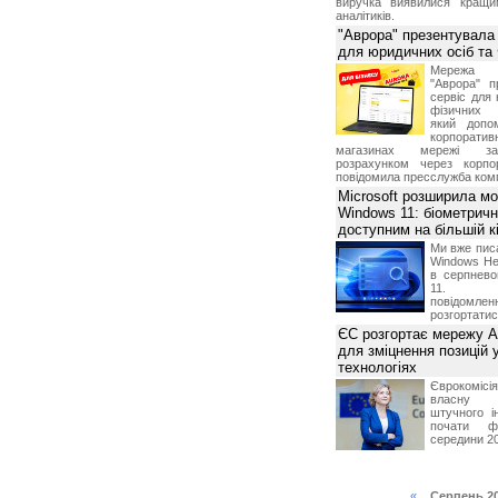
виручка виявилися кращи
аналітиків.
"Аврора" презентувала
для юридичних осіб т
Мережа м
"Аврора" п
сервіс для 
фізичних о
який допо
корпорати
магазинах мережі за 
розрахунком через корпо
повідомила пресслужба комп
Microsoft розширила м
Windows 11: біометричн
доступним на більшій к
Ми вже пис
Windows Hel
в серпнево
11. С
повідомлен
розгортатис
ЄС розгортає мережу A
для зміцнення позицій 
технологіях
Єврокомісі
власну і
штучного і
почати фу
середини 2
«
Серпень 2