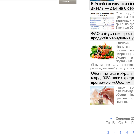
В Україні знизилися цін
дизель — дані на 6 се
У четвер, 
ціна на б
знизилася н
грн/л, на д
3 коп. до 92
ФАО очікує нове зроста
продуктів харчування у 
Світови
зіткнутис
продоволь
наприкінці 
Україні т
"ідеальни
збільшує витрати агровир
ризики для майбутніх урожаї
Обсяг іпотеки в Україні
млрд: 93% нових креди
програмою «єОселя»
Попри во
економічну
обсяги іп
зростають,
гривень.
«
Серпень 2
Пн
Вт
Ср
Чт
П
3
4
5
6