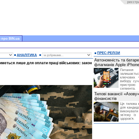
реєстр
 про BIN.ua
ПРЕС-РЕЛІЗИ
АНАЛІТИКА
Автономність та батар
иметься лише для оплати праці військових: закон
флагманів Apple iPhone
Питання
залишає
ключових 
вибору суч
пристрою
сегмента.
Тилові вакансії «Азову
фінансистів
Ця тилова в
для кандида
виконувати 
звʼязку із
здоровʼя.