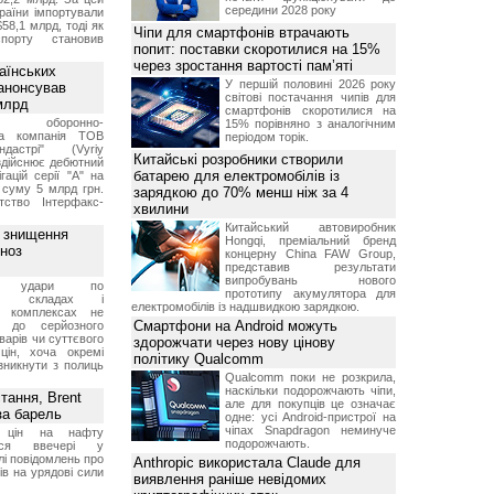
середини 2028 року
раїни імпортували
$58,1 млрд, тоді як
Чіпи для смартфонів втрачають
порту становив
попит: поставки скоротилися на 15%
через зростання вартості пам’яті
аїнських
У першій половині 2026 року
 анонсував
світові постачання чипів для
 млрд
смартфонів скоротилися на
ька оборонно-
15% порівняно з аналогічним
чна компанія ТОВ
періодом торік.
дастрі" (Vyriy
Китайські розробники створили
 здійснює дебютний
батарею для електромобілів із
гацій серії "А" на
 суму 5 млрд грн.
зарядкою до 70% менш ніж за 4
ство Інтерфакс-
хвилини
Китайський автовиробник
з знищення
Hongqi, преміальний бренд
гноз
концерну China FAW Group,
представив результати
випробувань нового
кі удари по
прототипу акумулятора для
ких складах і
електромобілів із надшвидкою зарядкою.
их комплексах не
Смартфони на Android можуть
ь до серйозного
варів чи суттєвого
здорожчати через нову цінову
цін, хоча окремі
політику Qualcomm
зникнути з полиць
Qualcomm поки не розкрила,
наскільки подорожчають чіпи,
тання, Brent
але для покупців це означає
за барель
одне: усі Android-пристрої на
чіпах Snapdragon неминуче
я цін на нафту
подорожчають.
лося ввечері у
лі повідомлень про
Anthropic використала Claude для
ів на урядові сили
виявлення раніше невідомих