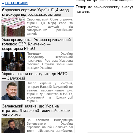
ТОП-НОВИНИ
Тепер до законопроєкту внесут
Євросоюз спрямує Україні €1,4 млрд
читанні.
із доходів від російських активів
Європейський Союз спрямує
Україні 1,4 млрд євро за
рахунок доходів від
заморожених російських
активів.
Указ президента: Умєров призначений
головою СЗР, Клименко —
секретарем РНБО
Президент України
Володимир Зеленський
призначив Pустема Умєрова
головою Служби зовнішньої
розвідки України.
Україна ніколи не вступить до НАТО,
— Залужний
Посол України у Британії,
генерал Валерій Залужний не
вважає перспективним рух
України до членства в НАТО,
визначений в Конституції
України.
Зеленський заявив, що Україна
втратила близько 50 тисяч військових
загиблими
За словами Володимира
Зеленського, Україна
втратила на війні близько 50
тисяч військових загиблими,