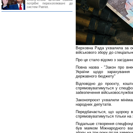
потрібні перехоплювачі до
систем Patriot.
Верховна Рада ухвалила за о
військового збору до спеціаль
Про це стало відомо з засідан
Повна назва - "Закон про вне
України щодо зарахування 
державного бюджету"
Відповідно до проєкту, кошт
спрямовуватимуться у спецфон
забезпечення військовослужбов
Законопроєкт ухвалили мініма
народних депутатів.
Передбачається, що щороку в
спрямовуватимуться тільки на 
Подальше створення спецфонд
був маяком Міжнародного ва
збору на три роки після заверш