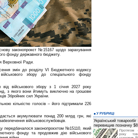
снову законопрокєт №15167 щодо зарахування
ного фонду державного бюджету.
ня Верховної Ради.
сення змін до розділу VI Бюджетного кодексу
військового збору до спеціального фонду
и від військового збору з 1 січня 2027 року
д, з якого вони йтимуть виключно на грошове
ців Збройних сил України.
льною кількістю голосів ‒ його підтримали 226
У РУБРИЦІ
дасться акумулювати понад 200 млрд грн, які
забезпечення військовослужбовців.
Український товарообіг 
перевищив позначку $
у передбачалося законопроєктом №15110, який
Протягом 
лютного фонду та продовжив дію військового
року това
ення війни.
становив $