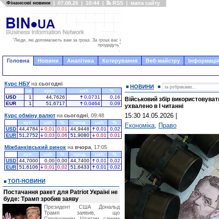
Фінансові новини
|
07.08.26
|
10:44
|
RSS
|
мапа сайту
"Люди, які допомагають вам за гроші. За гроші вас і
продадуть"
.
Головна
Новини
Аналітика
Котирування
Веб-майстру
Інформація
Курс НБУ
на
сьогодні
НОВИНИ
за
курс
uah
%
USD
1
44,7626
0,0731
0,16
Військовий збір використовуват
EUR
1
51,6717
0,0464
0,09
ухвалено в I читанні
15:30 14.05.2026
|
Курс обміну валют
на
сьогодні
, 09:48
куп.
uah
%
прод.
uah
%
Економіка
,
Право
USD
44,4784
0,01
0,01
44,9448
0,01
0,02
EUR
51,2752
0,03
0,06
51,9080
0,01
0,01
Міжбанківський ринок
на
вчора
, 17:05
куп.
uah
%
прод.
uah
%
USD
44,7000
0,00
0,00
44,7400
0,01
0,02
EUR
51,6106
0,01
0,02
51,6433
0,01
0,02
ТОП-НОВИНИ
Постачання ракет для Patriot Україні не
буде: Трамп зробив заяву
Президент США Дональд
Трамп заявив, що
Сполученим Штатам самим