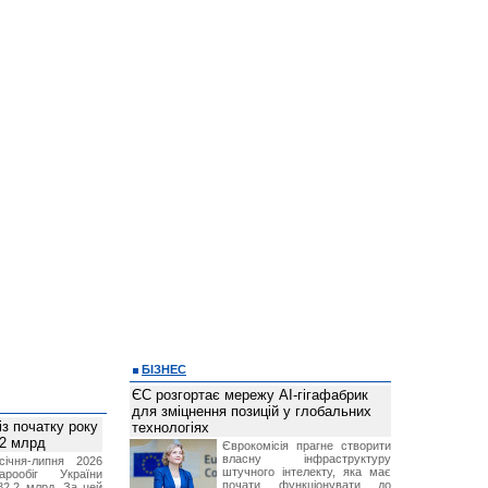
БІЗНЕС
ЄС розгортає мережу AI-гігафабрик
для зміцнення позицій у глобальних
із початку року
технологіях
82 млрд
Єврокомісія прагне створити
власну інфраструктуру
січня-липня 2026
штучного інтелекту, яка має
рообіг України
почати функціонувати до
82,2 млрд. За цей