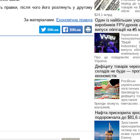
період до к
ь правки, після чого його розлянуть у другому
товарів на 
обсяг екс
$24,1 млрд.
За матеріалами:
Економічна правда
Один із найбільших укр
виробників FPV-дронів
випуск облігацій на ₴5
Українс
технологі
"Вирій Ін
Industries)
випуск облі
номінальну
Про це повідомляє агент
Україна.
Дефіциту товарів чере
складів не буде — про
економістів
Російсь
українсь
логістичн
призведут
дефіциту то
зростання 
бренди можуть тимчасово 
магазинів.
Нафта прискорила зрос
подорожчала до $81,6 
Зростанн
прискори
четвер на т
атаки хусит
Ємену.