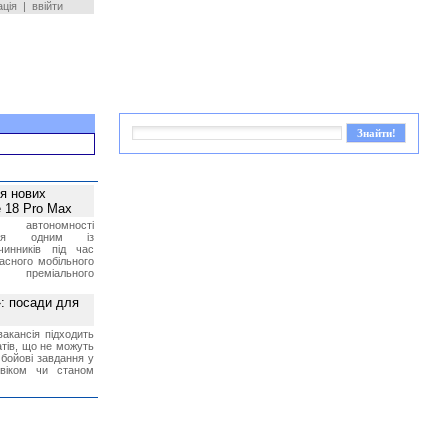
ація
|
ввійти
ея нових
 18 Pro Max
 автономності
ться одним із
чинників під час
асного мобільного
 преміального
»: посади для
акансія підходить
тів, що не можуть
бойові завдання у
 віком чи станом