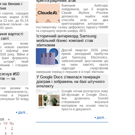
криптографічних атак
и на бензин і
Компанія Anthropic
рпня
повідомила, що її модель
Claude Mythos Preview
6 серпня, середня
допомогла знайти нові
ензин марки А-95
способи атак на два
а 13 коп. до 81,14
криптографічні алгоритми -
изельне пальне - на
постквантову схему цифрового підпису HAWK
,81 грн/л.
та спрощену версію шифру AES.
ння вартості
Історичний антирекорд Samsung:
світі
мобільний бізнес компанії став
й ринок може
збитковим
я з новою хвилею
Другий квартал 2026 року
чої інфляції вже
приніс рекордний прибуток
2026 року. Війни в
для Samsung Electronics,
а Ірані формують
забезпечений зростанням цін
й шторм", який
на чипи пам'яті, проте
обників і створює
підрозділ смартфонів
в.
завершив період із першим в історії збитком.
 сягнув ₴50
У Google Docs з’явилася генерація
тів — за
діаграм і зображень на базі штучного
інтелекту
єнні ризики та
Google почав розгортати нову
 невизначеність,
ШІ-функцію в Google Docs,
отеки в Україні
яка дозволить Gemini
 сягнувши 50 млрд
створювати візуальні
матеріали на основі тексту
просто в документі.
•
далі...
•
далі...
026 »
т
Сб
Нд
1
2
7
8
9