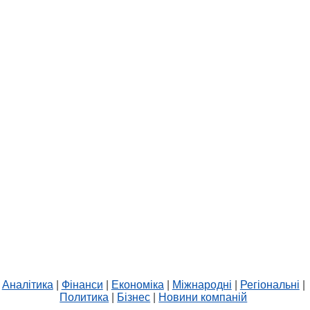
Аналітика
|
Фінанси
|
Економіка
|
Міжнародні
|
Регіональні
|
Политика
|
Бізнес
|
Новини компаній