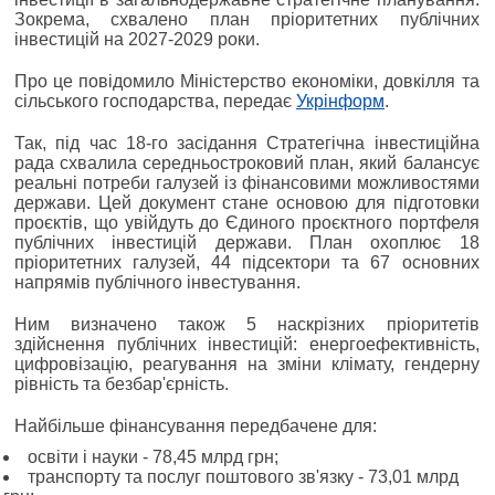
Зокрема, схвалено план пріоритетних публічних
інвестицій на 2027-2029 роки.
Про це повідомило Міністерство економіки, довкілля та
сільського господарства, передає
Укрінформ
.
Так, під час 18-го засідання Стратегічна інвестиційна
рада схвалила середньостроковий план, який балансує
реальні потреби галузей із фінансовими можливостями
держави. Цей документ стане основою для підготовки
проєктів, що увійдуть до Єдиного проєктного портфеля
публічних інвестицій держави. План охоплює 18
пріоритетних галузей, 44 підсектори та 67 основних
напрямів публічного інвестування.
Ним визначено також 5 наскрізних пріоритетів
здійснення публічних інвестицій: енергоефективність,
цифровізацію, реагування на зміни клімату, гендерну
рівність та безбар'єрність.
Найбільше фінансування передбачене для:
освіти і науки - 78,45 млрд грн;
транспорту та послуг поштового зв'язку - 73,01 млрд