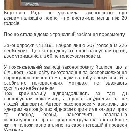
Верховна Рада не ухвалила законопроєкт про
декриміналізацію порно - не вистачило менш ніж 20
голосів.
Про це стало відомо з трансляції засідання парламенту.
Законопроєкт №12191 набрав лише 207 голосів із 226
необхідних. Ще п'ятеро депутатів проголосували проти,
двоє утрималися, а 60 не голосували зовсім.
У пояснювальній записці законопроєкту йшлося, що в
більшості країн світу виготовлення та розповсюдження
порнографії повнолітнім людям на побутовому рівні й в
особистих некорисливих мотивах, не вважають
суспільно небезпечним.
Тож кримінальну відповідальність за такі дії
пропонували виключити, а права засуджених за це
людей відновити. Автори законопроєкту вважали, що
«декриміналізація цих відносин сприятиме захисту прав
та свобод особи, забезпечить реалізацію
конституційного права щодо невтручання в її особисте
життя та позитивно вплине на євроінтеграційні процеси
України».