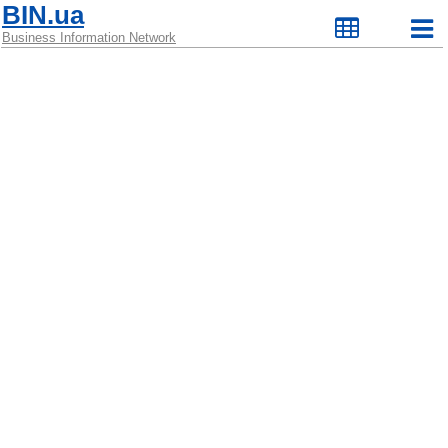
BIN.ua
Business Information Network