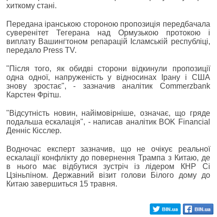
хиткому стані.
Передана іранською стороною пропозиція передбачала
суверенітет Тегерана над Ормузькою протокою і
виплату Вашингтоном репарацій Ісламській республіці,
передало Press TV.
"Після того, як обидві сторони відкинули пропозиції
одна одної, напруженість у відносинах Ірану і США
знову зростає", - зазначив аналітик Commerzbank
Карстен Фрітш.
"Відсутність новин, найімовірніше, означає, що гряде
подальша ескалація", - написав аналітик BOK Financial
Денніс Кісслер.
Водночас експерт зазначив, що не очікує реальної
ескалації конфлікту до повернення Трампа з Китаю, де
в нього має відбутися зустріч із лідером КНР Сі
Цзіньпіном. Державний візит голови Білого дому до
Китаю завершиться 15 травня.