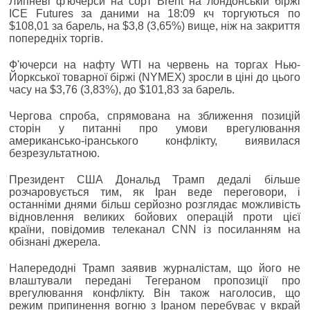
Липневі ф'ючерси на сорт Brent на лондонській біржі
ICE Futures за даними на 18:09 кч торгуються по
$108,01 за барель, на $3,8 (3,65%) вище, ніж на закриття
попередніх торгів.
Ф'ючерси на нафту WTI на червень на торгах Нью-
Йоркської товарної біржі (NYMEX) зросли в ціні до цього
часу на $3,76 (3,83%), до $101,83 за барель.
Чергова спроба, спрямована на зближення позицій
сторін у питанні про умови врегулювання
американсько-іранського конфлікту, виявилася
безрезультатною.
Президент США Дональд Трамп дедалі більше
розчаровується тим, як Іран веде переговори, і
останніми днями більш серйозно розглядає можливість
відновлення великих бойових операцій проти цієї
країни, повідомив телеканал CNN із посиланням на
обізнані джерела.
Напередодні Трамп заявив журналістам, що його не
влаштували передані Тегераном пропозиції про
врегулювання конфлікту. Він також наголосив, що
режим припинення вогню з Іраном перебуває у вкрай