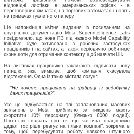
відповідні листівки в американських офісах - в
переговорних кімнатах, на торгових автоматах і навіть
на тримачах туалетного паперу.
Ще наприкінція квітня видання із посиланням на
внутрішню документацію Meta Superintelligence Labs
повідомляло, що нове ПЗ під назвою Model Capability
Initiative буде активовано в робочих застосунках
працівників і на сайтах, а також періодично робитиме
скриншоти для отримання контексту, щоб навчати ШІ.
На листівках працівників закликають підписати нову
петицію, яка вимагає, щоб компанія скасувала
відстеження. Одна із таких містила лозунг:
"Не хочете працювати на фабриці із видобутку
даних працівників?".
Усе це відбувається на тлі запланованих масових
звільнень в Meta: приблизно за тиждень мають
скоротити 10% персоналу (близько 8000 людей).
Протести свідчать про те, що частина працівників
дедалі гостріше реагує на плани компанії, зокрема в
тому, щоб перебудувати роботу навколо штучного