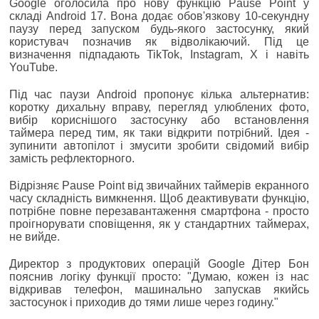
Google оголосила про нову функцію Pause Point у
складі Android 17. Вона додає обов'язкову 10-секундну
паузу перед запуском будь-якого застосунку, який
користувач позначив як відволікаючий. Під це
визначення підпадають TikTok, Instagram, X і навіть
YouTube.
Під час паузи Android пропонує кілька альтернатив:
коротку дихальну вправу, перегляд улюблених фото,
вибір кориснішого застосунку або встановлення
таймера перед тим, як таки відкрити потрібний. Ідея -
зупинити автопілот і змусити зробити свідомий вибір
замість рефлекторного.
Відрізняє Pause Point від звичайних таймерів екранного
часу складність вимкнення. Щоб деактивувати функцію,
потрібне повне перезавантаження смартфона - просто
проігнорувати сповіщення, як у стандартних таймерах,
не вийде.
Директор з продуктових операцій Google Дітер Бон
пояснив логіку функції просто: "Думаю, кожен із нас
відкривав телефон, машинально запускав якийсь
застосунок і приходив до тями лише через годину."