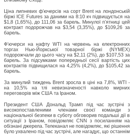
Ціна липневих ф'ючерсів на сорт Brent на лондонській
біржі ICE Futures за даними на 8:10 кч підвищується на
$1,8 (1,65%), до 111,06 за барель. Минулої п'ятниці цей
контракт подорожчав на $3,54 (3,35%), до $109,26 за
барель.
Ф'ючерси на нафту WTI на червень на електронних
торгах Нью-Йоркської товарної біржі (NYMEX)
подорожчали до цього часу на $2,11 (2%), до $107,53 за
барель. За підсумками попередньої сесії вартість цих
контрактів підвищилася на 4,25% (4,2%), до $105,42 за
барель.
За минулий тиждень Brent зросла в ціні на 7,8%, WTI -
на 10,5% на тлі невизначеності навколо мирних
переговорів між США та Іраном.
Президент США Дональд Трамп під час зустрічі з
високопоставленими членами своєї команди з
національної безпеки в суботу обговорив подальші дії в
ситуації з Іраном, повідомляє CNN з посиланням на
обізнані джерела. Телеканал не повідомляє, які рішення
було ухвалено під час зустрічі, але нагадує, що останнім