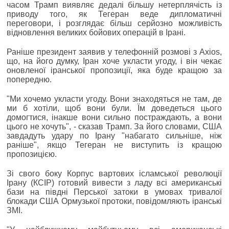
часом Трамп виявляє дедалі більшу нетерплячість із
приводу того, як Тегеран веде дипломатичні
переговори, і розглядає більш серйозно можливість
відновлення великих бойових операцій в Ірані.
Раніше президент заявив у телефонній розмові з Axios,
що, на його думку, Іран хоче укласти угоду, і він чекає
оновленої іранської пропозиції, яка буде кращою за
попередню.
"Ми хочемо укласти угоду. Вони знаходяться не там, де
ми б хотіли, щоб вони були. Їм доведеться цього
домогтися, інакше вони сильно постраждають, а вони
цього не хочуть", - сказав Трамп. За його словами, США
завдадуть удару по Ірану "набагато сильніше, ніж
раніше", якщо Тегеран не виступить із кращою
пропозицією.
Зі свого боку Корпус вартових ісламської революції
Ірану (КСІР) готовий вивести з ладу всі американські
бази на півдні Перської затоки в умовах тривалої
блокади США Ормузької протоки, повідомляють іранські
ЗМІ.