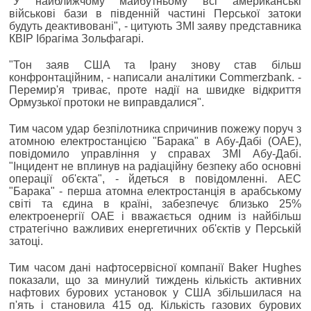
"У найближчому майбутньому всі американські
військові бази в південній частині Перської затоки
будуть деактивовані", - цитують ЗМІ заяву представника
КВІР Ібрагіма Зольфагарі.
"Тон заяв США та Ірану знову став більш
конфронтаційним, - написали аналітики Commerzbank. -
Перемир'я триває, проте надії на швидке відкриття
Ормузької протоки не виправдалися".
Тим часом удар безпілотника спричинив пожежу поруч з
атомною електростанцією "Барака" в Абу-Дабі (ОАЕ),
повідомило управління у справах ЗМІ Абу-Дабі.
"Інцидент не вплинув на радіаційну безпеку або основні
операції об'єкта", - йдеться в повідомленні. АЕС
"Барака" - перша атомна електростанція в арабському
світі та єдина в країні, забезпечує близько 25%
електроенергії ОАЕ і вважається одним із найбільш
стратегічно важливих енергетичних об'єктів у Перській
затоці.
Тим часом дані нафтосервісної компанії Baker Hughes
показали, що за минулий тиждень кількість активних
нафтових бурових установок у США збільшилася на
п'ять і становила 415 од. Кількість газових бурових