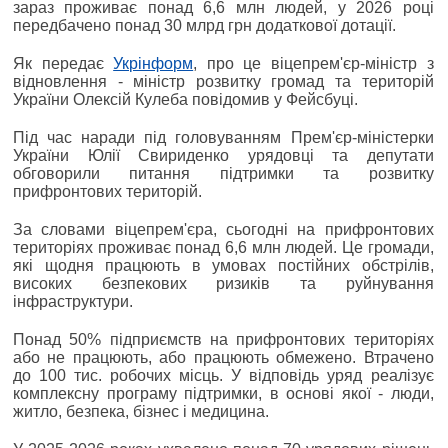
зараз проживає понад 6,6 млн людей, у 2026 році
передбачено понад 30 млрд грн додаткової дотації.
Як передає
Укрінформ
, про це віцепрем'єр-міністр з
відновлення - міністр розвитку громад та територій
України Олексій Кулеба повідомив у Фейсбуці.
Під час наради під головуванням Прем'єр-міністерки
України Юлії Свириденко урядовці та депутати
обговорили питання підтримки та розвитку
прифронтових територій.
За словами віцепрем'єра, сьогодні на прифронтових
територіях проживає понад 6,6 млн людей. Це громади,
які щодня працюють в умовах постійних обстрілів,
високих безпекових ризиків та руйнування
інфраструктури.
Понад 50% підприємств на прифронтових територіях
або не працюють, або працюють обмежено. Втрачено
до 100 тис. робочих місць. У відповідь уряд реалізує
комплексну програму підтримки, в основі якої - люди,
житло, безпека, бізнес і медицина.