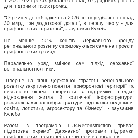
У 2025-2026 роках ухвалено понад 70 урядових рішень
для підтримки таких громад.
"Окремо у держбюджеті на 2026 рік передбачено понад
30 млрд грн додаткової дотації, в першу чергу - для
прифронтових територій", - зауважив Кулеба.
Не менше 50% коштів Державного фонду
регіонального розвитку спрямовуються саме на проєкти
прифронтових громад.
Паралельно уряд змінює сам підхід державної
регіональної політики.
"Вперше на рівні Державної стратегії регіонального
розвитку закріплено поняття "прифронтові території" та
визначено окремі пріоритети їх підтримки: швидке
відновлення житла й критичної інфраструктури,
розвиток захисної інфраструктури, підтримка медицини,
освіти, логістики, агросектору та бізнесу", - зауважив
Кулеба.
Разом із програмою EU4Reconstruction триває
підготовка окремої Державної програми підтримки
прифронтових територій та територій відновлення.