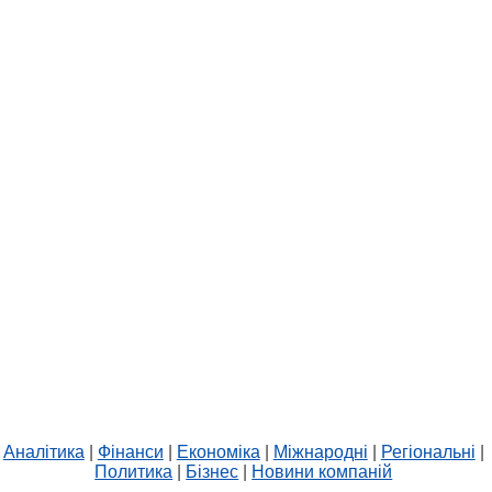
Аналітика
|
Фінанси
|
Економіка
|
Міжнародні
|
Регіональні
|
Политика
|
Бізнес
|
Новини компаній