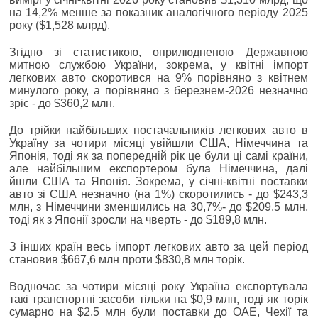
на 14,2% менше за показник аналогічного періоду 2025
року ($1,528 млрд).
Згідно зі статистикою, оприлюдненою Державною
митною службою України, зокрема, у квітні імпорт
легкових авто скоротився на 9% порівняно з квітнем
минулого року, а порівняно з березнем-2026 незначно
зріс - до $360,2 млн.
До трійки найбільших постачальників легкових авто в
Україну за чотири місяці увійшли США, Німеччина та
Японія, тоді як за попередній рік це були ці самі країни,
але найбільшим експортером була Німеччина, далі
йшли США та Японія. Зокрема, у січні-квітні поставки
авто зі США незначно (на 1%) скоротились - до $243,3
млн, з Німеччини зменшились на 30,7%- до $209,5 млн,
тоді як з Японії зросли на чверть - до $189,8 млн.
З інших країн весь імпорт легкових авто за цей період
становив $667,6 млн проти $830,8 млн торік.
Водночас за чотири місяці року Україна експортувала
такі транспортні засоби тільки на $0,9 млн, тоді як торік
сумарно на $2,5 млн були поставки до ОАЕ, Чехії та