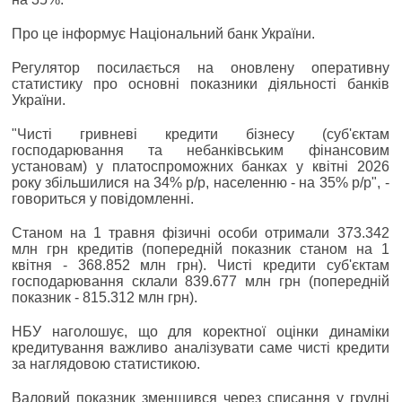
Про це інформує Національний банк України.
Регулятор посилається на оновлену оперативну
статистику про основні показники діяльності банків
України.
"Чисті гривневі кредити бізнесу (суб'єктам
господарювання та небанківським фінансовим
установам) у платоспроможних банках у квітні 2026
року збільшилися на 34% р/р, населенню - на 35% р/р", -
говориться у повідомленні.
Станом на 1 травня фізичні особи отримали 373.342
млн грн кредитів (попередній показник станом на 1
квітня - 368.852 млн грн). Чисті кредити суб'єктам
господарювання склали 839.677 млн грн (попередній
показник - 815.312 млн грн).
НБУ наголошує, що для коректної оцінки динаміки
кредитування важливо аналізувати саме чисті кредити
за наглядовою статистикою.
Валовий показник зменшився через списання у грудні