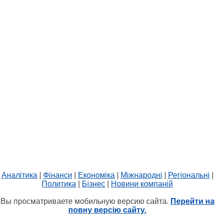
Аналітика
|
Фінанси
|
Економіка
|
Міжнародні
|
Регіональні
|
Политика
|
Бізнес
|
Новини компаній
Вы просматриваете мобильную версию сайта.
Перейти на
повну версію сайту.