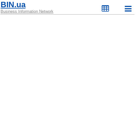
BIN.ua
Business Information Network