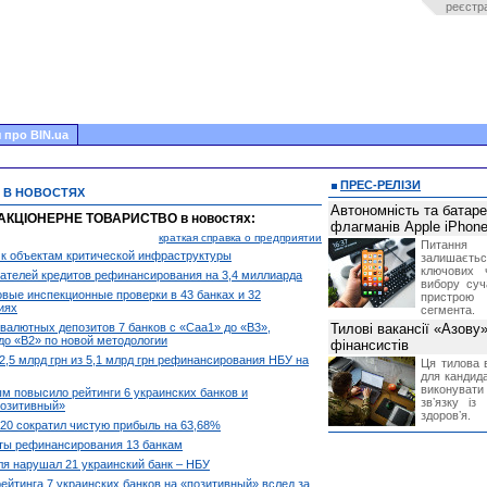
реєстр
 про BIN.ua
ПРЕС-РЕЛІЗИ
 В НОВОСТЯХ
Автономність та батар
АКЦІОНЕРНЕ ТОВАРИСТВО в новостях:
флагманів Apple iPhone
краткая справка о предприятии
Питання
в к объектам критической инфраструктуры
залишає
ключових 
ателей кредитов рефинансирования на 3,4 миллиарда
вибору суч
овые инспекционные проверки в 43 банках и 32
пристрою
иях
сегмента.
валютных депозитов 7 банков с «Caa1» до «B3»,
Тилові вакансії «Азову
до «B2» по новой методологии
фінансистів
,5 млрд грн из 5,1 млрд грн рефинансирования НБУ на
Ця тилова в
для кандида
виконувати 
м повысило рейтинги 6 украинских банков и
звʼязку із
позитивный»
здоровʼя.
020 сократил чистую прибыль на 63,68%
ты рефинансирования 13 банкам
я нарушал 21 украинский банк – НБУ
ейтинга 7 украинских банков на «позитивный» вслед за