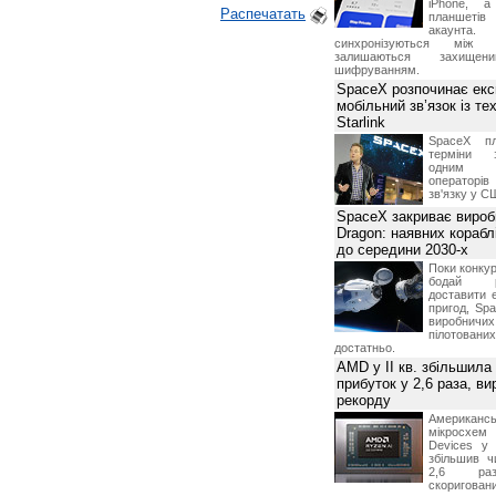
iPhone, а
Распечатать
планшетів
акаунта.
синхронізуються між 
залишаються захищени
шифруванням.
SpaceX розпочинає екс
мобільний зв’язок із те
Starlink
SpaceX пл
терміни з
одним з
операторі
зв'язку у С
SpaceX закриває вироб
Dragon: наявних корабл
до середини 2030-х
Поки конку
бодай р
доставити 
пригод, Sp
виробничих
пілотова
достатньо.
AMD у II кв. збільшила
прибуток у 2,6 раза, ви
рекорду
Американ
мікросхем
Devices у 
збільшив ч
2,6 раз
скоригова