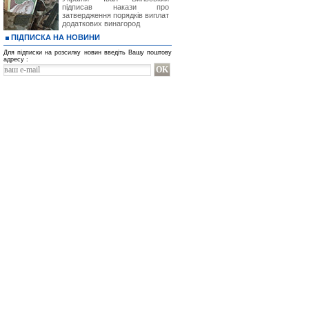
підписав накази про
затвердження порядків виплат
додаткових винагород
ПІДПИСКА НА НОВИНИ
Для підписки на розсилку новин введіть Вашу поштову
адресу :