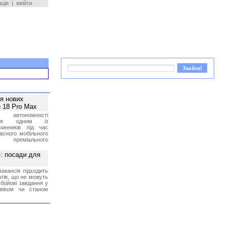
ація
|
ввійти
ея нових
 18 Pro Max
 автономності
ться одним із
чинників під час
асного мобільного
 преміального
»: посади для
акансія підходить
тів, що не можуть
бойові завдання у
 віком чи станом