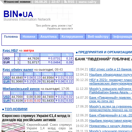
Фінансові новини
|
06.08.26
|
22:47
|
RSS
|
мапа сайту
"Без роботи день роком стає"
Українське прислів'я
Головна
Новини
Аналітика
Котирування
Веб-майстру
Інформація
Курс НБУ
на
завтра
ПРЕДПРИЯТИЯ И ОРГАНИЗАЦИИ
за
курс
uah
%
USD
1
44,7626
0,0731
0,16
БАНК "ПІВДЕННИЙ" ПУБЛІЧНЕ 
EUR
1
51,6717
0,0464
0,09
23.04.21
НБУ отнес себя и 13 банко
Курс обміну валют
на
сьогодні
, 09:43
куп.
uah
%
прод.
uah
%
12.04.21
Нацбанк обнародовал получ
USD
44,4840
0,06
0,13
44,9364
0,01
0,03
30.12.20
НБУ в 2021г. проведет план
EUR
51,3060
0,15
0,29
51,9148
0,06
0,12
небанковских финучрежден
Міжбанківський ринок
на
сьогодні
, 17:05
11.12.20
Moody's повысило рейтинги 
Райффайзен Банка Аваль - 
куп.
uah
%
прод.
uah
%
USD
44,7000
0,00
0,00
44,7400
0,01
0,02
14.07.20
Банк «Пивденный» привлек 2
EUR
51,6106
0,01
0,02
51,6433
0,01
0,02
срок до пяти лет
17.06.20
Moody's вслед за суверенны
ТОП-НОВИНИ
пересмотрело прогноз на «
12.06.20
Банк «Пивденный» в I кв.-2
Євросоюз спрямує Україні €1,4 млрд із
доходів від російських активів
14.05.20
Нацбанк предоставил креди
Європейський Союз спрямує
19.02.20
Нормативы к началу феврал
Україні 1,4 млрд євро за
28.11.19
Moody’s улучшило прогноз р
рахунок доходів від