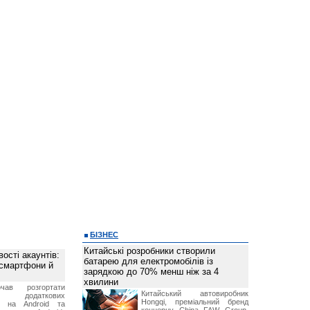
БІЗНЕС
Китайські розробники створили
ості акаунтів:
батарею для електромобілів із
 смартфони й
зарядкою до 70% менш ніж за 4
хвилини
чав розгортати
Китайський автовиробник
ку додаткових
Hongqi, преміальний бренд
в на Android та