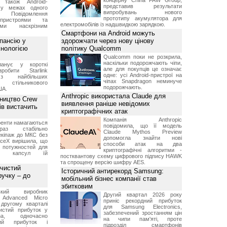
концерну China FAW Group,
 також Android-
представив результати
 у межах одного
випробувань нового
 Повідомлення
прототипу акумулятора для
пристроями та
електромобілів із надшвидкою зарядкою.
ми наскрізним
Смартфони на Android можуть
пансію у
здорожчати через нову цінову
хнологією
політику Qualcomm
Qualcomm поки не розкрила,
наскільки подорожчають чіпи,
анує у короткі
але для покупців це означає
робити Starlink
одне: усі Android-пристрої на
 найбільших
чіпах Snapdragon неминуче
в стільникового
подорожчають.
ША.
Anthropic використала Claude для
ництво Crew
виявлення раніше невідомих
ів вистачить
криптографічних атак
Компанія Anthropic
ренти намагаються
повідомила, що її модель
аз стабільно
Claude Mythos Preview
екіпаж до МКС без
допомогла знайти нові
aceX вирішила, що
способи атак на два
 потужностей для
криптографічні алгоритми -
них капсул їй
постквантову схему цифрового підпису HAWK
та спрощену версію шифру AES.
 чистий
Історичний антирекорд Samsung:
ручку – до
мобільний бізнес компанії став
збитковим
ський виробник
Другий квартал 2026 року
 Advanced Micro
приніс рекордний прибуток
другому кварталі
для Samsung Electronics,
истий прибуток у
забезпечений зростанням цін
а, одночасно
на чипи пам'яті, проте
ний прибуток і
підрозділ смартфонів