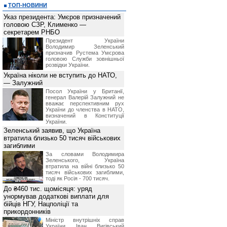
ТОП-НОВИНИ
Указ президента: Умєров призначений
головою СЗР, Клименко —
секретарем РНБО
Президент України
Володимир Зеленський
призначив Pустема Умєрова
головою Служби зовнішньої
розвідки України.
Україна ніколи не вступить до НАТО,
— Залужний
Посол України у Британії,
генерал Валерій Залужний не
вважає перспективним рух
України до членства в НАТО,
визначений в Конституції
України.
Зеленський заявив, що Україна
втратила близько 50 тисяч військових
загиблими
За словами Володимира
Зеленського, Україна
втратила на війні близько 50
тисяч військових загиблими,
тоді як Росія - 700 тисяч.
До ₴460 тис. щомісяця: уряд
унормував додаткові виплати для
бійців НГУ, Нацполіції та
прикордонників
Міністр внутрішніх справ
України Іван Вигівський