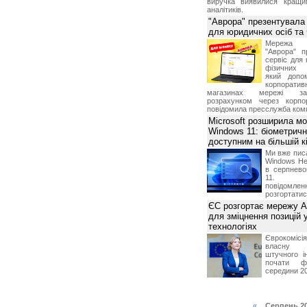
виручка виявилися кращи
аналітиків.
"Аврора" презентувала
для юридичних осіб т
Мережа м
"Аврора" п
сервіс для 
фізичних о
який допо
корпорати
магазинах мережі за 
розрахунком через корпо
повідомила пресслужба комп
Microsoft розширила м
Windows 11: біометричн
доступним на більшій к
Ми вже пис
Windows Hel
в серпнево
11. С
повідомлен
розгортатис
ЄС розгортає мережу A
для зміцнення позицій 
технологіях
Єврокомісі
власну і
штучного і
почати фу
середини 2
«
Серпень 2