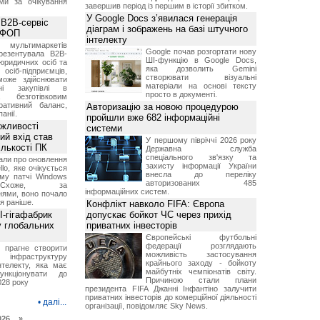
ми за очікування
завершив період із першим в історії збитком.
У Google Docs з’явилася генерація
 B2B-сервіс
діаграм і зображень на базі штучного
а ФОП
інтелекту
ультимаркетів
Google почав розгортати нову
резентувала B2B-
ШІ-функцію в Google Docs,
юридичних осіб та
яка дозволить Gemini
сіб-підприємців,
створювати візуальні
може здійснювати
матеріали на основі тексту
вні закупівлі в
просто в документі.
безготівковим
ративний баланс,
Авторизацію за новою процедурою
анії.
пройшли вже 682 інформаційні
ожливості
системи
ий вхід став
У першому півріччі 2026 року
ількості ПК
Державна служба
спеціального зв'язку та
али про оновлення
захисту інформації України
lo, яке очікується
внесла до переліку
му патчі Windows
авторизованих 485
хоже, за
інформаційних систем.
нями, воно почало
я раніше.
Конфлікт навколо FIFA: Європа
I-гігафабрик
допускає бойкот ЧС через прихід
у глобальних
приватних інвесторів
Європейські футбольні
федерації розглядають
я прагне створити
можливість застосування
нфраструктуру
крайнього заходу - бойкоту
нтелекту, яка має
майбутніх чемпіонатів світу.
нкціонувати до
Причиною стали плани
028 року
президента FIFA Джанні Інфантіно залучити
приватних інвесторів до комерційної діяльності
•
далі...
організації, повідомляє Sky News.
026 »