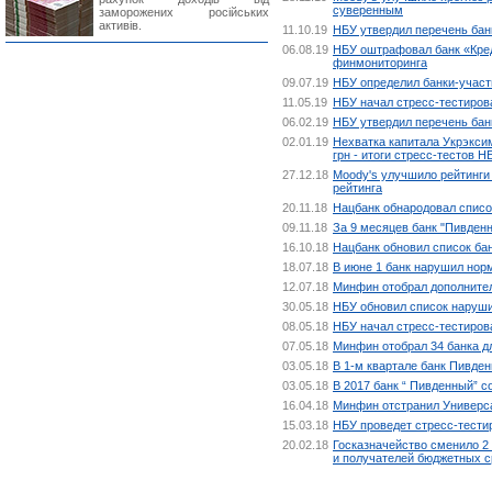
суверенным
заморожених російських
активів.
11.10.19
НБУ утвердил перечень бан
06.08.19
НБУ оштрафовал банк «Кред
финмониторинга
09.07.19
НБУ определил банки-участ
11.05.19
НБУ начал стресс-тестиров
06.02.19
НБУ утвердил перечень бан
02.01.19
Нехватка капитала Укрэксим
грн - итоги стресс-тестов Н
27.12.18
Moody's улучшило рейтинги
рейтинга
20.11.18
Нацбанк обнародовал списо
09.11.18
За 9 месяцев банк "Пивденн
16.10.18
Нацбанк обновил список ба
18.07.18
В июне 1 банк нарушил нор
12.07.18
Минфин отобрал дополнител
30.05.18
НБУ обновил список наруши
08.05.18
НБУ начал стресс-тестиров
07.05.18
Минфин отобрал 34 банка д
03.05.18
В 1-м квартале банк Пивден
03.05.18
В 2017 банк “ Пивденный” с
16.04.18
Минфин отстранил Универса
15.03.18
НБУ проведет стресс-тестир
20.02.18
Госказначейство сменило 2
и получателей бюджетных с