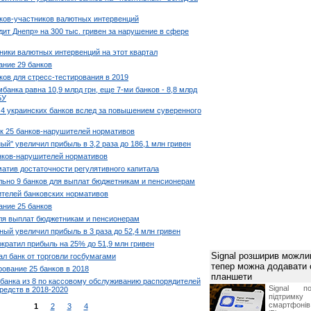
ков-участников валютных интервенций
ит Днепр» на 300 тыс. гривен за нарушение в сфере
ники валютных интервенций на этот квартал
ание 29 банков
ков для стресс-тестирования в 2019
банка равна 10,9 млрд грн, еще 7-ми банков - 8,8 млрд
БУ
 4 украинских банков вслед за повышением суверенного
к 25 банков-нарушителей нормативов
ый" увеличил прибыль в 3,2 раза до 186,1 млн гривен
нков-нарушителей нормативов
матив достаточности регулятивного капитала
ьно 9 банков для выплат бюджетникам и пенсионерам
телей банковских нормативов
ание 25 банков
ля выплат бюджетникам и пенсионерам
ный увеличил прибыль в 3 раза до 52,4 млн гривен
ократил прибыль на 25% до 51,9 млн гривен
Signal розширив можлив
л банк от торговли госбумагами
тепер можна додавати
ование 25 банков в 2018
планшети
 банка из 8 по кассовому обслуживанию распорядителей
Signal по
редств в 2018-2020
підтрим
смартфоні
1
2
3
4