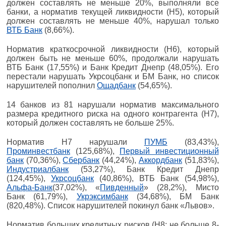
должен составлять не меньше 20%, выполняли все
банки, а норматив текущей ликвидности (Н5), который
должен составлять не меньше 40%, нарушал только
ВТБ Банк
(8,66%).
Норматив краткосрочной ликвидности (Н6), который
должен быть не меньше 60%, продолжали нарушать
ВТБ Банк (17,55%) и Банк Кредит Днепр (48,05%). Его
перестали нарушать Укрсоцбанк и БМ Банк, но список
нарушителей пополнил
Ощадбанк
(54,65%).
14 банков из 81 нарушали норматив максимального
размера кредитного риска на одного контрагента (Н7),
который должен составлять не больше 25%.
Норматив Н7 нарушали
ПУМБ
(83,43%),
Проминвестбанк
(125,68%),
Первый инвестиционный
банк
(70,36%),
Сбербанк
(44,24%),
Аккордбанк
(51,83%),
Индустриалбанк
(53,27%), Банк Кредит Днепр
(124,45%),
Укрсоцбанк
(40,86%), ВТБ Банк (54,98%),
Альфа-Банк
(37,02%), «
Пивденный
» (28,2%), Мисто
Банк (61,79%),
Укрэксимбанк
(34,68%), БМ Банк
(820,48%). Список нарушителей покинул банк «Львов».
Норматив больших кредитных рисков (Н8; не больше 8-