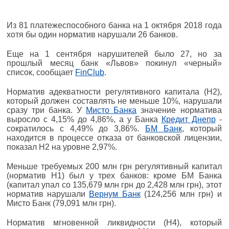
Из 81 платежеспособного банка на 1 октября 2018 года
хотя бы один норматив нарушали 26 банков.
Еще на 1 сентября нарушителей было 27, но за
прошлый месяц банк «Львов» покинул «черный»
список, сообщает
FinClub
.
Норматив адекватности регулятивного капитала (Н2),
который должен составлять не меньше 10%, нарушали
сразу три банка. У
Мисто Банка
значение норматива
выросло с 4,15% до 4,86%, а у Банка
Кредит Днепр
-
сократилось с 4,49% до 3,86%.
БМ Банк
, который
находится в процессе отказа от банковской лицензии,
показал Н2 на уровне 2,97%.
Меньше требуемых 200 млн грн регулятивный капитал
(норматив Н1) был у трех банков: кроме БМ Банка
(капитал упал со 135,679 млн грн до 2,428 млн грн), этот
норматив нарушали
Вернум Банк
(124,256 млн грн) и
Мисто Банк (79,091 млн грн).
Норматив мгновенной ликвидности (Н4), который