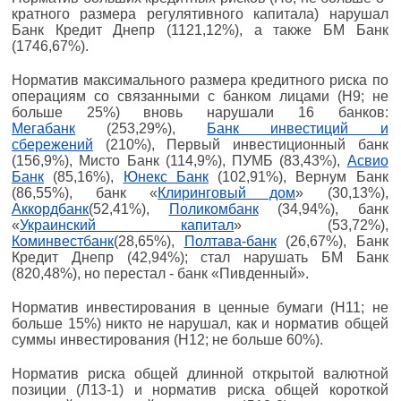
кратного размера регулятивного капитала) нарушал
Банк Кредит Днепр (1121,12%), а также БМ Банк
(1746,67%).
Норматив максимального размера кредитного риска по
операциям со связанными с банком лицами (Н9; не
больше 25%) вновь нарушали 16 банков:
Мегабанк
(253,29%),
Банк инвестиций и
сбережений
(210%), Первый инвестиционный банк
(156,9%), Мисто Банк (114,9%), ПУМБ (83,43%),
Асвио
Банк
(85,16%),
Юнекс Банк
(102,91%), Вернум Банк
(86,55%), банк «
Клиринговый дом
» (30,13%),
Аккордбанк
(52,41%),
Поликомбанк
(34,94%), банк
«
Украинский капитал
» (53,72%),
Коминвестбанк
(28,65%),
Полтава-банк
(26,67%), Банк
Кредит Днепр (42,94%); стал нарушать БМ Банк
(820,48%), но перестал - банк «Пивденный».
Норматив инвестирования в ценные бумаги (Н11; не
больше 15%) никто не нарушал, как и норматив общей
суммы инвестирования (Н12; не больше 60%).
Норматив риска общей длинной открытой валютной
позиции (Л13-1) и норматив риска общей короткой