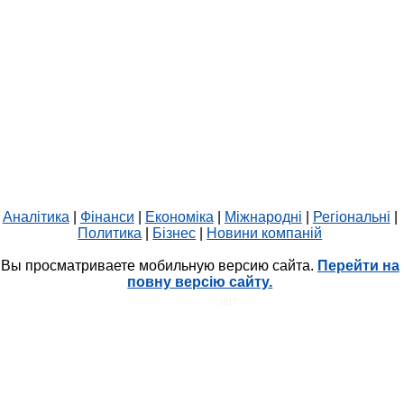
Аналітика
|
Фінанси
|
Економіка
|
Міжнародні
|
Регіональні
|
Политика
|
Бізнес
|
Новини компаній
Вы просматриваете мобильную версию сайта.
Перейти на
повну версію сайту.
HIT.UA
1817