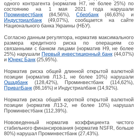
одного контрагента (норматив Н7, не более 25%) по
состоянию на 1 мая 2021 года нарушали
Проминвестбанк
(84,56%),
Сбербанк
(46,63%) и
Индустриалбанк
(49,07%), сообщается на сайте
Национального банка Украины (НБУ).
Согласно данным регулятора, норматив максимального
размера кредитного риска по операциям со
связанными с банком лицами (норматив Н9, не более
25%) нарушали
Первый инвестиционный банк
(44,07%)
и
Юнекс Банк
(25,95%).
Норматив риска общей длинной открытой валютной
позиции (норматив Л13-1, не более 10%) нарушали
Ощадбанк
(128,42%), Проминвестбанк (114,62%),
ПриватБанк
(86,16%) и Индустриалбанк (14,92%).
Норматив риска общей короткой открытой валютной
позиции (норматив Л13-2, не более 10%) нарушал
Проминвестбанк (112,39%).
Нововеденный норматив коэффициента чистого
стабильного финансирования (норматив NSFR, больше
80%) нарушал Проминвестбанк (27,43%).