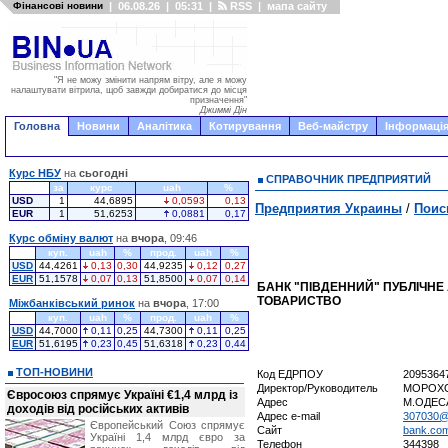
Фінансові новини
|
06.08.26
|
05:31
|
RSS
|
мапа сайту
"Я не можу змінити напрям вітру, але я можу
налаштувати вітрила, щоб завжди добиратися до місця
призначення"
Джиммі Дін
Головна
Новини
Аналітика
Котирування
Веб-майстру
Інформація
Курс НБУ
на
сьогодні
СПРАВОЧНИК ПРЕДПРИЯТИЙ
за
курс
uah
%
USD
1
44,6895
0,0593
0,13
Предприятия Украины
/
Поис
EUR
1
51,6253
0,0881
0,17
Курс обміну валют
на
вчора
, 09:46
куп.
uah
%
прод.
uah
%
USD
44,4261
0,13
0,30
44,9235
0,12
0,27
EUR
51,1578
0,07
0,13
51,8500
0,07
0,14
БАНК "ПІВДЕННИЙ" ПУБЛІЧНЕ
ТОВАРИСТВО
Міжбанківський ринок
на
вчора
, 17:00
куп.
uah
%
прод.
uah
%
USD
44,7000
0,11
0,25
44,7300
0,11
0,25
EUR
51,6195
0,23
0,45
51,6318
0,23
0,44
ТОП-НОВИНИ
Код ЕДРПОУ
2095364
Директор/Руководитель
МОРОХО
Євросоюз спрямує Україні €1,4 млрд із
Адрес
М.ОДЕСА
доходів від російських активів
Адрес e-mail
307030@
Європейський Союз спрямує
Сайт
bank.co
Україні 1,4 млрд євро за
Телефон
344398