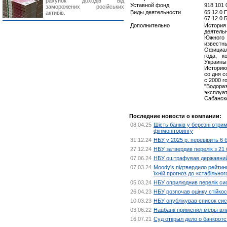
рахунок доходів від
Уставной фонд
918 101 
заморожених російських
Виды деятельности
65.12.0
активів.
67.12.0
Дополнительно
История
деятель
Южного 
известн
Официал
года, к
Украины
Историю 
со дня с
с 2000 г
"Водора
эксплуа
Сабанск
Последние новости о компании:
08.04.25
Шість банків у березні отр
фінмоніторингу
31.12.24
НБУ у 2025 р. перевірить 6 
27.12.24
НБУ затвердив перелік з 21 
07.06.24
НБУ оштрафував державний
07.03.24
Moody's підтвердило рейтинг
їхній прогноз до «стабільног
05.03.24
НБУ оприлюднив перелік си
26.04.23
НБУ розпочав оцінку стійкост
10.03.23
НБУ опублікував список сист
03.06.22
Нацбанк применил меры вли
16.07.21
Суд открыл дело о банкротс