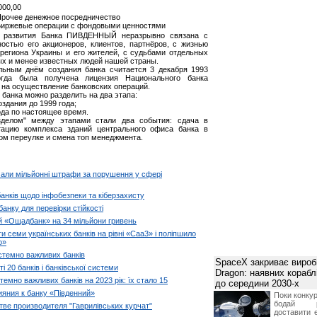
000,00
 Прочее денежное посредничество
 Биржевые операции с фондовыми ценностями
 развития Банка ПИВДЕННЫЙ неразрывно связана с
ностью его акционеров, клиентов, партнёров, с жизнью
региона Украины и его жителей, с судьбами отдельных
ых и менее известных людей нашей страны.
ьным днём создания банка считается 3 декабря 1993
огда была получена лицензия Национального банка
 на осуществление банковских операций.
банка можно разделить на два этапа:
оздания до 1999 года;
ода по настоящее время.
зделом" между этапами стали два события: сдача в
тацию комплекса зданий центрального офиса банка в
ом переулке и смена топ менеджмента.
имали мільйонні штрафи за порушення у сфері
банків щодо інфобезпеки та кіберзахисту
банку для перевірки стійкості
 «Ощадбанк» на 34 мільйони гривень
и семи українських банків на рівні «Caa3» і поліпшило
о»
стемно важливих банків
SpaceX закриває вироб
і 20 банків і банківської системи
Dragon: наявних корабл
емно важливих банків на 2023 рік: їх стало 15
до середини 2030-х
яния к банку «Південний»
Поки конку
бодай р
тве производителя "Гаврилівських курчат"
доставити 