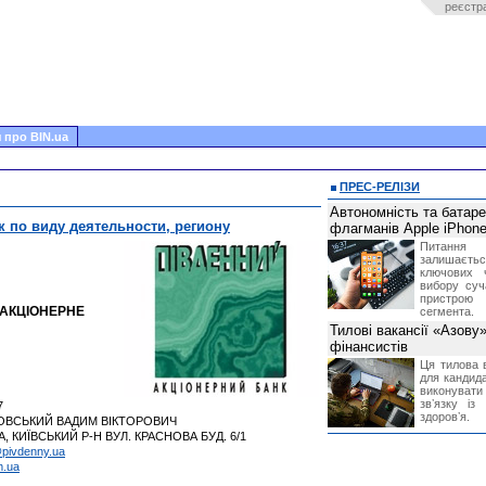
реєстр
 про BIN.ua
ПРЕС-РЕЛІЗИ
Автономність та батар
к по виду деятельности, региону
флагманів Apple iPhone
Питання
залишає
ключових 
вибору суч
пристрою
 АКЦІОНЕРНЕ
сегмента.
Тилові вакансії «Азову
фінансистів
Ця тилова в
для кандида
виконувати 
звʼязку із
7
здоровʼя.
ВСЬКИЙ ВАДИМ ВІКТОРОВИЧ
, КИЇВСЬКИЙ Р-Н ВУЛ. КРАСНОВА БУД. 6/1
pivdenny.ua
m.ua