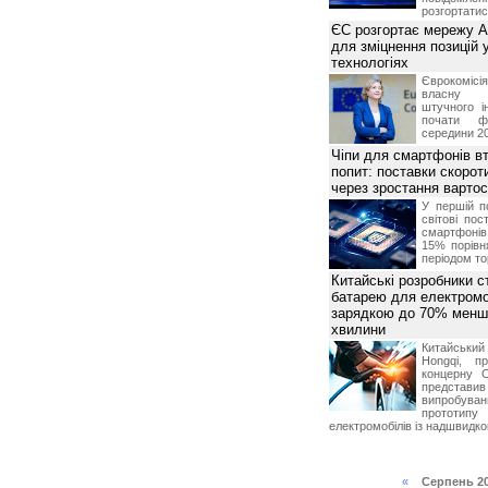
розгортатис
ЄС розгортає мережу A
для зміцнення позицій 
технологіях
Єврокомісі
власну і
штучного і
почати фу
середини 2
Чіпи для смартфонів в
попит: поставки скоро
через зростання вартост
У першій п
світові пос
смартфоні
15% порівн
періодом тор
Китайські розробники 
батарею для електромоб
зарядкою до 70% менш 
хвилини
Китайськи
Hongqi, п
концерну 
представ
випробу
прототипу
електромобілів із надшвидк
«
Серпень 2