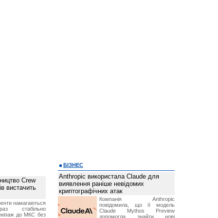
БІЗНЕС
Anthropic використала Claude для
ництво Crew
виявлення раніше невідомих
ів вистачить
криптографічних атак
Компанія Anthropic
ренти намагаються
повідомила, що її модель
аз стабільно
Claude Mythos Preview
екіпаж до МКС без
допомогла знайти нові