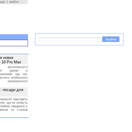
ація
|
ввійти
ея нових
 18 Pro Max
 автономності
ться одним із
чинників під час
асного мобільного
 преміального
»: посади для
акансія підходить
тів, що не можуть
бойові завдання у
 віком чи станом