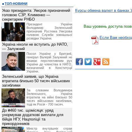
ТОП-НОВИНИ
Указ президента: Умєров призначений
Курсы обмена валют в банках 
головою СЗР, Клименко —
секретарем РНБО
Президент України
Ваш уровень доступа позв
Володимир Зеленський
призначив Pустема Умєрова
головою Служби зовнішньої
Если Вам необход
розвідки України.
Україна ніколи не вступить до НАТО,
— Залужний
Посол України у Британії,
генерал Валерій Залужний не
вважає перспективним рух
України до членства в НАТО,
визначений в Конституції
України.
Зеленський заявив, що Україна
втратила близько 50 тисяч військових
загиблими
За словами Володимира
Зеленського, Україна
втратила на війні близько 50
тисяч військових загиблими,
тоді як Росія - 700 тисяч.
До ₴460 тис. щомісяця: уряд
унормував додаткові виплати для
бійців НГУ, Нацполіції та
прикордонників
Міністр внутрішніх справ