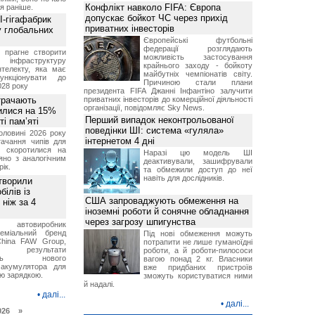
Конфлікт навколо FIFA: Європа
я раніше.
допускає бойкот ЧС через прихід
I-гігафабрик
приватних інвесторів
у глобальних
Європейські футбольні
федерації розглядають
я прагне створити
можливість застосування
нфраструктуру
крайнього заходу - бойкоту
нтелекту, яка має
майбутніх чемпіонатів світу.
нкціонувати до
Причиною стали плани
028 року
президента FIFA Джанні Інфантіно залучити
трачають
приватних інвесторів до комерційної діяльності
організації, повідомляє Sky News.
тилися на 15%
Перший випадок неконтрольованої
і пам’яті
поведінки ШІ: система «гуляла»
оловині 2026 року
інтернетом 4 дні
тачання чипів для
в скоротилися на
Наразі цю модель ШІ
яно з аналогічним
деактивували, зашифрували
ік.
та обмежили доступ до неї
навіть для дослідників.
створили
ілів із
США запроваджують обмеження на
ніж за 4
іноземні роботи й сонячне обладнання
через загрозу шпигунства
й автовиробник
реміальний бренд
Під нові обмеження можуть
China FAW Group,
потрапити не лише гуманоїдні
ив результати
роботи, а й роботи-пилососи
вань нового
вагою понад 2 кг. Власники
 акумулятора для
вже придбаних пристроїв
ою зарядкою.
зможуть користуватися ними
й надалі.
•
далі...
•
далі...
026 »