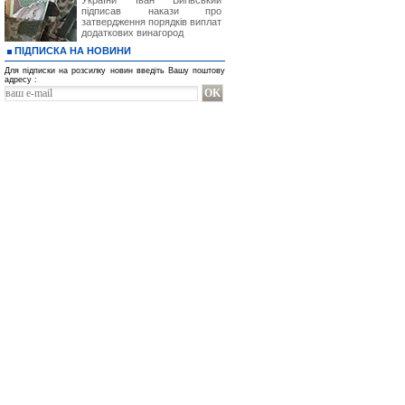
України Іван Вигівський
підписав накази про
затвердження порядків виплат
додаткових винагород
ПІДПИСКА НА НОВИНИ
Для підписки на розсилку новин введіть Вашу поштову
адресу :