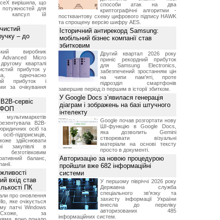
aceX вирішила, що
способи атак на два
 потужностей для
криптографічні алгоритми -
них капсул їй
постквантову схему цифрового підпису HAWK
та спрощену версію шифру AES.
 чистий
Історичний антирекорд Samsung:
ручку – до
мобільний бізнес компанії став
збитковим
ський виробник
Другий квартал 2026 року
 Advanced Micro
приніс рекордний прибуток
другому кварталі
для Samsung Electronics,
истий прибуток у
забезпечений зростанням цін
а, одночасно
на чипи пам'яті, проте
ний прибуток і
підрозділ смартфонів
ми за очікування
завершив період із першим в історії збитком.
У Google Docs з’явилася генерація
 B2B-сервіс
діаграм і зображень на базі штучного
а ФОП
інтелекту
ультимаркетів
Google почав розгортати нову
резентувала B2B-
ШІ-функцію в Google Docs,
юридичних осіб та
яка дозволить Gemini
сіб-підприємців,
створювати візуальні
може здійснювати
матеріали на основі тексту
вні закупівлі в
просто в документі.
безготівковим
Авторизацію за новою процедурою
ративний баланс,
анії.
пройшли вже 682 інформаційні
ожливості
системи
ий вхід став
У першому півріччі 2026 року
ількості ПК
Державна служба
спеціального зв'язку та
али про оновлення
захисту інформації України
lo, яке очікується
внесла до переліку
му патчі Windows
авторизованих 485
хоже, за
інформаційних систем.
нями, воно почало