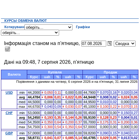
КУРСЫ ОБМЕНА ВАЛЮТ
Котирування
Графіки
Інформація станом на п'ятницю,
Дані на 09:48, 7 серпня 2026, п'ятницю
Купівля
Продаж
Валюта
Курс
uah
%
uah
%
Курс
uah
%
uah
%
Порівняння з даними на четвер, 6 серпня 2026 и на п'ятницю, 31 липня 2026
USD
min
44,2000
0,050
0,11
0,000
0,00
44,7900
0,070
0,16
0,020
0,04
avg
44,4784
0,006
0,01
0,022
0,05
44,9448
0,008
0,02
0,024
0,05
med
44,5000
0,000
0,00
0,000
0,00
44,9500
0,010
0,02
0,000
0,00
max
44,6700
0,040
0,09
0,030
0,07
45,1000
0,100
0,22
0,070
0,15
CHF
min
53,0000
0,000
0,00
0,000
0,00
55,4500
0,000
0,00
0,150
0,27
avg
54,2450
0,193
0,35
0,144
0,26
55,9100
0,128
0,23
0,004
0,01
med
54,3500
0,350
0,64
0,200
0,37
55,7000
0,175
0,31
0,200
0,36
max
54,7500
0,300
0,54
0,350
0,64
57,0000
0,000
0,00
0,000
0,00
GBP
min
57,0000
0,000
0,00
0,000
0,00
59,8200
0,090
0,15
0,040
0,07
avg
58,8731
0,041
0,07
0,085
0,14
60,4785
0,029
0,05
0,013
0,02