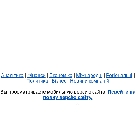
Аналітика
|
Фінанси
|
Економіка
|
Міжнародні
|
Регіональні
|
Политика
|
Бізнес
|
Новини компаній
Вы просматриваете мобильную версию сайта.
Перейти на
повну версію сайту.
HIT.UA
752