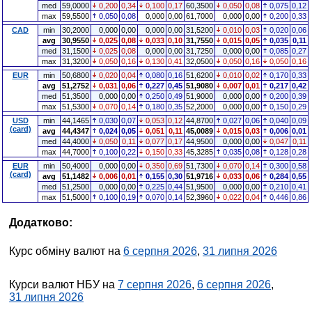
med
59,0000
0,200
0,34
0,100
0,17
60,3500
0,050
0,08
0,075
0,12
max
59,5500
0,050
0,08
0,000
0,00
61,7000
0,000
0,00
0,200
0,33
CAD
min
30,2000
0,000
0,00
0,000
0,00
31,5200
0,010
0,03
0,020
0,06
avg
30,9550
0,025
0,08
0,033
0,10
31,7550
0,015
0,05
0,035
0,11
med
31,1500
0,025
0,08
0,000
0,00
31,7250
0,000
0,00
0,085
0,27
max
31,3200
0,050
0,16
0,130
0,41
32,0500
0,050
0,16
0,050
0,16
EUR
min
50,6800
0,020
0,04
0,080
0,16
51,6200
0,010
0,02
0,170
0,33
avg
51,2752
0,031
0,06
0,227
0,45
51,9080
0,007
0,01
0,217
0,42
med
51,3500
0,000
0,00
0,250
0,49
51,9000
0,000
0,00
0,200
0,39
max
51,5300
0,070
0,14
0,180
0,35
52,2000
0,000
0,00
0,150
0,29
USD
min
44,1465
0,030
0,07
0,053
0,12
44,8700
0,027
0,06
0,040
0,09
(card)
avg
44,4347
0,024
0,05
0,051
0,11
45,0089
0,015
0,03
0,006
0,01
med
44,4000
0,050
0,11
0,077
0,17
44,9500
0,000
0,00
0,047
0,11
max
44,7000
0,100
0,22
0,150
0,33
45,3285
0,035
0,08
0,128
0,28
EUR
min
50,4000
0,000
0,00
0,350
0,69
51,7300
0,070
0,14
0,300
0,58
(card)
avg
51,1482
0,006
0,01
0,155
0,30
51,9716
0,033
0,06
0,284
0,55
med
51,2500
0,000
0,00
0,225
0,44
51,9500
0,000
0,00
0,210
0,41
max
51,5000
0,100
0,19
0,070
0,14
52,3960
0,022
0,04
0,446
0,86
Додатково:
Курс обміну валют на
6 серпня 2026
,
31 липня 2026
Курси валют НБУ на
7 серпня 2026
,
6 серпня 2026
,
31 липня 2026