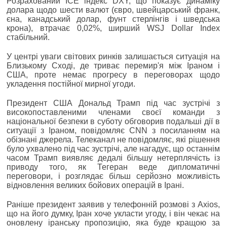
Розрахований ICE індекс DXY, що показує динаміку
долара щодо шести валют (євро, швейцарський франк,
єна, канадський долар, фунт стерлінгів і шведська
крона), втрачає 0,02%, ширший WSJ Dollar Index
стабільний.
У центрі уваги світових ринків залишається ситуація на
Близькому Сході, де триває перемир'я між Іраном і
США, проте немає прогресу в переговорах щодо
укладення постійної мирної угоди.
Президент США Дональд Трамп під час зустрічі з
високопоставленими членами своєї команди з
національної безпеки в суботу обговорив подальші дії в
ситуації з Іраном, повідомляє CNN з посиланням на
обізнані джерела. Телеканал не повідомляє, які рішення
було ухвалено під час зустрічі, але нагадує, що останнім
часом Трамп виявляє дедалі більшу нетерплячість із
приводу того, як Тегеран веде дипломатичні
переговори, і розглядає більш серйозно можливість
відновлення великих бойових операцій в Ірані.
Раніше президент заявив у телефонній розмові з Axios,
що на його думку, Іран хоче укласти угоду, і він чекає на
оновлену іранську пропозицію, яка буде кращою за