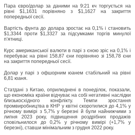
Пара євро/долар за даними на 9:21 кч торгується на
рівні $1,1631 порівняно з $1,1627 на закриття
попередньої сесії.
Вартість фунта до долара зростає на 0,1% і становить
$1,3344 проти $1,3327 за підсумками торгів минулої
п'ятниці.
Курс американської валюти в парі з єною зріс на 0,1% і
перебуває на рівні 158,87 єни порівняно зі 158,78 єни
на закриття попередньої сесії.
Долар у парі з офшорним юанем стабільний на рівні
6,81 юаня.
Статдані з Китаю, оприлюднені в понеділок, показали,
що економіка країни відчуває на собі негативні наслідки
близькосхідного конфлікту. Темпи зростання
промвиробництва в КНР у квітні скоротилися до 4,1% у
річному вимірі з 5,7% у березні й були найнижчими з
липня 2023 року, підвищення роздрібних продажів
сповільнилося до 0,2% у річному вимірі (+1,7% у
березні), ставши мінімальним з грудня 2022 року.