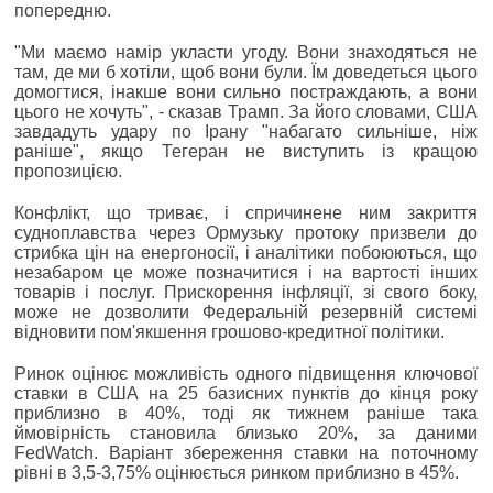
попередню.
"Ми маємо намір укласти угоду. Вони знаходяться не
там, де ми б хотіли, щоб вони були. Їм доведеться цього
домогтися, інакше вони сильно постраждають, а вони
цього не хочуть", - сказав Трамп. За його словами, США
завдадуть удару по Ірану "набагато сильніше, ніж
раніше", якщо Тегеран не виступить із кращою
пропозицією.
Конфлікт, що триває, і спричинене ним закриття
судноплавства через Ормузьку протоку призвели до
стрибка цін на енергоносії, і аналітики побоюються, що
незабаром це може позначитися і на вартості інших
товарів і послуг. Прискорення інфляції, зі свого боку,
може не дозволити Федеральній резервній системі
відновити пом'якшення грошово-кредитної політики.
Ринок оцінює можливість одного підвищення ключової
ставки в США на 25 базисних пунктів до кінця року
приблизно в 40%, тоді як тижнем раніше така
ймовірність становила близько 20%, за даними
FedWatch. Варіант збереження ставки на поточному
рівні в 3,5-3,75% оцінюється ринком приблизно в 45%.