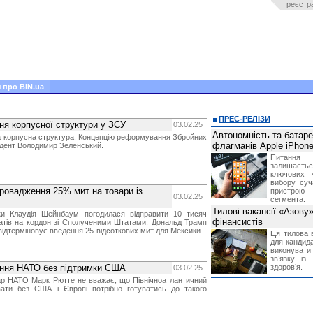
реєстр
 про BIN.ua
ПРЕС-РЕЛІЗИ
ня корпусної структури у ЗСУ
03.02.25
Автономність та батар
а корпусна структура. Концепцію реформування Збройних
флагманів Apple iPhone
идент Володимир Зеленський.
Питання
залишає
ключових 
вибору суч
ровадження 25% мит на товари із
пристрою
03.02.25
сегмента.
Тилові вакансії «Азову
ки Клаудія Шейнбаум погодилася відправити 10 тисяч
фінансистів
атів на кордон зі Сполученими Штатами. Дональд Трамп
відтерміновує введення 25-відсоткових мит для Мексики.
Ця тилова в
для кандида
виконувати 
звʼязку із
ання НАТО без підтримки США
здоровʼя.
03.02.25
ар НАТО Марк Рютте не вважає, що Північноатлантичний
ати без США і Європі потрібно готуватись до такого