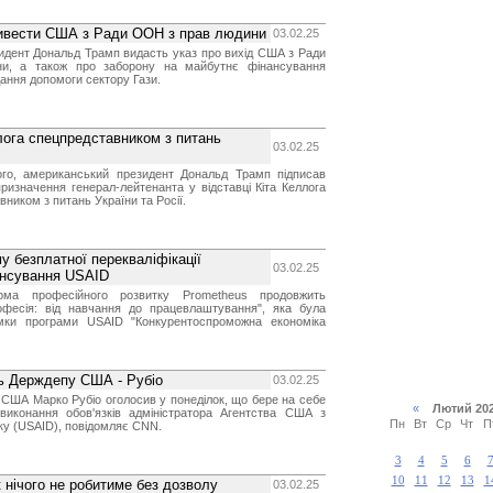
вивести США з Ради ООН з прав людини
03.02.25
идент Дональд Трамп видасть указ про вихід США з Ради
, а також про заборону на майбутнє фінансування
ання допомоги сектору Гази.
лога спецпредставником з питань
03.02.25
ого, американський президент Дональд Трамп підписав
призначення генерал-лейтенанта у відставці Кіта Келлога
ником з питань України та Росії.
 безплатної перекваліфікації
03.02.25
ансування USAID
рма професійного розвитку Prometheus продовжить
фесія: від навчання до працевлаштування", яка була
имки програми USAID "Конкурентоспроможна економіка
ь Держдепу США - Рубіо
03.02.25
США Марко Рубіо оголосив у понеділок, що бере на себе
«
Лютий 2
виконання обов'язків адміністратора Агентства США з
Пн
Вт
Ср
Чт
П
ку (USAID), повідомляє CNN.
3
4
5
6
10
11
12
13
1
нічого не робитиме без дозволу
03.02.25