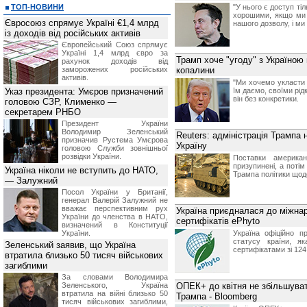
ТОП-НОВИНИ
"У нього є доступ тіл
хорошими, якщо ми з
Євросоюз спрямує Україні €1,4 млрд
нашого дозволу, і ми 
із доходів від російських активів
Європейський Союз спрямує
Україні 1,4 млрд євро за
Трамп хоче "угоду" з Україною 
рахунок доходів від
заморожених російських
копалини
активів.
"Ми хочемо укласти 
Указ президента: Умєров призначений
їм даємо, своїми рі
він без конкретики.
головою СЗР, Клименко —
секретарем РНБО
Президент України
Володимир Зеленський
Reuters: адміністрація Трампа 
призначив Pустема Умєрова
Україну
головою Служби зовнішньої
розвідки України.
Поставки америка
призупинені, а потім
Україна ніколи не вступить до НАТО,
Трампа політики щод
— Залужний
Посол України у Британії,
генерал Валерій Залужний не
вважає перспективним рух
Україна приєдналася до міжна
України до членства в НАТО,
сертифікатів ePhyto
визначений в Конституції
України.
Україна офіційно п
статусу країни, я
Зеленський заявив, що Україна
сертифікатами зі 124
втратила близько 50 тисяч військових
загиблими
За словами Володимира
Зеленського, Україна
ОПЕК+ до квітня не збільшува
втратила на війні близько 50
Трампа - Bloomberg
тисяч військових загиблими,