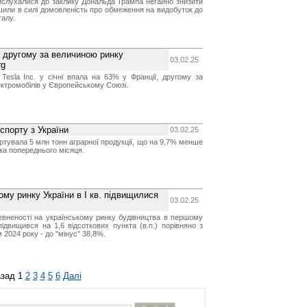
ислухалися до заклику Дональда Трампа негайно знизити
ишили в силі домовленість про обмеження на видобуток до
талу.
а другому за величиною ринку
03.02.25
rg
й Tesla Inc. у січні впала на 63% у Франції, другому за
ктромобілів у Європейському Союзі.
спорту з України
03.02.25
ортувала 5 млн тонн аграрної продукції, що на 9,7% менше
ка попереднього місяця.
ому ринку України в I кв. підвищилися
03.02.25
певненості на українському ринку будівництва в першому
підвищився на 1,6 відсоткових пункта (в.п.) порівняно з
2024 року - до "мінус" 38,8%.
зад
1
2
3
4
5
6
Далі