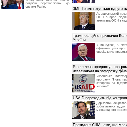
потрібні перехоплювачі до
систем Patriot.
ЗМІ: Трамп готується вдруге 
Американський през
ООН з прав людини
агентства ООН з над
Трамп офіційно призначив Кел
України
У понеділок, 3 лют
офіційний указ про 
спеціальним представ
Prometheus продовжує програму
незважаючи на заморозку фін
Українська платфо
програму "Нова про
створена за підтр
України"
USAID переходить під контрол
Державний секретар 
зобов'язання щодо 
міжнародного розвит
Президент США каже, що Маск 