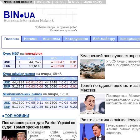
Фінансові новини
|
08.08.26
|
07:55
|
RSS
|
мапа сайту
"Губами говори, а руками роби"
Українське прислів'я
Головна
Новини
Аналітика
Котирування
Веб-майстру
Інформація
Курс НБУ
на
понеділок
Зеленський анонсував створен
за
курс
uah
%
У ЗСУ буде створен
USD
1
44,7579
0,0047
0,01
сил анонсував през
EUR
1
51,6148
0,0569
0,11
Курс обміну валют
на
вчора
, 09:48
куп.
uah
%
прод.
uah
%
USD
44,4784
0,01
0,01
44,9448
0,01
0,02
Трамп погодився відкласти зап
EUR
51,2752
0,03
0,06
51,9080
0,01
0,01
Мексики
Міжбанківський ринок
на
вчора
, 17:01
Президентка Мекси
куп.
uah
%
прод.
uah
%
мексиканських солд
USD
44,7500
0,05
0,11
44,7800
0,04
0,09
натомість на місяць 
EUR
51,7399
0,13
0,25
51,7612
0,12
0,23
ТОП-НОВИНИ
Рютте скептично оцінює існув
Постачання ракет для Patriot Україні не
Генеральний секрет
буде: Трамп зробив заяву
Альянс зможе існув
Президент США Дональд
сценарію.
Трамп заявив, що
Сполученим Штатам самим