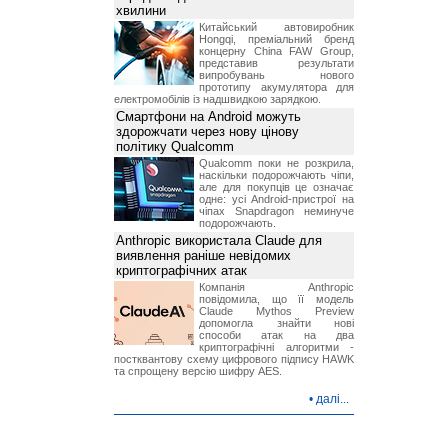
хвилини
Китайський автовиробник
Hongqi, преміальний бренд
концерну China FAW Group,
представив результати
випробувань нового
прототипу акумулятора для
електромобілів із надшвидкою зарядкою.
Смартфони на Android можуть
здорожчати через нову цінову
політику Qualcomm
Qualcomm поки не розкрила,
наскільки подорожчають чіпи,
але для покупців це означає
одне: усі Android-пристрої на
чіпах Snapdragon неминуче
подорожчають.
Anthropic використала Claude для
виявлення раніше невідомих
криптографічних атак
Компанія Anthropic
повідомила, що її модель
Claude Mythos Preview
допомогла знайти нові
способи атак на два
криптографічні алгоритми -
постквантову схему цифрового підпису HAWK
та спрощену версію шифру AES.
•
далі...