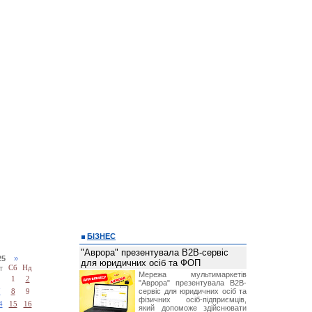
БІЗНЕС
"Аврора" презентувала B2B-сервіс
025
»
для юридичних осіб та ФОП
т
Сб
Нд
Мережа мультимаркетів
1
2
"Аврора" презентувала B2B-
сервіс для юридичних осіб та
7
8
9
фізичних осіб-підприємців,
4
15
16
який допоможе здійснювати