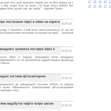
17
18
19
20
2
ьки для того, щоб звільняти людей, які, на його думку, не є
 ним згодні. Ілон не може і не буде нічого робити без
24
25
26
27
2
дамо йому дозвіл там, де треба", - відповів Трамп.
про постачання зброї в обмін на корисні
03.02.25
угоду з Україною, в якій вони гарантуватимуть те, що ми
дкісноземельними металами та іншими речами", - зазначив
ненадовго зупиняла поставки зброї в
03.02.25
нської зброї в Україну нещодавно були ненадовго
 відновилися на тлі обговорення адміністрацією Дональда
о Києва.
родної системи фітосанітарних
03.02.25
риєдналася до міжнародної системи ePhyto та набула
ка може обмінюватися електронними фітосанітарними
 країнами світу.
тиме видобуток нафти попри заклик
03.02.25