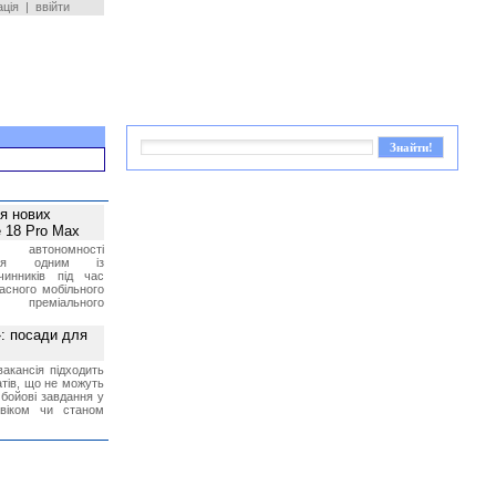
ація
|
ввійти
ея нових
 18 Pro Max
 автономності
ться одним із
чинників під час
асного мобільного
 преміального
»: посади для
акансія підходить
тів, що не можуть
бойові завдання у
 віком чи станом