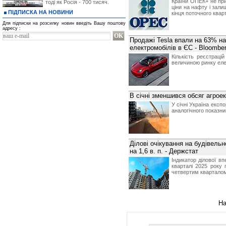
Країни ОПЕК+ не пр
тоді як Росія - 700 тисяч.
ціни на нафту і зал
ПІДПИСКА НА НОВИНИ
кінця поточного квар
Для підписки на розсилку новин введіть Вашу поштову
адресу :
Продажі Tesla впали на 63% н
електромобілів в ЄС - Bloombe
Кількість реєстраці
величиною ринку еле
В січні зменшився обсяг агроек
У січні Україна експ
аналогічного показни
Ділові очікування на будівельн
на 1,6 в. п. - Держстат
Індикатор ділової в
кварталі 2025 року 
четвертим кварталом 
На