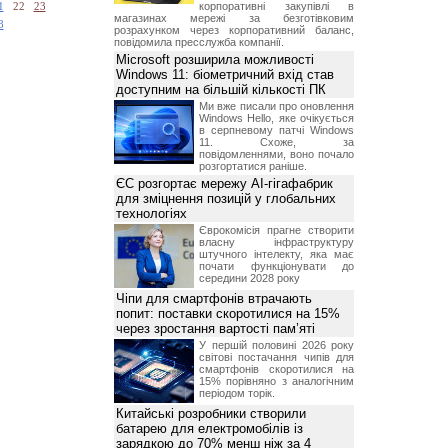
корпоративні закупівлі в
1
22
23
магазинах мережі за безготівковим
8
розрахунком через корпоративний баланс,
повідомила пресслужба компанії.
Microsoft розширила можливості
Windows 11: біометричний вхід став
доступним на більшій кількості ПК
Ми вже писали про оновлення
Windows Hello, яке очікується
в серпневому патчі Windows
11. Схоже, за
повідомленнями, воно почало
розгортатися раніше.
ЄС розгортає мережу AI-гігафабрик
для зміцнення позицій у глобальних
технологіях
Єврокомісія прагне створити
власну інфраструктуру
штучного інтелекту, яка має
почати функціонувати до
середини 2028 року
Чіпи для смартфонів втрачають
попит: поставки скоротилися на 15%
через зростання вартості пам’яті
У першій половині 2026 року
світові постачання чипів для
смартфонів скоротилися на
15% порівняно з аналогічним
періодом торік.
Китайські розробники створили
батарею для електромобілів із
зарядкою до 70% менш ніж за 4