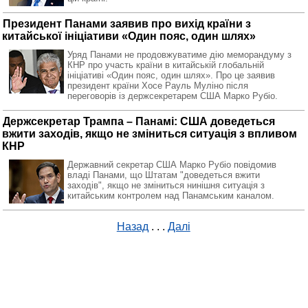
Президент Панами заявив про вихід країни з
китайської ініціативи «Один пояс, один шлях»
Уряд Панами не продовжуватиме дію меморандуму з
КНР про участь країни в китайській глобальній
ініціативі «Один пояс, один шлях». Про це заявив
президент країни Хосе Рауль Муліно після
переговорів із держсекретарем США Марко Рубіо.
Держсекретар Трампа – Панамі: США доведеться
вжити заходів, якщо не зміниться ситуація з впливом
КНР
Державний секретар США Марко Рубіо повідомив
владі Панами, що Штатам "доведеться вжити
заходів", якщо не зміниться нинішня ситуація з
китайським контролем над Панамським каналом.
Назад
. . .
Далі