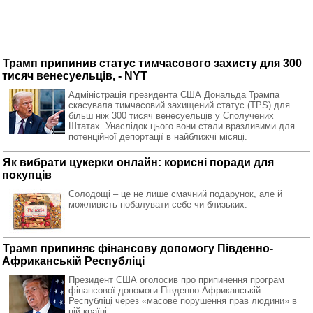
Трамп припинив статус тимчасового захисту для 300
тисяч венесуельців, - NYT
Адміністрація президента США Дональда Трампа
скасувала тимчасовий захищений статус (TPS) для
більш ніж 300 тисяч венесуельців у Сполучених
Штатах. Унаслідок цього вони стали вразливими для
потенційної депортації в найближчі місяці.
Як вибрати цукерки онлайн: корисні поради для
покупців
Солодощі – це не лише смачний подарунок, але й
можливість побалувати себе чи близьких.
Трамп припиняє фінансову допомогу Південно-
Африканській Республіці
Президент США оголосив про припинення програм
фінансової допомоги Південно-Африканській
Республіці через «масове порушення прав людини» в
цій країні.