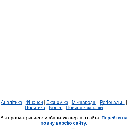
Аналітика
|
Фінанси
|
Економіка
|
Міжнародні
|
Регіональні
|
Политика
|
Бізнес
|
Новини компаній
Вы просматриваете мобильную версию сайта.
Перейти на
повну версію сайту.