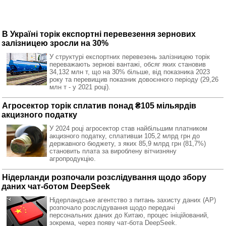
В Україні торік експортні перевезення зернових
залізницею зросли на 30%
У структурі експортних перевезень залізницею торік
переважають зернові вантажі, обсяг яких становив
34,132 млн т, що на 30% більше, від показника 2023
року та перевищив показник довоєнного періоду (29,26
млн т - у 2021 році).
Агросектор торік сплатив понад ₴105 мільярдів
акцизного податку
У 2024 році агросектор став найбільшим платником
акцизного податку, сплативши 105,2 млрд грн до
державного бюджету, з яких 85,9 млрд грн (81,7%)
становить плата за вироблену вітчизняну
агропродукцію.
Нідерланди розпочали розслідування щодо збору
даних чат-ботом DeepSeek
Нідерландське агентство з питань захисту даних (AP)
розпочало розслідування щодо передачі
персональних даних до Китаю, процес ініційований,
зокрема, через появу чат-бота DeepSeek.