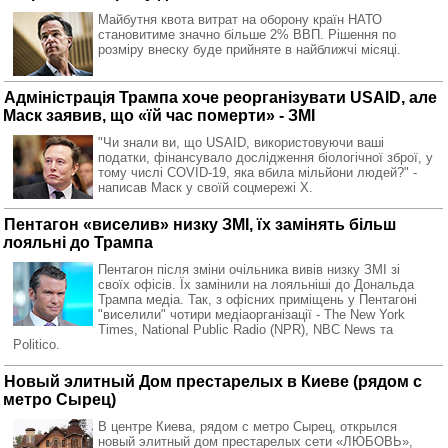
Майбутня квота витрат на оборону країн НАТО
становитиме значно більше 2% ВВП. Рішення по
розміру внеску буде прийняте в найближчі місяці.
Адміністрація Трампа хоче реорганізувати USAID, але
Маск заявив, що «їй час померти» - ЗМІ
"Чи знали ви, що USAID, використовуючи ваші
податки, фінансувало дослідження біологічної зброї, у
тому числі COVID-19, яка вбила мільйони людей?" -
написав Маск у своїй соцмережі Х.
Пентагон «виселив» низку ЗМІ, їх замінять більш
лояльні до Трампа
Пентагон після зміни очільника вивів низку ЗМІ зі
своїх офісів. Їх замінили на лояльніші до Дональда
Трампа медіа. Так, з офісних приміщень у Пентагоні
"виселили" чотири медіаорганізації - The New York
Times, National Public Radio (NPR), NBC News та
Politico.
Новый элитный Дом престарелых в Киеве (рядом с
метро Сырец)
В центре Киева, рядом с метро Сырец, открылся
новый элитный дом престарелых сети «ЛЮБОВЬ»,