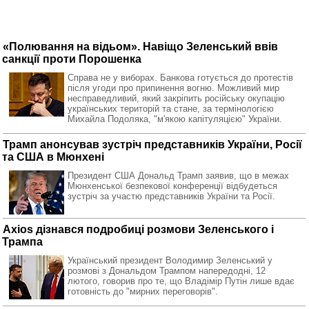
«Полювання на відьом». Навіщо Зеленський ввів
санкції проти Порошенка
Справа не у виборах. Банкова готується до протестів
після угоди про припинення вогню. Можливий мир
несправедливий, який закріпить російську окупацію
українських територій та стане, за термінологією
Михайла Подоляка, "м'якою капітуляцією" України.
Трамп анонсував зустріч представників України, Росії
та США в Мюнхені
Президент США Дональд Трамп заявив, що в межах
Мюнхенської безпекової конференції відбудеться
зустріч за участю представників України та Росії.
Axios дізнався подробиці розмови Зеленського і
Трампа
Український президент Володимир Зеленський у
розмові з Дональдом Трампом напередодні, 12
лютого, говорив про те, що Владімір Путін лише вдає
готовність до "мирних переговорів".