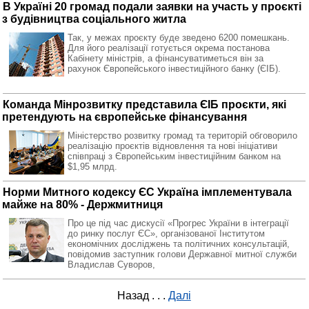
В Україні 20 громад подали заявки на участь у проєкті
з будівництва соціального житла
Так, у межах проєкту буде зведено 6200 помешкань.
Для його реалізації готується окрема постанова
Кабінету міністрів, а фінансуватиметься він за
рахунок Європейського інвестиційного банку (ЄІБ).
Команда Мінрозвитку представила ЄІБ проєкти, які
претендують на європейське фінансування
Міністерство розвитку громад та територій обговорило
реалізацію проєктів відновлення та нові ініціативи
співпраці з Європейським інвестиційним банком на
$1,95 млрд.
Норми Митного кодексу ЄС Україна імплементувала
майже на 80% - Держмитниця
Про це під час дискусії «Прогрес України в інтеграції
до ринку послуг ЄС», організованої Інститутом
економічних досліджень та політичних консультацій,
повідомив заступник голови Державної митної служби
Владислав Суворов,
Назад
. . .
Далі