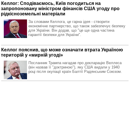
Келлог: Сподіваємось, Київ погодиться на
запропоновану міністром фінансів США угоду про
рідкісноземельні матеріали
За словами Келлога, це гарна ідея - створити
економічне партнерство, що також забезпечує безпеку
для України. Він додав, що "це ще одна частина
гарантії безпеки для України".
Келлог пояснив, що може означати втрата Україною
територій у «мирній угоді»
Посланник Трампа нагадав про декларацію Веллеса
(він назвав її "доктриною"), яку США видали у 1940
році після окупації країн Балтії Радянським Союзом.