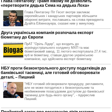
Глава Пентагону: Трамп нікому не дозволить
«перетворити дядька Сема на дядька Лоха»
Глава Пентагону Піт Гесет вкотре закликає
європейських і канадських партнерів збільшити
оборонні витрати, пославшись на слова президента
Дуайта Ейзенхауера, сказані ним у минулому.
Друга українська компанія розпочала експорт
біометану до Європи
ПрАТ "Оріль Лідер", що входить до
агроіндустріального холдингу МХП та має
біометановий завод, 11 лютого експортувала 27,4 тис.
куб м біометану, ставши другою українською
компанією, що здійснила експорт біометану.
НБУ проти безконтрольного доступу податківців до
банківської таємниці, але готовий обговорювати
деталі, – Пишний
"НБУ готовий обговорювати процедуру, регламенти,
але не може погодитися з безконтрольним та
необмеженим позасудовим доступом до банківської
таємниці для будь-якого органу", - підкреслив
Пишний.
Прийнятий закон про реєстрацію ліків матиме